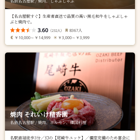
名鉄名古屋駅 / 焼肉、しゃぶしゃぶ
【名古屋駅すぐ】生産者直送で品質の高い黒毛和牛をしゃぶしゃ
ぶと焼肉で。
3.60
人
8367
（
人）
232
￥10,000～￥14,999
￥3,000～￥3,999
焼肉 それいけ精香園
名鉄名古屋駅 / 焼肉、ホルモン、韓国料理
名駅直結徒歩3分／幻の【尾崎牛ユッケ】／個室完備のため宴会に