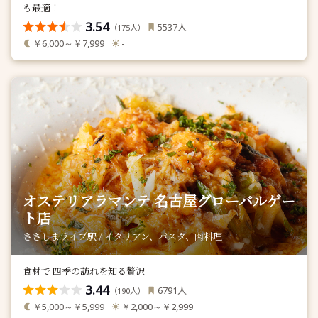
も最適！
3.54
人
5537
（
人）
175
￥6,000～￥7,999
-
オステリアラマンテ 名古屋グローバルゲー
ト店
ささしまライブ駅 / イタリアン、パスタ、肉料理
食材で 四季の訪れを知る贅沢
3.44
人
6791
（
人）
190
￥5,000～￥5,999
￥2,000～￥2,999