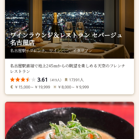
ワインラウンジ＆レストラン セパージュ
名古屋店
名古屋駅 / フレンチ、ワインバー、イタリアン
名古屋駅直結で地上245mからの眺望を楽しめる天空のフレンチ
レストラン
3.61
人
17391
（
人）
419
￥15,000～￥19,999
￥8,000～￥9,999