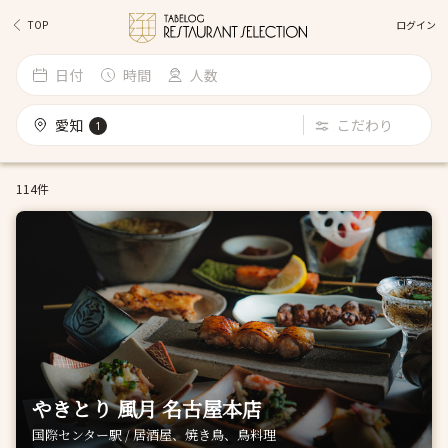
ログイン
TOP
日付
時間
人数
愛知
こだわり
1
114件
やきとり 風月 名古屋本店
国際センター駅 / 居酒屋、焼き鳥、鳥料理