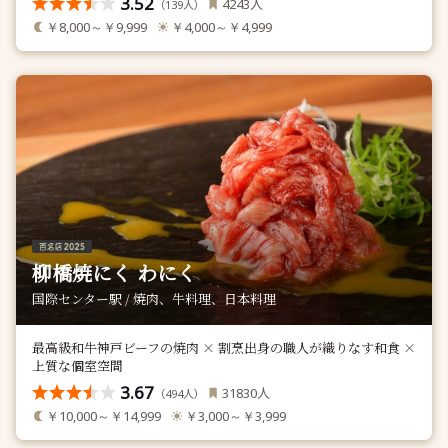
3.52
人
4243
（
人）
139
￥8,000～￥9,999
￥4,000～￥4,999
柳橋焼にく わにく
国際センター駅 / 焼肉、牛料理、日本料理
最高級和牛神戸ビーフの焼肉 × 割烹出身の職人が織りなす和食 ×
上質な個室空間
3.67
人
31830
（
人）
494
￥10,000～￥14,999
￥3,000～￥3,999