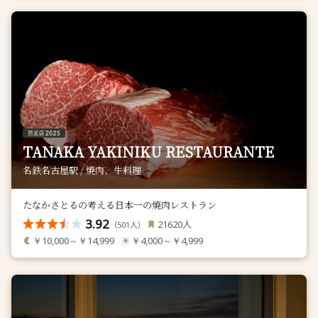
TANAKA YAKINIKU RESTAURANTE
名鉄名古屋駅 / 焼肉、牛料理
たなかさとるの考える日本一の焼肉レストラン
3.92
人
21620
（
人）
501
￥10,000～￥14,999
￥4,000～￥4,999