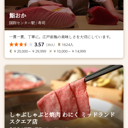
鮨おか
国際センター駅 / 寿司
一貫一貫、丁寧に。江戸前鮨の美味しさを大切にしています。
3.57
人
1624
（
人）
39
￥20,000～￥29,999
￥10,000～￥14,999
しゃぶしゃぶと焼肉 わにく ミッドランド
スクエア店