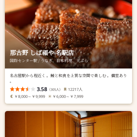
那古野 しば福や 名駅店
国際センター駅 / うなぎ、日本料理、天ぷら
名古屋駅から程近く 。鰻と和食を上質な空間で楽しむ 。個室あり
。
3.58
人
12217
（
人）
305
￥8,000～￥9,999
￥6,000～￥7,999