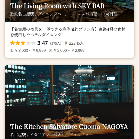
The Living Room with SKY BAR
近鉄名古屋駅 / ダイニングバー、ヨーロッパ料理、中東料理
【名古屋の夜景を一望できる窓側確約プラン有】東海4県の食材
を使用したホテルダイニング
3.47
人
22246
（
人）
375
￥8,000～￥9,999
￥2,000～￥2,999
The Kitchen Salvatore Cuomo NAGOYA
名古屋駅 / イタリアン、パスタ、ビュッフェ