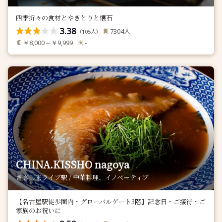
四季折々の食材とやきとりと懐石
3.38
人
7304
（
人）
105
￥8,000～￥9,999
-
CHINA.KISSHO nagoya
ささしまライブ駅 / 中華料理、イノベーティブ
【名古屋駅徒歩圏内・グローバルゲート3階】記念日・ご接待・ご
家族のお祝いに