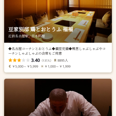
豆家別邸 鶏とおとうふ 福福
近鉄名古屋駅 / 日本料理
◆名古屋コーチンとおとうふ◆個室完備◆鴨葱しゃぶしゃぶやコ
ーチンしゃぶしゃぶの会席もご用意
3.40
人
8895
（
人）
137
￥5,000～￥5,999
￥1,000～￥1,999