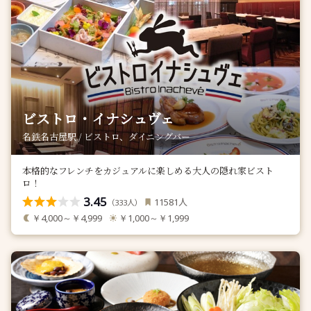
ビストロ・イナシュヴェ
名鉄名古屋駅 / ビストロ、ダイニングバー
本格的なフレンチをカジュアルに楽しめる大人の隠れ家ビスト
ロ！
3.45
人
11581
（
人）
333
￥4,000～￥4,999
￥1,000～￥1,999