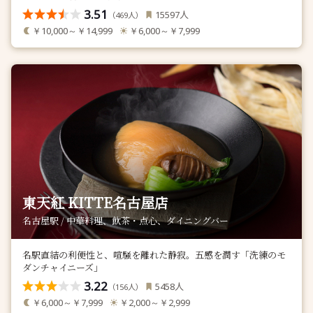
3.51
人
15597
（
人）
469
￥10,000～￥14,999
￥6,000～￥7,999
東天紅 KITTE名古屋店
名古屋駅 / 中華料理、飲茶・点心、ダイニングバー
名駅直結の利便性と、喧騒を離れた静寂。五感を潤す「洗練のモ
ダンチャイニーズ」
3.22
人
5458
（
人）
156
￥6,000～￥7,999
￥2,000～￥2,999