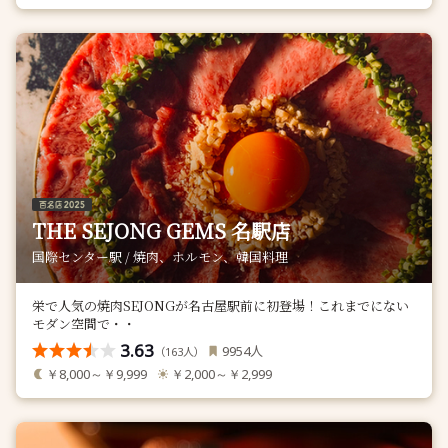
THE SEJONG GEMS 名駅店
国際センター駅 / 焼肉、ホルモン、韓国料理
栄で人気の焼肉SEJONGが名古屋駅前に初登場！これまでにない
モダン空間で・・
3.63
人
9954
（
人）
163
￥8,000～￥9,999
￥2,000～￥2,999