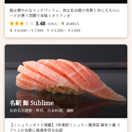
昼は華やかなランチブッフェ、夜は名古屋の夜景と共に大人のム
ードが漂う空間で本格イタリアンを
3.48
人
26460
（
人）
638
￥6,000～￥7,999
￥3,000～￥3,999
名駅 鮨 Sublime
名鉄名古屋駅 / 寿司、日本料理、海鮮
【ミシュランガイド掲載】3年連続ミシュラン獲得店 麻布十番 ス
ブリムが名駅に高級寿司を出店