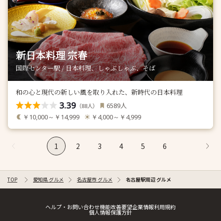
新日本料理 宗春
国際センター駅 / 日本料理、しゃぶしゃぶ、そば
和の心と現代の新しい風を取り入れた、新時代の日本料理
3.39
人
6589
（
人）
88
￥10,000～￥14,999
￥4,000～￥4,999
1
2
3
4
5
6
TOP
愛知県 グルメ
名古屋市 グルメ
名古屋駅周辺 グルメ
ヘルプ・お問い合わせ
機能改善要望
企業情報
利用規約
個人情報保護方針