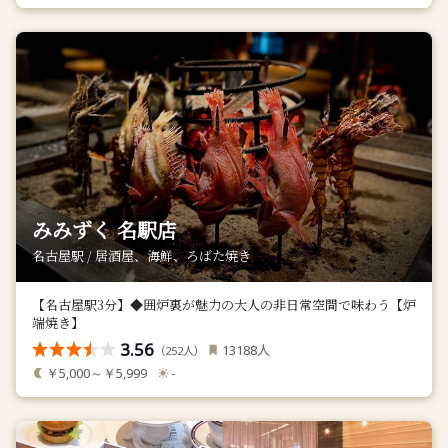
みみずく 名駅店
名古屋駅 / 居酒屋、海鮮、ろばた焼き
【名古屋駅3分】◆囲炉裏が魅力の大人の非日常空間で味わう【炉
端焼き】
3.56
人
13188
（
人）
252
￥5,000～￥5,999
-