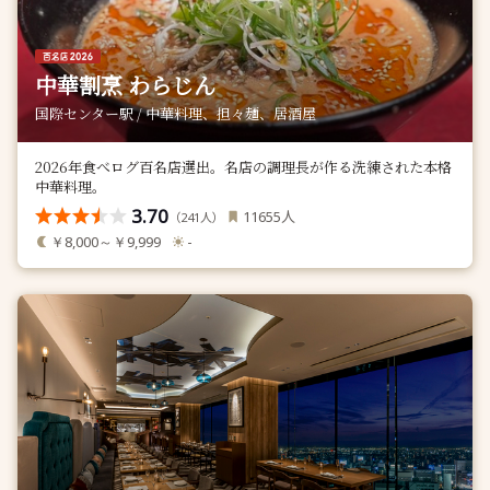
中華割烹 わらじん
国際センター駅 / 中華料理、担々麺、居酒屋
2026年食べログ百名店選出。名店の調理長が作る洗練された本格
中華料理。
3.70
人
11655
（
人）
241
￥8,000～￥9,999
-