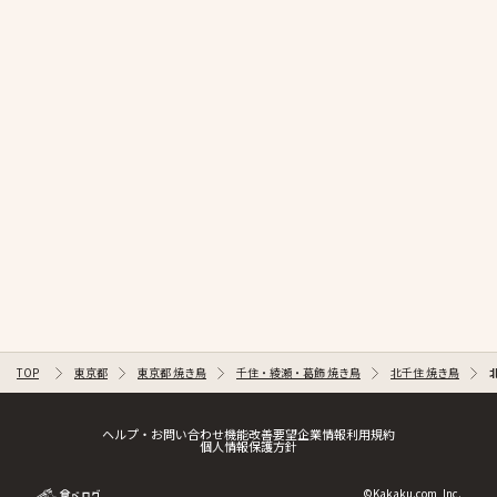
TOP
東京都
東京都 焼き鳥
千住・綾瀬・葛飾 焼き鳥
北千住 焼き鳥
ヘルプ・お問い合わせ
機能改善要望
企業情報
利用規約
個人情報保護方針
©Kakaku.com, Inc.