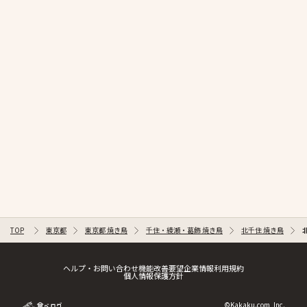
TOP
東京都
東京都 焼き鳥
千住・綾瀬・葛飾 焼き鳥
北千住 焼き鳥
ヘルプ・お問い合わせ
機能改善要望
企業情報
利用規約
個人情報保護方針
©Kakaku.com, Inc.