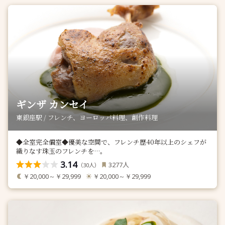
ギンザ カンセイ
東銀座駅 / フレンチ、ヨーロッパ料理、創作料理
◆全室完全個室◆優美な空間で、フレンチ歴40年以上のシェフが
織りなす珠玉のフレンチを…。
3.14
人
3277
（
人）
30
￥20,000～￥29,999
￥20,000～￥29,999