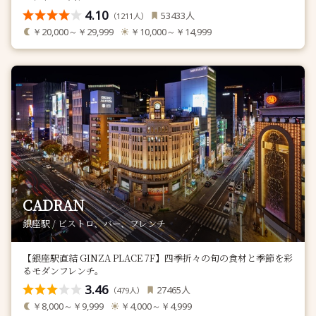
4.10
人
53433
（
人）
1211
￥20,000～￥29,999
￥10,000～￥14,999
CADRAN
銀座駅 / ビストロ、バー、フレンチ
【銀座駅直結 GINZA PLACE 7F】四季折々の旬の食材と季節を彩
るモダンフレンチ。
3.46
人
27465
（
人）
479
￥8,000～￥9,999
￥4,000～￥4,999