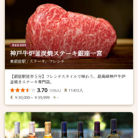
神戸牛炉釜炭焼ステーキ銀座一宮
東銀座駅 / ステーキ、フレンチ
【銀座駅徒歩５分】フレンチスタイルで味わう、最高峰神戸牛炉
釜焼きステーキ専門店。
3.70
人
11413
（
人）
105
￥30,000～￥39,999
-