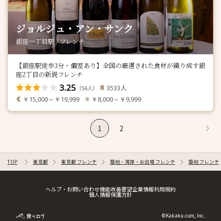
ジョルジュ・アン・サンク
銀座一丁目駅 / フレンチ
【銀座駅徒歩3分・個室あり】全国の厳選された食材が織り成す銀
座2丁目の新鋭フレンチ
3.25
人
3533
（
人）
56
￥15,000～￥19,999
￥8,000～￥9,999
1
2
TOP
東京都
東京都 フレンチ
築地・湾岸・お台場 フレンチ
築地 フレンチ
ヘルプ・お問い合わせ
機能改善要望
企業情報
利用規約
個人情報保護方針
©Kakaku.com, Inc.