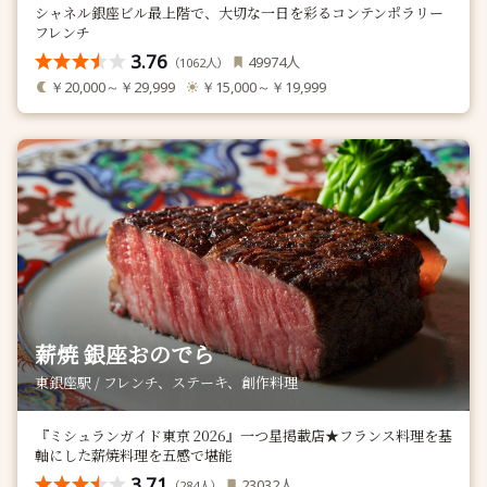
シャネル銀座ビル最上階で、大切な一日を彩るコンテンポラリー
フレンチ
3.76
人
49974
（
人）
1062
￥20,000～￥29,999
￥15,000～￥19,999
薪焼 銀座おのでら
東銀座駅 / フレンチ、ステーキ、創作料理
『ミシュランガイド東京 2026』一つ星掲載店★フランス料理を基
軸にした薪焼料理を五感で堪能
3.71
人
23032
（
人）
284