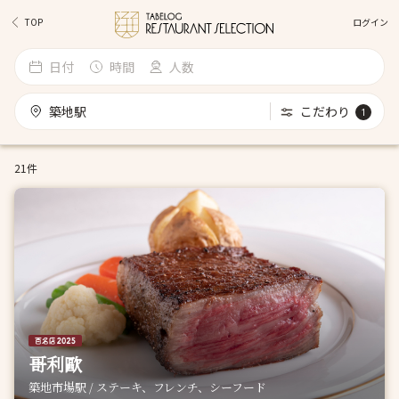
ログイン
TOP
日付
時間
人数
築地駅
こだわり
1
21件
哥利歐
築地市場駅 / ステーキ、フレンチ、シーフード