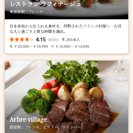
レストラン ラフィナージュ
東銀座駅 / フレンチ
日本各地から仕入れる食材を、円熟されたフランス料理へ…大切
な人と過ごす上質な時間を演出。
4.15
人
26646
（
人）
372
￥30,000～￥39,999
￥10,000～￥14,999
Arbre village
銀座駅 / フレンチ、ビストロ、ワインバー