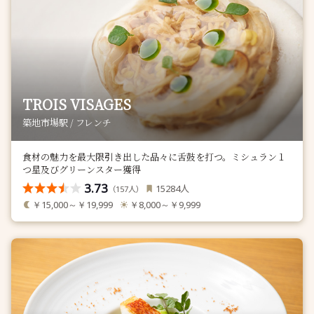
TROIS VISAGES
築地市場駅 / フレンチ
食材の魅力を最大限引き出した品々に舌鼓を打つ。ミシュラン１
つ星及びグリーンスター獲得
3.73
人
15284
（
人）
157
￥15,000～￥19,999
￥8,000～￥9,999