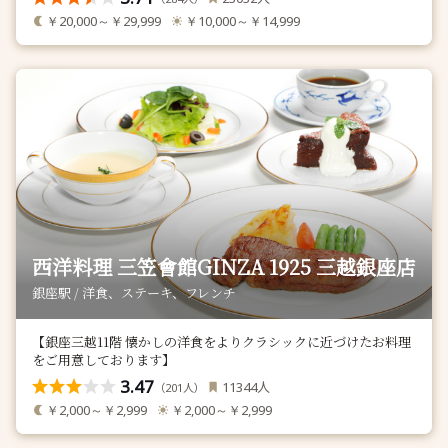
￥20,000～￥29,999
￥10,000～￥14,999
西洋料理 三笠會館GINZA 1925 三越銀座店
銀座駅 / 洋食、ステーキ、フレンチ
【銀座三越11階 懐かしの洋食をよりクラシックに近づけたお料理
をご用意しております】
3.47
人
11344
（
人）
201
￥2,000～￥2,999
￥2,000～￥2,999