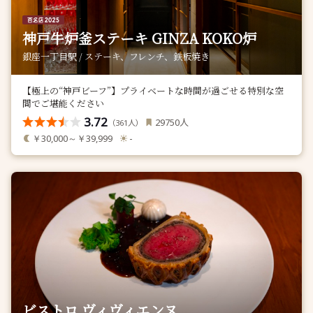
神戸牛炉釜ステーキ GINZA KOKO炉
銀座一丁目駅 / ステーキ、フレンチ、鉄板焼き
【極上の“神戸ビーフ”】プライベートな時間が過ごせる特別な空
間でご堪能ください
3.72
人
29750
（
人）
361
￥30,000～￥39,999
-
ビストロ ヴィヴィエンヌ