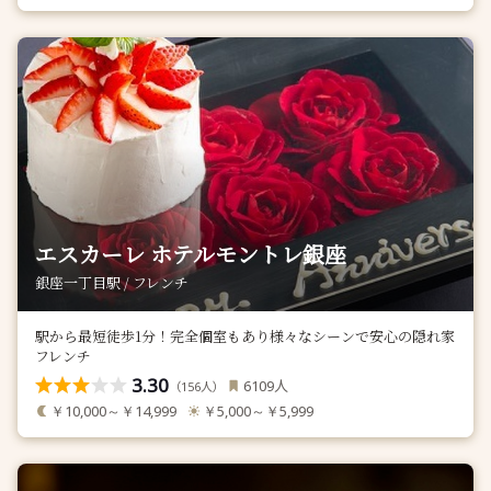
エスカーレ ホテルモントレ銀座
銀座一丁目駅 / フレンチ
駅から最短徒歩1分！完全個室もあり様々なシーンで安心の隠れ家
フレンチ
3.30
人
6109
（
人）
156
￥10,000～￥14,999
￥5,000～￥5,999