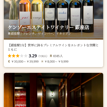
ケンゾーエステイトワイナリー 銀座店
東銀座駅 / フレンチ、ワインバー、イタリアン
【銀座駅1分】世界に誇るプレミアムワインをエレガントな空間と
ともに
3.29
人
6585
（
人）
130
￥30,000～￥39,999
￥8,000～￥9,999