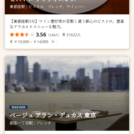
東銀座駅 / ビストロ、フレンチ、ワインバー
【東銀座駅3分】ワイン愛好家が足繁く通う都心のビストロ。豊富
なアラカルトメニューも魅力。
3.56
人
31622
（
人）
244
￥10,000～￥14,999
-
ベージュ アラン・デュカス 東京
銀座一丁目駅 / フレンチ