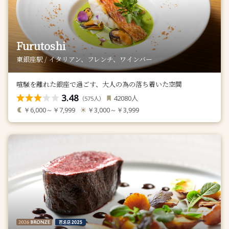
Furutoshi
東銀座駅 / イタリアン、フレンチ、ワインバー
喧騒を離れた銀座で過ごす、大人の為の落ち着いた空間
3.48
人
42080
（
人）
575
￥6,000～￥7,999
￥3,000～￥3,999