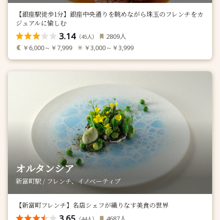
【銀座駅徒歩1分】銀座中央通りを眺めながら珠玉のフレンチをカ
ジュアルに愉しむ
3.14
人
2809
（
人）
45
￥6,000～￥7,999
￥3,000～￥3,999
オルタンシア
新富町駅 / フレンチ、イノベーティブ
【新富町フレンチ】名店シェフが織りなす美食の世界
3.65
人
4687
（
人）
44