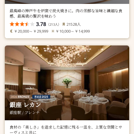
最高峰の神戸牛を炉窯で炭火焼きに。肉の芳醇な旨味と繊細な食
感、最高級の贅沢を味わう
3.78
人
21528
（
人）
213
￥20,000～￥29,999
￥10,000～￥14,999
銀座 レカン
銀座駅 / フレンチ
食材の「美しさ」を追求した記憶に残る一皿を、上質な空間とサ
ーヴィスと共に