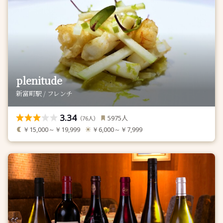
plenitude
新富町駅 / フレンチ
3.34
人
5975
（
人）
76
￥15,000～￥19,999
￥6,000～￥7,999