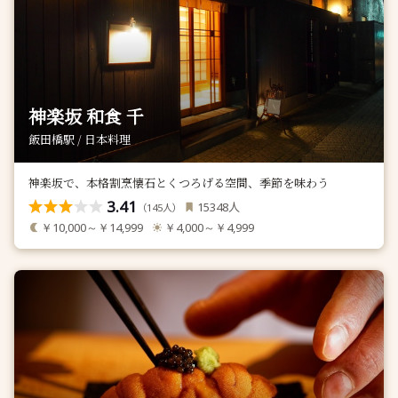
神楽坂 和食 千
飯田橋駅 / 日本料理
神楽坂で、本格割烹懐石とくつろげる空間、季節を味わう
3.41
人
15348
（
人）
145
￥10,000～￥14,999
￥4,000～￥4,999