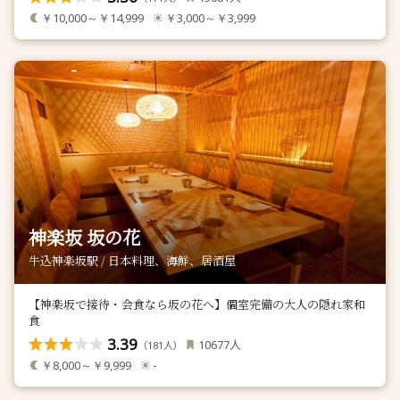
￥10,000～￥14,999
￥3,000～￥3,999
神楽坂 坂の花
牛込神楽坂駅 / 日本料理、海鮮、居酒屋
【神楽坂で接待・会食なら坂の花へ】個室完備の大人の隠れ家和
食
3.39
人
10677
（
人）
181
￥8,000～￥9,999
-