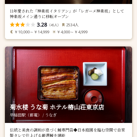
11年愛された「神楽坂イタリアン」が「レガーメ神楽坂」として
神楽坂メイン通りに移転オープン
3.28
人
2534
（
人）
45
￥10,000～￥14,999
￥4,000～￥4,999
菊水楼 うな菊 ホテル椿山荘東京店
早稲田駅（都電） / うなぎ
伝統と美食の調和が息づく鰻専門店◆日本庭園を臨む空間で自家
製タレで仕上げる厳選鰻を堪能