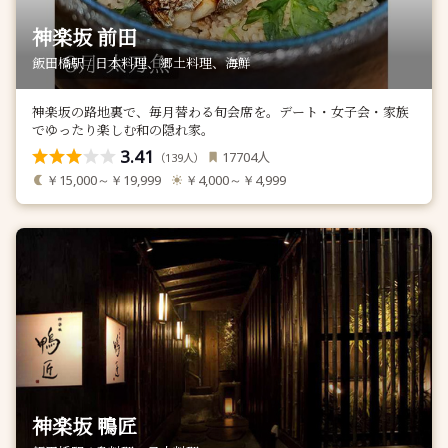
神楽坂 前田
飯田橋駅 / 日本料理、郷土料理、海鮮
神楽坂の路地裏で、毎月替わる旬会席を。デート・女子会・家族
でゆったり楽しむ和の隠れ家。
3.41
人
17704
（
人）
139
￥15,000～￥19,999
￥4,000～￥4,999
神楽坂 鴨匠