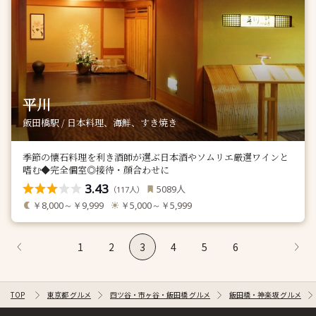
平川
飯田橋駅 / 日本料理、海鮮、すき焼き
季節の懐石料理を利き酒師が選ぶ日本酒やソムリエ厳選ワインと
嗜む◆完全個室◎接待・顔合わせに
3.43
人
5089
（
人）
117
￥8,000～￥9,999
￥5,000～￥5,999
1
2
3
4
5
6
TOP
東京都 グルメ
四ツ谷・市ヶ谷・飯田橋 グルメ
飯田橋・神楽坂 グルメ