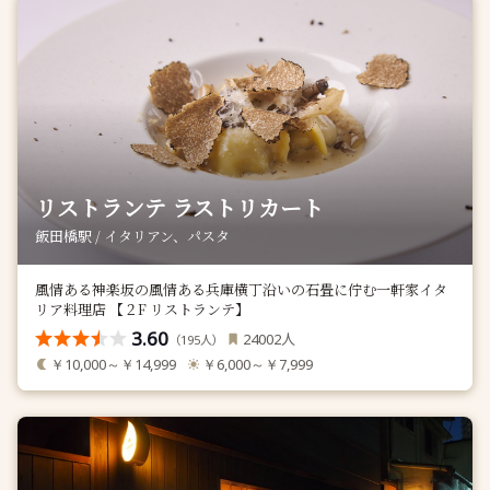
リストランテ ラストリカート
飯田橋駅 / イタリアン、パスタ
風情ある神楽坂の風情ある兵庫横丁沿いの石畳に佇む一軒家イタ
リア料理店 【２F リストランテ】
3.60
人
24002
（
人）
195
￥10,000～￥14,999
￥6,000～￥7,999