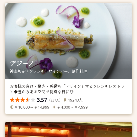
デジーノ
神楽坂駅 / フレンチ、ワインバー、創作料理
お客様の喜び・驚き・感動を「デザイン」するフレンチレストラ
ン◆温かみある空間で特別な日に◎
3.57
人
19248
（
人）
237
￥10,000～￥14,999
￥4,000～￥4,999