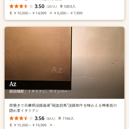
3.50
人
5859
（
人）
207
￥10,000～￥14,999
￥6,000～￥7,999
Az
飯田橋駅 / イタリアン、ワインバー
炭焼きで兵庫県淡路島産"純血但馬"淡路和牛を味わえる神楽坂の
隠れ家イタリアン
3.56
人
7166
（
人）
83
￥15,000～￥19,999
-