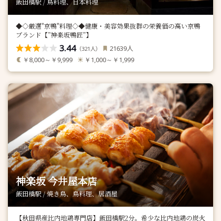
飯田橋駅 / 鳥料理、日本料理
◆◇厳選"京鴨"料理◇◆健康・美容効果抜群の栄養価の高い京鴨
ブランド【”神楽坂鴨匠”】
3.44
人
21639
（
人）
321
￥8,000～￥9,999
￥1,000～￥1,999
神楽坂 今井屋本店
飯田橋駅 / 焼き鳥、鳥料理、居酒屋
【秋田県産比内地鶏専門店】飯田橋駅2分。希少な比内地鶏の炭火