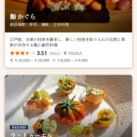
鮨 かぐら
飯田橋駅 / 寿司、海鮮、日本料理
江戸前、古来の技術を継承し、新しい技術を取り入れた伝統と革
新が共存する鮨と創作料理
3.51
人
10320
（
人）
352
￥20,000～￥29,999
￥8,000～￥9,999
ラ・トゥーエル