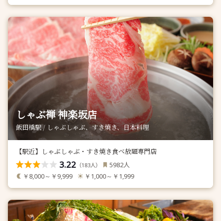
しゃぶ禅 神楽坂店
飯田橋駅 / しゃぶしゃぶ、すき焼き、日本料理
【駅近】しゃぶしゃぶ・すき焼き食べ放題専門店
3.22
人
5982
（
人）
183
￥8,000～￥9,999
￥1,000～￥1,999