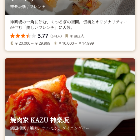
神楽坂駅 / フレンチ
神楽坂の一角に佇む、くつろぎの空間。伝統とオリジナリティー
が生む「美しいフレンチ」に舌鼓。
3.77
人
41883
（
人）
641
￥20,000～￥29,999
￥10,000～￥14,999
焼肉家 KAZU 神楽坂
飯田橋駅 / 焼肉、ホルモン、ダイニングバー