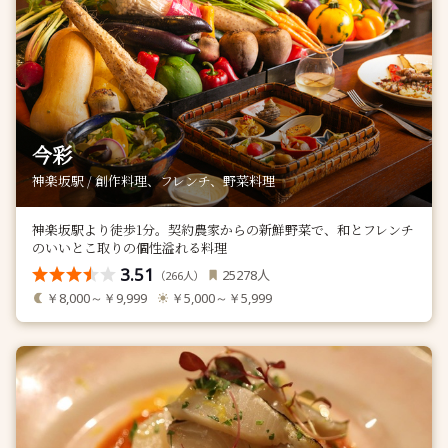
今彩
神楽坂駅 / 創作料理、フレンチ、野菜料理
神楽坂駅より徒歩1分。契約農家からの新鮮野菜で、和とフレンチ
のいいとこ取りの個性溢れる料理
3.51
人
25278
（
人）
266
￥8,000～￥9,999
￥5,000～￥5,999