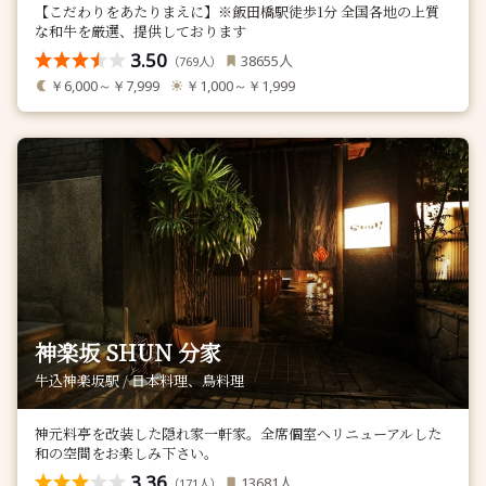
【こだわりをあたりまえに】※飯田橋駅徒歩1分 全国各地の上質
な和牛を厳選、提供しております
3.50
人
38655
（
人）
769
￥6,000～￥7,999
￥1,000～￥1,999
神楽坂 SHUN 分家
牛込神楽坂駅 / 日本料理、鳥料理
神元料亭を改装した隠れ家一軒家。全席個室へリニューアルした
和の空間をお楽しみ下さい。
3.36
人
13681
（
人）
171