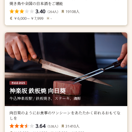
焼き鳥や全国の日本酒をご堪能
3.40
人
19108
（
人）
264
￥6,000～￥7,999
-
神楽坂 鉄板焼 向日葵
牛込神楽坂駅 / 鉄板焼き、ステーキ、海鮮
向日葵のようにお食事のワンシーンをあたたかく彩れるおもてな
しを
3.64
人
31410
（
人）
538