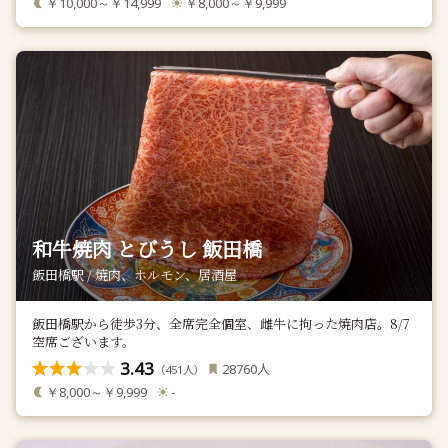
￥10,000～￥14,999
￥8,000～￥9,999
和牛焼肉 とびうし 飯田橋
飯田橋駅 / 焼肉、ホルモン、居酒屋
飯田橋駅から徒歩3分、全席完全個室、雌牛に拘った焼肉店。8/7
空席ございます。
3.43
人
28760
（
人）
451
￥8,000～￥9,999
-