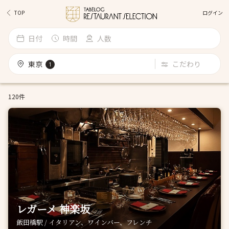
ログイン
TOP
日付
時間
人数
東京
こだわり
1
120件
レガーメ 神楽坂
飯田橋駅 / イタリアン、ワインバー、フレンチ