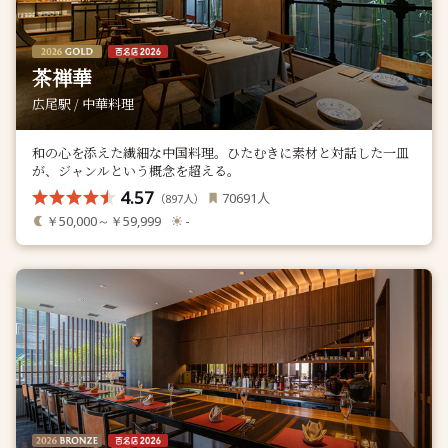
茶禅華
広尾駅 / 中華料理
和の心を添えた繊細な中国料理。ひたむきに素材と対話した一皿
が、ジャンルという概念を超える。
4.57
人
70691
（
人）
897
￥50,000～￥59,999
-