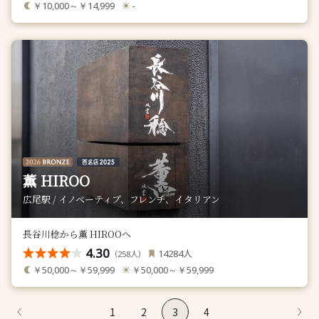
￥10,000～￥14,999
-
薫 HIROO
広尾駅 / イノベーティブ、フレンチ、イタリアン
長谷川稔から薫 HIROOへ
4.30
人
14284
（
人）
258
￥50,000～￥59,999
￥50,000～￥59,999
1
2
3
4