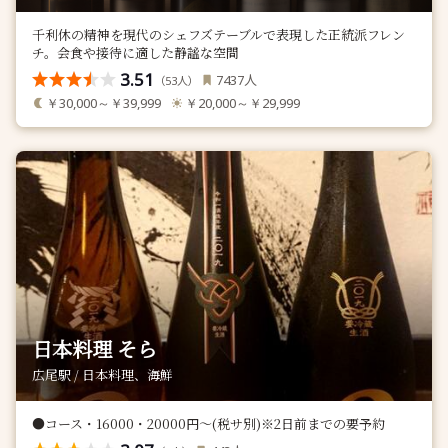
千利休の精神を現代のシェフズテーブルで表現した正統派フレン
チ。会食や接待に適した静謐な空間
3.51
人
7437
（
人）
53
￥30,000～￥39,999
￥20,000～￥29,999
日本料理 そら
広尾駅 / 日本料理、海鮮
●コース・16000・20000円〜(税サ別)※2日前までの要予約