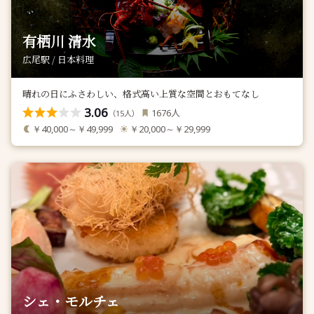
有栖川 清水
広尾駅 / 日本料理
晴れの日にふさわしい、格式高い上質な空間とおもてなし
3.06
人
1676
（
人）
15
￥40,000～￥49,999
￥20,000～￥29,999
シェ・モルチェ