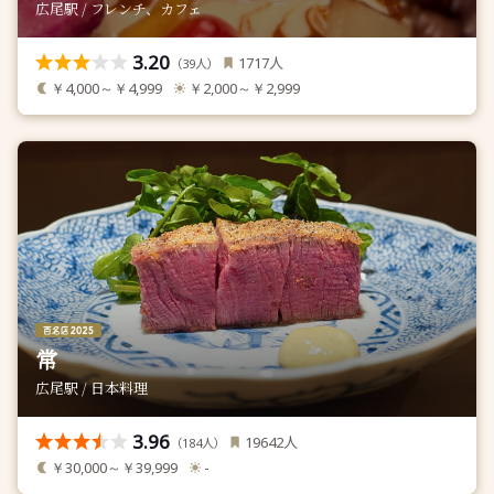
広尾駅 / フレンチ、カフェ
3.20
人
1717
（
人）
39
￥4,000～￥4,999
￥2,000～￥2,999
常
広尾駅 / 日本料理
3.96
人
19642
（
人）
184
￥30,000～￥39,999
-