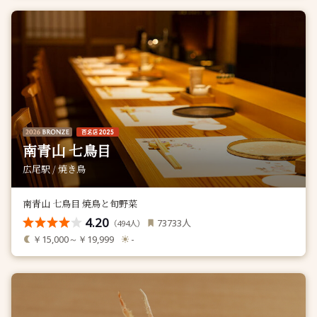
南青山 七鳥目
広尾駅 / 焼き鳥
南青山 七鳥目 焼鳥と旬野菜
4.20
人
73733
（
人）
494
￥15,000～￥19,999
-