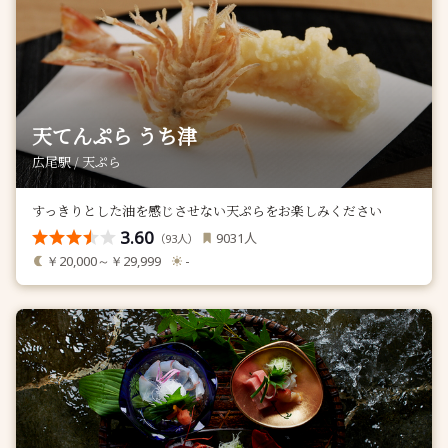
天てんぷら うち津
広尾駅 / 天ぷら
すっきりとした油を感じさせない天ぷらをお楽しみください
3.60
人
9031
（
人）
93
￥20,000～￥29,999
-