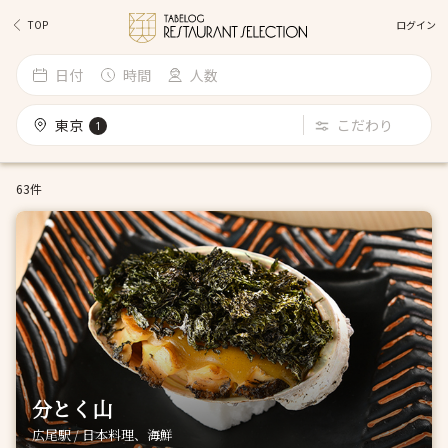
ログイン
TOP
日付
時間
人数
東京
こだわり
1
63件
分とく山
広尾駅 / 日本料理、海鮮