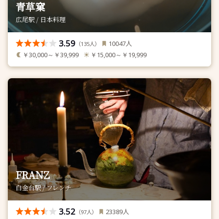
青草窠
広尾駅 / 日本料理
3.59
人
10047
（
人）
135
￥30,000～￥39,999
￥15,000～￥19,999
FRANZ
白金台駅 / フレンチ
3.52
人
23389
（
人）
97