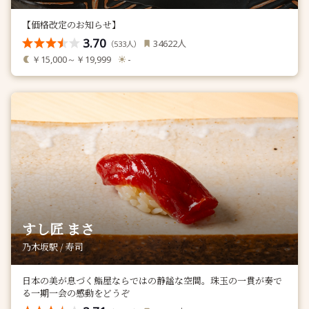
【価格改定のお知らせ】
3.70
人
34622
（
人）
533
￥15,000～￥19,999
-
すし匠 まさ
乃木坂駅 / 寿司
日本の美が息づく鮨屋ならではの静謐な空間。珠玉の一貫が奏で
る一期一会の感動をどうぞ