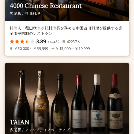
4000 Chinese Restaurant
広尾駅 / 四川料理
料理人・菰田欣也が総料理長を務める中国四川料理を提供する完
全御予約制のレストラン
3.89
人
42237
（
人）
444
￥30,000～￥39,999
￥15,000～￥19,999
TAIAN
広尾駅 / フレンチ、イノベーティブ