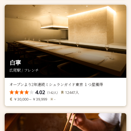
白寧
広尾駅 / フレンチ
オープンより2年連続ミシュランガイド東京 １つ星獲得
4.02
人
12447
（
人）
142
￥30,000～￥39,999
-