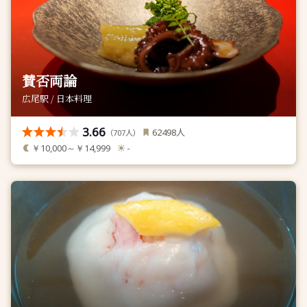
賛否両論
広尾駅 / 日本料理
3.66
人
62498
（
人）
707
￥10,000～￥14,999
-