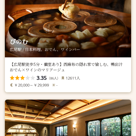
びのむ
広尾駅 / 日本料理、おでん、ワインバー
【広尾駅徒歩5分・個室あり】西麻布の隠れ家で愉しむ、鴨出汁
おでん×ワインのマリアージュ
3.35
人
12611
（
人）
86
￥20,000～￥29,999
-