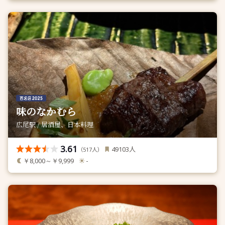
味のなかむら
広尾駅 / 居酒屋、日本料理
3.61
人
49103
（
人）
517
￥8,000～￥9,999
-