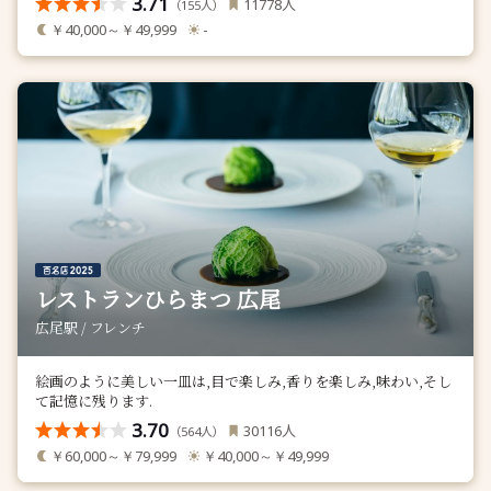
3.71
人
11778
（
人）
155
￥40,000～￥49,999
-
レストランひらまつ 広尾
広尾駅 / フレンチ
絵画のように美しい一皿は,目で楽しみ,香りを楽しみ,味わい,そし
て記憶に残ります.
3.70
人
30116
（
人）
564
￥60,000～￥79,999
￥40,000～￥49,999