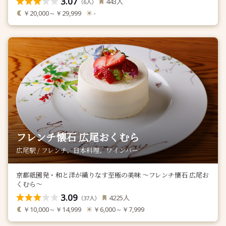
3.07
人
443
（
人）
6
￥20,000～￥29,999
-
フレンチ懐石 広尾おくむら
広尾駅 / フレンチ、日本料理、ワインバー
京都祇園発・和と洋が織りなす至極の美味 〜フレンチ懐石 広尾お
くむら〜
3.09
人
4225
（
人）
37
￥10,000～￥14,999
￥6,000～￥7,999