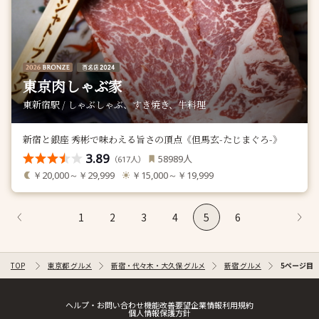
東京肉しゃぶ家
東新宿駅 / しゃぶしゃぶ、すき焼き、牛料理
新宿と銀座 秀彬で味わえる旨さの頂点《但馬玄-たじまぐろ-》
3.89
人
58989
（
人）
617
￥20,000～￥29,999
￥15,000～￥19,999
1
2
3
4
5
6
TOP
東京都 グルメ
新宿・代々木・大久保 グルメ
新宿 グルメ
5ページ目
ヘルプ・お問い合わせ
機能改善要望
企業情報
利用規約
個人情報保護方針