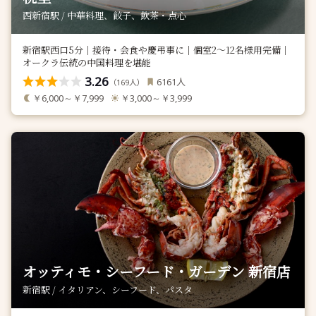
西新宿駅 / 中華料理、餃子、飲茶・点心
新宿駅西口5分｜接待・会食や慶弔事に｜個室2～12名様用完備｜
オークラ伝統の中国料理を堪能
3.26
人
6161
（
人）
169
￥6,000～￥7,999
￥3,000～￥3,999
オッティモ・シーフード・ガーデン 新宿店
新宿駅 / イタリアン、シーフード、パスタ