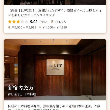
【内装は世界2位！】洗練されたデザイン空間でイベリコ豚とワイ
ンを楽しむカジュアルダイニング
3.41
人
21429
（
人）
408
￥5,000～￥5,999
￥1,000～￥1,999
新宿 なだ万
都庁前駅 / 日本料理
伝統の日本料理や寿司、鉄板焼を愉しめる老舗日本料理店。ご接