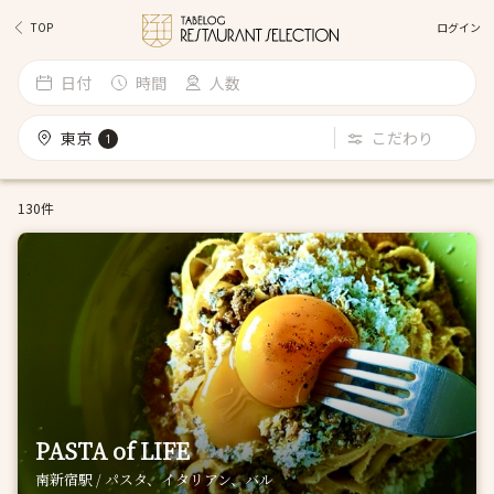
ログイン
TOP
日付
時間
人数
東京
こだわり
1
130件
PASTA of LIFE
南新宿駅 / パスタ、イタリアン、バル