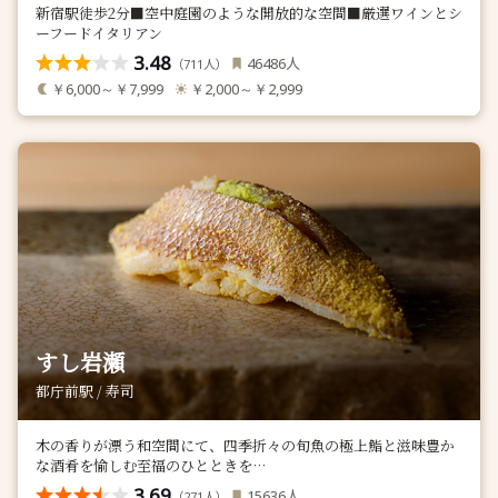
新宿駅徒歩2分■空中庭園のような開放的な空間■厳選ワインとシ
ーフードイタリアン
3.48
人
46486
（
人）
711
￥6,000～￥7,999
￥2,000～￥2,999
すし岩瀬
都庁前駅 / 寿司
木の香りが漂う和空間にて、四季折々の旬魚の極上鮨と滋味豊か
な酒肴を愉しむ至福のひとときを…
3.69
人
15636
（
人）
271