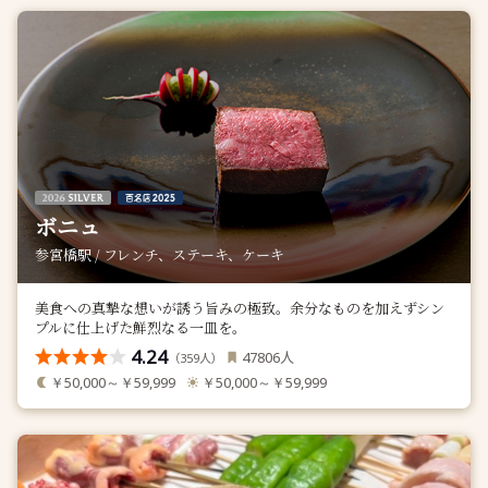
ボニュ
参宮橋駅 / フレンチ、ステーキ、ケーキ
美食への真摯な想いが誘う旨みの極致。余分なものを加えずシン
プルに仕上げた鮮烈なる一皿を。
4.24
人
47806
（
人）
359
￥50,000～￥59,999
￥50,000～￥59,999