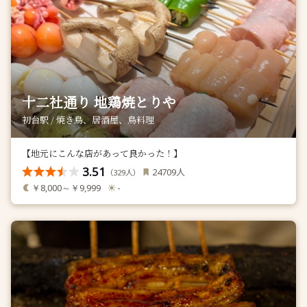
十二社通り 地鶏焼とりや
初台駅 / 焼き鳥、居酒屋、鳥料理
【地元にこんな店があって良かった！】
3.51
人
24709
（
人）
329
￥8,000～￥9,999
-