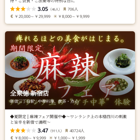
待・ご会食・ご法要等の特別な日に
3.05
人
706
（
人）
46
￥20,000～￥29,999
￥8,000～￥9,999
全聚徳 新宿店
新宿三丁目駅 / 中華料理、飲茶・点心
◆夏限定 | 麻辣フェア開催中◆〜ワンランク上の本格四川の刺激
と旨辛を新宿で満喫〜
3.47
人
40724
（
人）
911
￥8,000～￥9,999
￥1,000～￥1,999