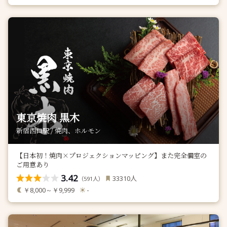
東京焼肉 黒木
新宿西口駅 / 焼肉、ホルモン
【日本初！焼肉×プロジェクションマッピング】また完全個室の
ご用意あり
3.42
人
33310
（
人）
591
￥8,000～￥9,999
-