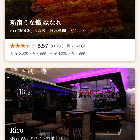
新宿うな鐵 はなれ
西武新宿駅 / うなぎ、日本料理、どじょう
3.57
人
23601
（
人）
1104
￥6,000～￥7,999
￥4,000～￥4,999
Rico
都庁前駅 / スペイン料理、バル