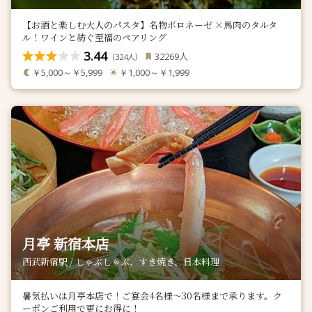
【お酒と楽しむ大人のパスタ】名物ボロネーゼ ×馬肉のタルタ
ル！ワインと紡ぐ至福のペアリング
3.44
人
32269
（
人）
324
￥5,000～￥5,999
￥1,000～￥1,999
月亭 新宿本店
西武新宿駅 / しゃぶしゃぶ、すき焼き、日本料理
暑気払いは月亭本店で！ご宴会4名様～30名様まで承ります。ク
ーポンご利用で更にお得に！