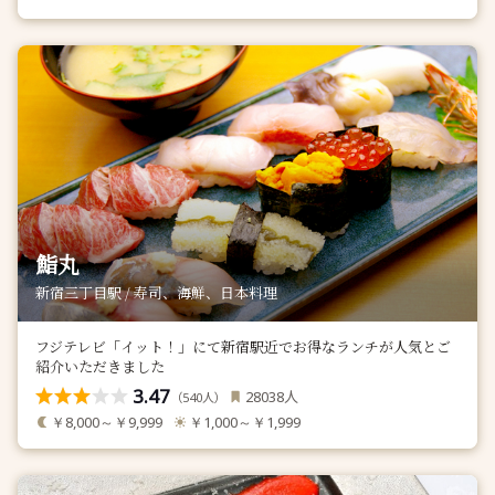
鮨丸
新宿三丁目駅 / 寿司、海鮮、日本料理
フジテレビ「イット！」にて新宿駅近でお得なランチが人気とご
紹介いただきました
3.47
人
28038
（
人）
540
￥8,000～￥9,999
￥1,000～￥1,999