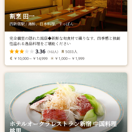
割烹 田一
西新宿駅 / 海鮮、日本料理、すっぽん
完全個室の隠れた銘店◆新鮮な旬食材で織りなす、四季感と独創
性溢れる逸品料理をご堪能ください
3.36
人
5033
（
人）
102
￥10,000～￥14,999
￥1,000～￥1,999
ホテルオークラレストラン新宿 中国料理
桃里