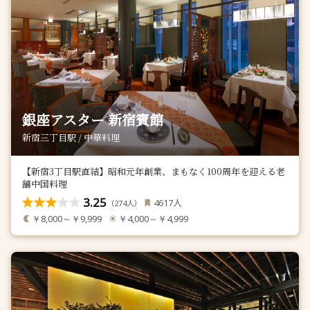
銀座アスター 新宿賓館
新宿三丁目駅 / 中華料理
【新宿3丁目駅直結】昭和元年創業、まもなく100周年を迎える老
舗中国料理
3.25
人
4617
（
人）
274
￥8,000～￥9,999
￥4,000～￥4,999