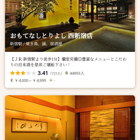
おもてなしとりよし 西新宿店
新宿駅 / 焼き鳥、鍋、居酒屋
【ＪＲ 新宿駅より徒歩1分】個室完備◎豊富なメニューとこだわ
りの日本酒を是非ご堪能下さい！
3.41
人
44993
（
人）
721
￥4,000～￥4,999
-