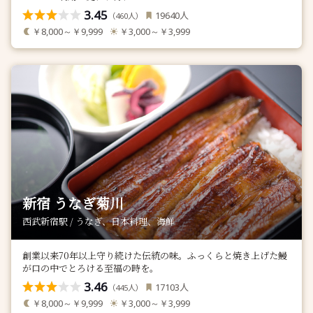
3.45
人
19640
（
人）
460
￥8,000～￥9,999
￥3,000～￥3,999
新宿 うなぎ菊川
西武新宿駅 / うなぎ、日本料理、海鮮
創業以来70年以上守り続けた伝統の味。ふっくらと焼き上げた鰻
が口の中でとろける至福の時を。
3.46
人
17103
（
人）
445
￥8,000～￥9,999
￥3,000～￥3,999