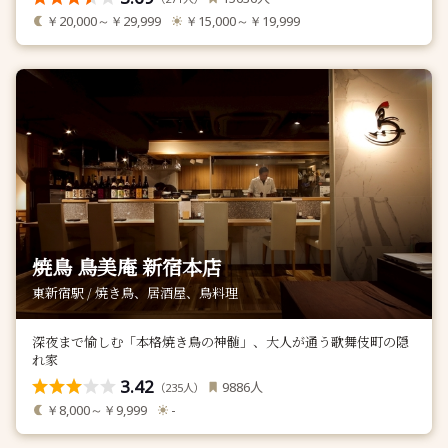
￥20,000～￥29,999
￥15,000～￥19,999
焼鳥 鳥美庵 新宿本店
東新宿駅 / 焼き鳥、居酒屋、鳥料理
深夜まで愉しむ「本格焼き鳥の神髄」、大人が通う歌舞伎町の隠
れ家
3.42
人
9886
（
人）
235
￥8,000～￥9,999
-