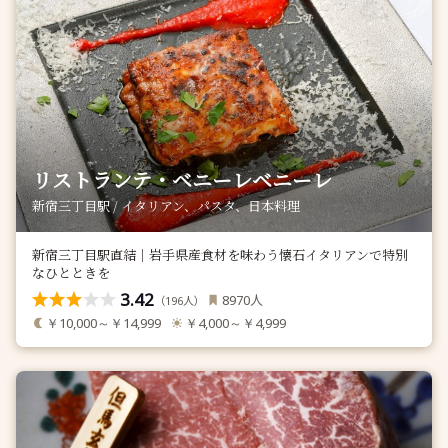
リストランテ・ベニーレベニーレ
新宿三丁目駅 / イタリアン、パスタ、日本料理
新宿三丁目駅直結｜岩手県産食材を味わう懐石イタリアンで特別
なひとときを
3.42
人
8970
（
人）
196
￥10,000～￥14,999
￥4,000～￥4,999