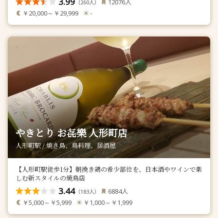
3.99
人
12076
（
人）
260
￥20,000～￥29,999
-
やきとり お㐂樂 人形町店
人形町駅 / 焼き鳥、鳥料理、居酒屋
【人形町駅徒歩1分】朝挽き鶏の希少部位を、日本酒やワインで楽
しむ新スタイルの焼鳥店
3.44
人
6884
（
人）
183
￥5,000～￥5,999
￥1,000～￥1,999