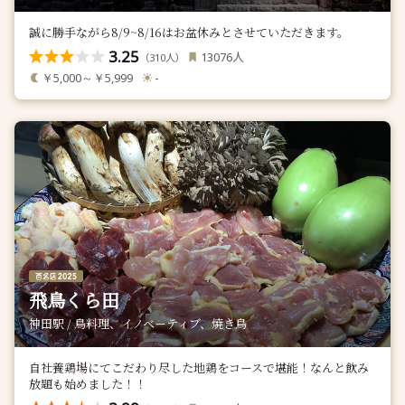
誠に勝手ながら8/9~8/16はお盆休みとさせていただきます。
3.25
人
13076
（
人）
310
￥5,000～￥5,999
-
飛鳥くら田
神田駅 / 鳥料理、イノベーティブ、焼き鳥
自社養鶏場にてこだわり尽した地鶏をコースで堪能！なんと飲み
放題も始めました！！