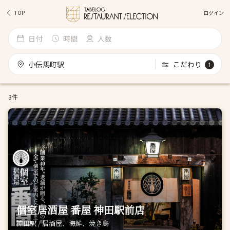
ログイン
TOP
日付
時間
人数
小伝馬町駅
こだわり
1
3件
個室居酒屋 番屋 神田駅前店
神田駅 / 居酒屋、海鮮、焼き鳥