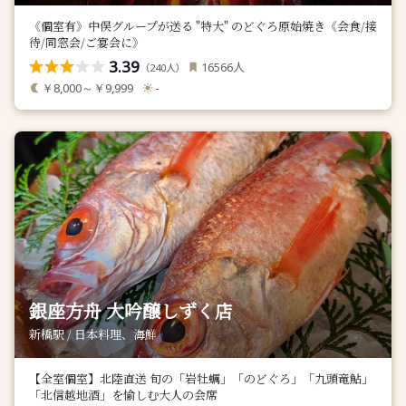
《個室有》中俣グループが送る "特大" のどぐろ原始焼き《会食/接
待/同窓会/ご宴会に》
3.39
人
16566
（
人）
240
￥8,000～￥9,999
-
銀座方舟 大吟醸しずく店
新橋駅 / 日本料理、海鮮
【全室個室】北陸直送 旬の「岩牡蠣」「のどぐろ」「九頭竜鮎」
「北信越地酒」を愉しむ大人の会席