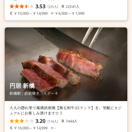
3.53
人
22341
（
人）
231
￥10,000～￥14,999
￥6,000～￥7,999
円居 新橋
新橋駅 / 鉄板焼き、ステーキ
大人の隠れ家で高級鉄板焼【黒毛和牛A5ランク】を、気軽にカジ
ュアルにお楽しみ頂けます☆彡
3.20
人
7444
（
人）
116
￥10,000～￥14,999
-