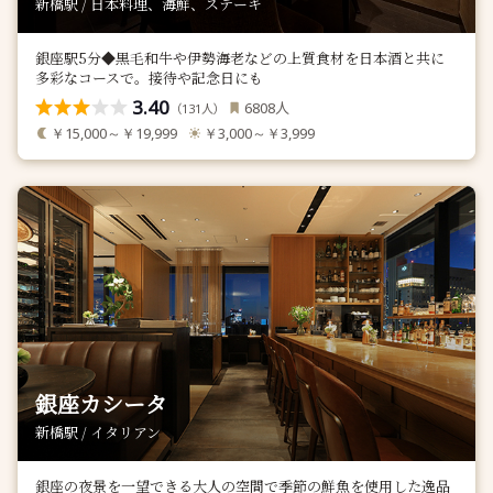
新橋駅 / 日本料理、海鮮、ステーキ
銀座駅5分◆黒毛和牛や伊勢海老などの上質食材を日本酒と共に
多彩なコースで。接待や記念日にも
3.40
人
6808
（
人）
131
￥15,000～￥19,999
￥3,000～￥3,999
銀座カシータ
新橋駅 / イタリアン
銀座の夜景を一望できる大人の空間で季節の鮮魚を使用した逸品