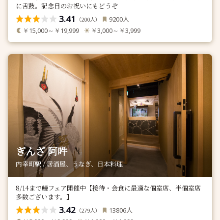
に舌鼓。記念日のお祝いにもどうぞ
3.41
人
9200
（
人）
200
￥15,000～￥19,999
￥3,000～￥3,999
ぎんざ 阿吽
内幸町駅 / 居酒屋、うなぎ、日本料理
8/14まで鰻フェア開催中【接待・会食に最適な個室席、半個室席
多数ございます。】
3.42
人
13806
（
人）
279