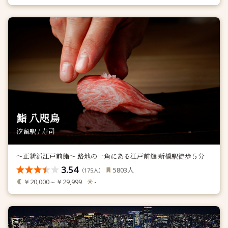
鮨 八咫烏
汐留駅 / 寿司
〜正統派江戸前鮨〜 路地の一角にある江戸前鮨 新橋駅徒歩５分
3.54
人
5803
（
人）
175
￥20,000～￥29,999
-