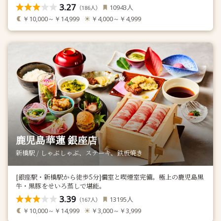
3.27
人
10943
（
人）
186
￥10,000～￥14,999
￥4,000～￥4,999
鹿児島華蓮 銀座店
新橋駅 / しゃぶしゃぶ、ステーキ、鉄板焼き
[銀座駅・新橋駅から徒歩5分]個室と喫煙室完備。極上の鹿児島黒
牛・黒豚をせいろ蒸しで堪能。
3.39
人
13195
（
人）
167
￥10,000～￥14,999
￥3,000～￥3,999