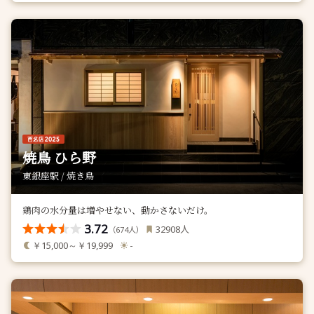
焼鳥 ひら野
東銀座駅 / 焼き鳥
鶏肉の水分量は増やせない、動かさないだけ。
3.72
人
32908
（
人）
674
￥15,000～￥19,999
-