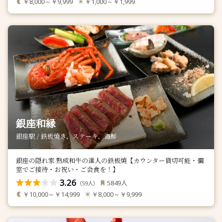
￥8,000～￥9,999
￥1,000～￥1,999
銀座和縁
銀座駅 / 鉄板焼き、ステーキ、海鮮
銀座の隠れ家 熟成和牛の達人の鉄板焼【カウンター貸切可能・個
室でご接待・お祝い・ご会食を！】
3.26
人
5849
（
人）
59
￥10,000～￥14,999
￥8,000～￥9,999