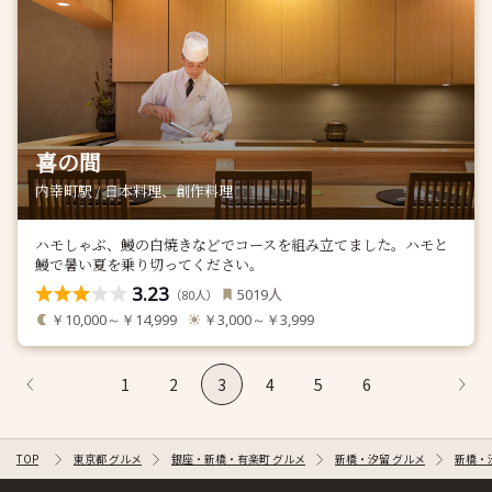
喜の間
内幸町駅 / 日本料理、創作料理
ハモしゃぶ、鰻の白焼きなどでコースを組み立てました。ハモと
鰻で暑い夏を乗り切ってください。
3.23
人
5019
（
人）
80
￥10,000～￥14,999
￥3,000～￥3,999
1
2
3
4
5
6
TOP
東京都 グルメ
銀座・新橋・有楽町 グルメ
新橋・汐留 グルメ
新橋・