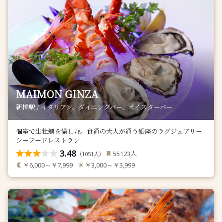
MAIMON GINZA
新橋駅 / イタリアン、ダイニングバー、オイスターバー
個室で生牡蠣を愉しむ。食通の大人が通う銀座のラグジュアリー
シーフードレストラン
3.48
人
55123
（
人）
1051
￥6,000～￥7,999
￥3,000～￥3,999