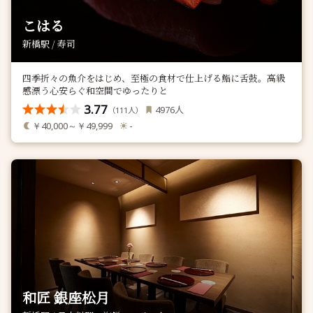
こはる
新橋駅 / 寿司
四季折々の魚介をはじめ、至極の食材で仕上げる鮨に舌鼓。高級
感漂う心安らぐ和空間でゆったりと
3.77
人
4976
（
人）
111
￥40,000～￥49,999
-
和匠 銀座松月