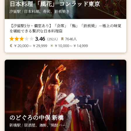
日本料理 「風花」 コンラッド東京
汐留駅 / 日本料理、寿司、鉄板焼き
【汐留駅1分・個室あり】「会席」「鮨」「鉄板焼」－極上の味覚
を堪能できる贅沢な日本料理店
3.46
人
7646
（
人）
292
￥20,000～￥29,999
￥10,000～￥14,999
のどぐろの中俣 新橋
新橋駅 / 居酒屋、海鮮、焼酎バー