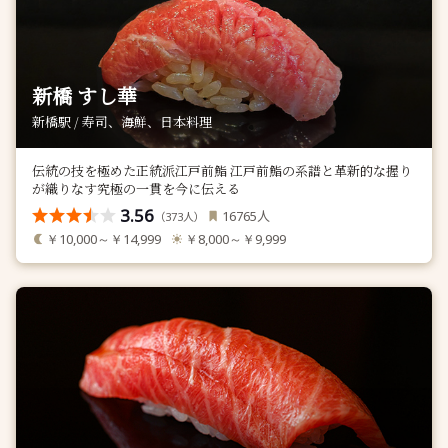
新橋 すし華
新橋駅 / 寿司、海鮮、日本料理
伝統の技を極めた正統派江戸前鮨 江戸前鮨の系譜と革新的な握り
が織りなす究極の一貫を今に伝える
3.56
人
16765
（
人）
373
￥10,000～￥14,999
￥8,000～￥9,999