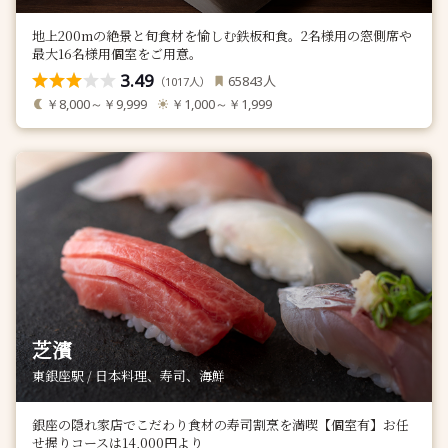
地上200mの絶景と旬食材を愉しむ鉄板和食。2名様用の窓側席や
最大16名様用個室をご用意。
3.49
人
65843
（
人）
1017
￥8,000～￥9,999
￥1,000～￥1,999
芝濱
東銀座駅 / 日本料理、寿司、海鮮
銀座の隠れ家店でこだわり食材の寿司割烹を満喫【個室有】お任
せ握りコースは14,000円より