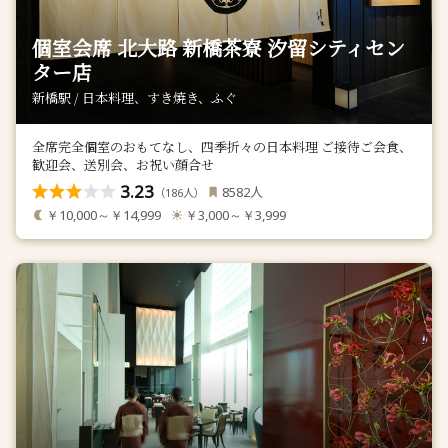
個室会席 北大路 新橋茶寮 汐留シティセン
ター店
新橋駅 / 日本料理、すき焼き、ふぐ
全席完全個室のおもてなし、四季折々の日本料理 ご接待ご会食、
歓迎会、送別会、お祝い顔合せ
3.23
人
8582
（
人）
186
￥10,000～￥14,999
￥3,000～￥3,999