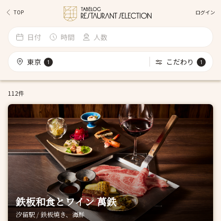
ログイン
TOP
日付
時間
人数
東京
こだわり
1
1
112件
鉄板和食とワイン 萬鉄
汐留駅 / 鉄板焼き、海鮮