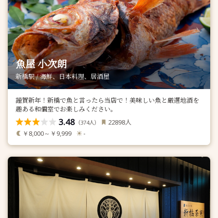
魚屋 小次朗
新橋駅 / 海鮮、日本料理、居酒屋
謹賀新年！新橋で魚と言ったら当店で！美味しい魚と厳選地酒を
趣ある和個室でお楽しみください。
3.48
人
22898
（
人）
374
￥8,000～￥9,999
-