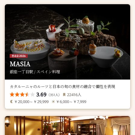
MASIA
銀座一丁目駅 / スペイン料理
カタルーニャのルーツと日本の旬の食材の融合で個性を表現
3.69
人
22416
（
人）
351
￥20,000～￥29,999
￥6,000～￥7,999