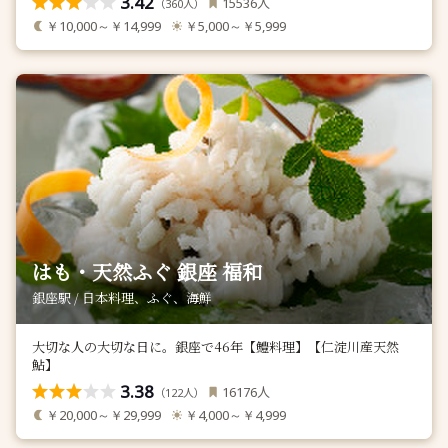
3.42
人
15536
（
人）
360
￥10,000～￥14,999
￥5,000～￥5,999
はも・天然ふぐ 銀座 福和
銀座駅 / 日本料理、ふぐ、海鮮
大切な人の大切な日に。銀座で46年【鱧料理】【仁淀川産天然
鮎】
3.38
人
16176
（
人）
122
￥20,000～￥29,999
￥4,000～￥4,999