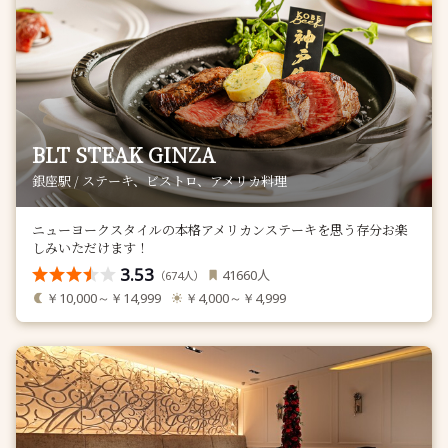
BLT STEAK GINZA
銀座駅 / ステーキ、ビストロ、アメリカ料理
ニューヨークスタイルの本格アメリカンステーキを思う存分お楽
しみいただけます！
3.53
人
41660
（
人）
674
￥10,000～￥14,999
￥4,000～￥4,999