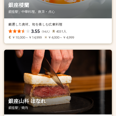
銀座楼蘭
銀座駅 / 中華料理、飲茶・点心
厳選した食材、旬を楽しむ広東料理
3.55
人
4031
（
人）
94
￥10,000～￥14,999
￥4,000～￥4,999
銀座山科 はなれ
銀座駅 / 焼肉