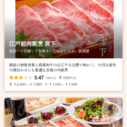
江戸前肉割烹 宮下
銀座一丁目駅 / すき焼き、しゃぶしゃぶ、居酒屋
銀座の絶景夜景と最高和牛の近江牛を五感で味わう。大切な接待
や顔合わせにも最適な至高の肉割烹
3.47
人
36091
（
人）
431
￥6,000～￥7,999
￥1,000～￥1,999