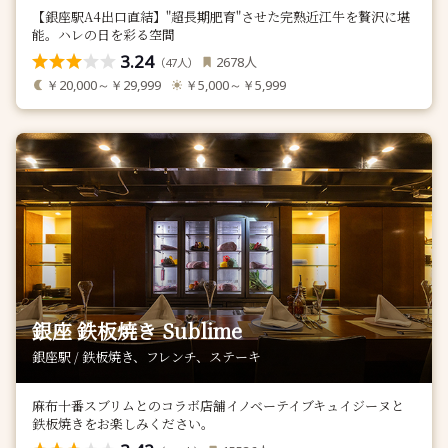
【銀座駅A4出口直結】"超長期肥育"させた完熟近江牛を贅沢に堪
能。ハレの日を彩る空間
3.24
人
2678
（
人）
47
￥20,000～￥29,999
￥5,000～￥5,999
銀座 鉄板焼き Sublime
銀座駅 / 鉄板焼き、フレンチ、ステーキ
麻布十番スブリムとのコラボ店舗イノベーテイブキュイジーヌと
鉄板焼きをお楽しみください。