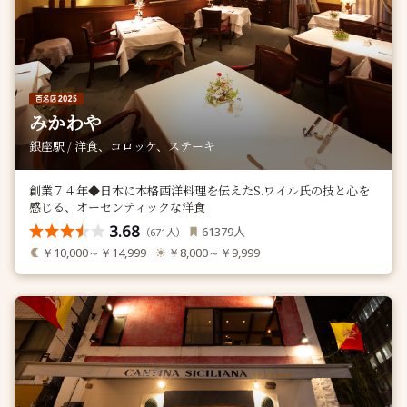
みかわや
銀座駅 / 洋食、コロッケ、ステーキ
創業７４年◆日本に本格西洋料理を伝えたS.ワイル氏の技と心を
感じる、オーセンティックな洋食
3.68
人
61379
（
人）
671
￥10,000～￥14,999
￥8,000～￥9,999