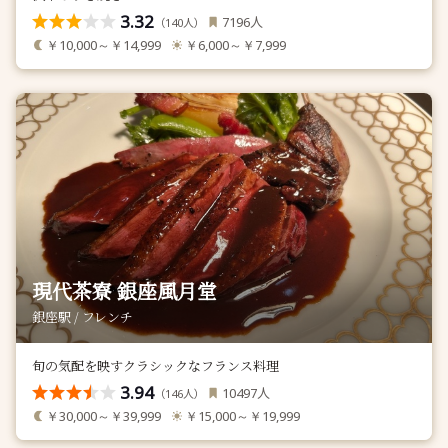
3.32
人
7196
（
人）
140
￥10,000～￥14,999
￥6,000～￥7,999
現代茶寮 銀座風月堂
銀座駅 / フレンチ
旬の気配を映すクラシックなフランス料理
3.94
人
10497
（
人）
146
￥30,000～￥39,999
￥15,000～￥19,999