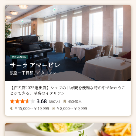
サーラ アマービレ
銀座一丁目駅 / イタリアン
【百名店2025選出店】シェフの世界観を優雅な時の中で味わうこ
とができる、至高のイタリアン
3.68
人
46040
（
人）
807
￥15,000～￥19,999
￥8,000～￥9,999