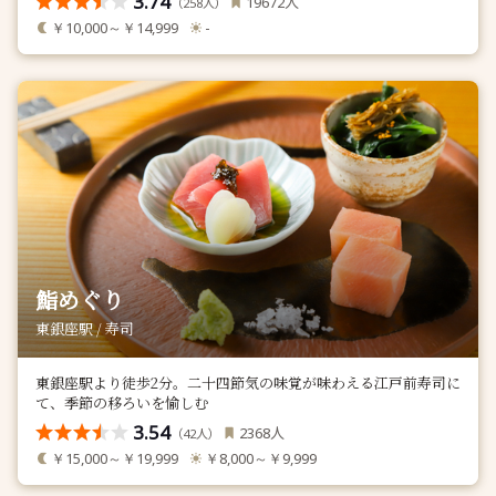
3.74
人
19672
（
人）
258
￥10,000～￥14,999
-
鮨めぐり
東銀座駅 / 寿司
東銀座駅より徒歩2分。二十四節気の味覚が味わえる江戸前寿司に
て、季節の移ろいを愉しむ
3.54
人
2368
（
人）
42
￥15,000～￥19,999
￥8,000～￥9,999