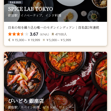
SPICE LAB TOKYO
銀座駅 / イノベーティブ、インド料理
日本の旬を織り込む唯一のモダンインディアン｜百名店2年連続
3.67
人
47100
（
人）
674
￥15,000～￥19,999
￥5,000～￥5,999
びいどろ 銀座店
銀座駅 / スペイン料理、ビストロ、ワインバー