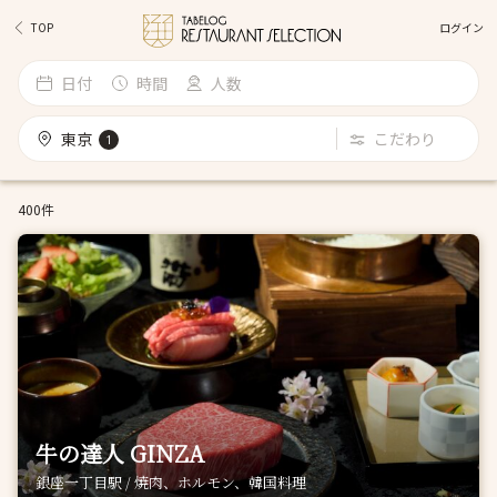
ログイン
TOP
日付
時間
人数
東京
こだわり
1
400件
牛の達人 GINZA
銀座一丁目駅 / 焼肉、ホルモン、韓国料理