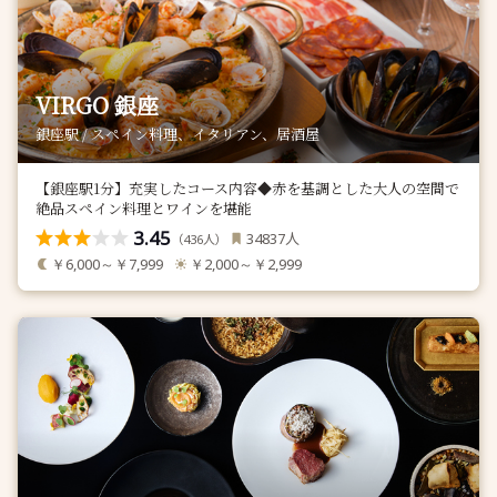
VIRGO 銀座
銀座駅 / スペイン料理、イタリアン、居酒屋
【銀座駅1分】充実したコース内容◆赤を基調とした大人の空間で
絶品スペイン料理とワインを堪能
3.45
人
34837
（
人）
436
￥6,000～￥7,999
￥2,000～￥2,999