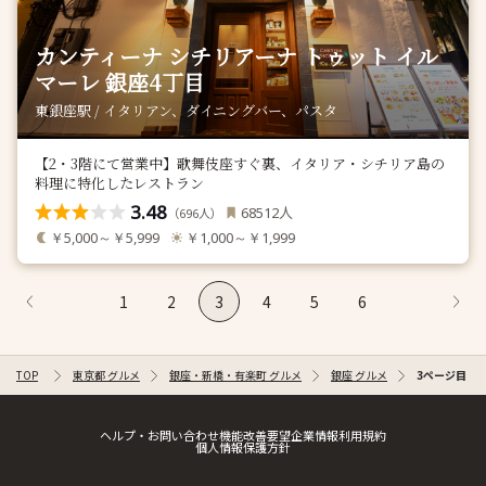
カンティーナ シチリアーナ トゥット イル
マーレ 銀座4丁目
東銀座駅 / イタリアン、ダイニングバー、パスタ
【2・3階にて営業中】歌舞伎座すぐ裏、イタリア・シチリア島の
料理に特化したレストラン
3.48
人
68512
（
人）
696
￥5,000～￥5,999
￥1,000～￥1,999
1
2
3
4
5
6
TOP
東京都 グルメ
銀座・新橋・有楽町 グルメ
銀座 グルメ
3ページ目
ヘルプ・お問い合わせ
機能改善要望
企業情報
利用規約
個人情報保護方針