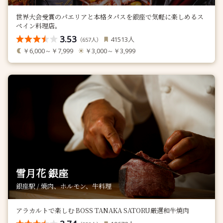
世界大会受賞のパエリアと本格タパスを銀座で気軽に楽しめるス
ペイン料理店。
3.53
人
41513
（
人）
657
￥6,000～￥7,999
￥3,000～￥3,999
雪月花 銀座
銀座駅 / 焼肉、ホルモン、牛料理
アラカルトで楽しむ BOSS TANAKA SATORU厳選和牛焼肉