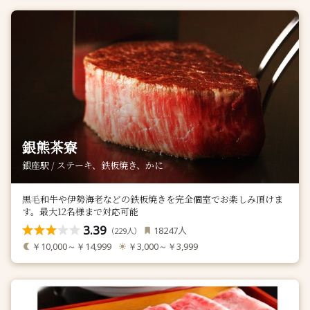
銀熊茶寮
銀座駅 / ステーキ、鉄板焼き、かに
黒毛和牛や伊勢海老などの鉄板焼きを完全個室でお楽しみ頂けま
す。最大12名様まで対応可能
3.39
人
18247
（
人）
229
￥10,000～￥14,999
￥3,000～￥3,999