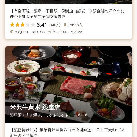
【有楽町線「銀座一丁目駅」5番出口直結】◎ 駅直結の好立地に
佇む上質な全席完全個室焼肉店
3.41
人
15688
（
人）
410
￥8,000～￥9,999
￥2,000～￥2,999
米沢牛黄木 銀座店
銀座駅 / すき焼き、しゃぶしゃぶ、ステーキ
【銀座徒歩1分】創業百年が誇る自社牧場直送 ｜日本三大和牛米
沢牛のすき焼き