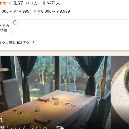
3.57
6471人
（
151人
）
,000～￥14,999
￥8,000～￥9,999
ト予約
席情報
きる日付を確認する
i
駅 / フレンチ、ワインバー、海鮮