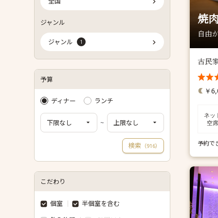
全国
焼肉
ジャンル
自由が
ジャンル
1
古民
予算
￥6,
ディナー
ランチ
ネッ
~
空
予約で
検索
（
）
916
こだわり
個室
半個室を含む