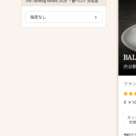
The Tabelog Award 2026 ・食べログ 百名店
指定なし
BAL
渋谷駅
フラ
￥10
ネッ
空
予約で