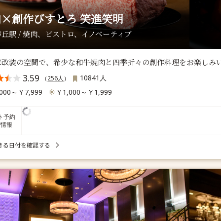
×創作びすとろ 笑進笑明
丘駅 / 焼肉、ビストロ、イノベーティブ
家改装の空間で、希少な和牛焼肉と四季折々の創作料理をお楽しみ
3.59
10841人
（
256人
）
000～￥7,999
￥1,000～￥1,999
ト予約
席情報
きる日付を確認する