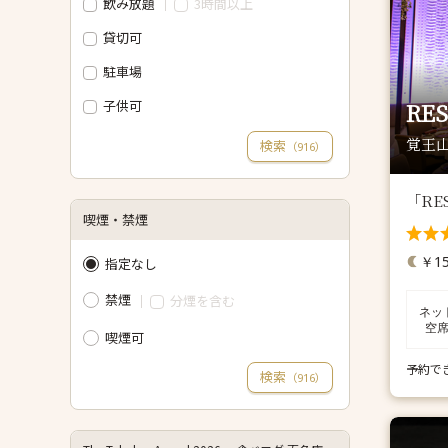
飲み放題
3時間以上
貸切可
駐車場
子供可
RE
覚王山
検索
（
）
916
「RES
喫煙・禁煙
￥15
指定なし
禁煙
分煙を含む
ネッ
空
喫煙可
予約で
検索
（
）
916