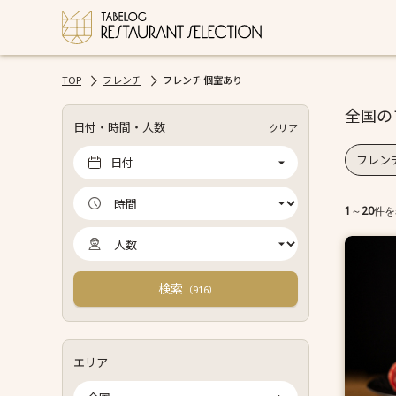
TOP
フレンチ
フレンチ 個室あり
全国の
日付・時間・人数
クリア
フレン
日付
1
～
20
件を
検索
（
）
916
エリア