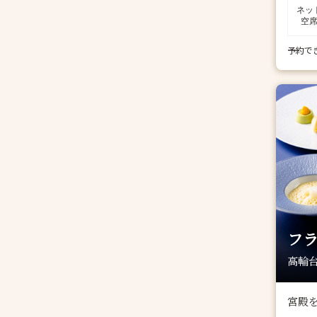
ネッ
空
予約で
フラ
高輪台
宮殿