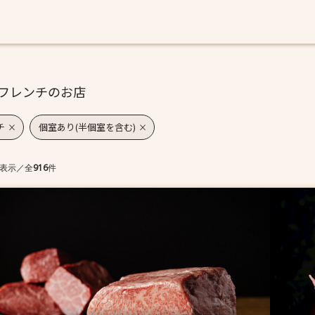
フレンチのお店
チ
個室あり(半個室を含む)
表示
／
全
916
件