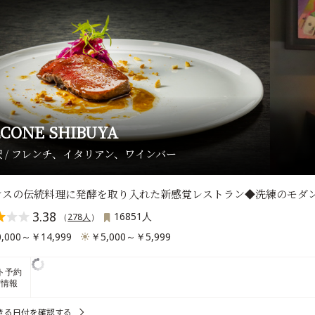
CONE SHIBUYA
 / フレンチ、イタリアン、ワインバー
ンスの伝統料理に発酵を取り入れた新感覚レストラン◆洗練のモダ
3.38
16851人
（
278人
）
,000～￥14,999
￥5,000～￥5,999
ト予約
席情報
きる日付を確認する