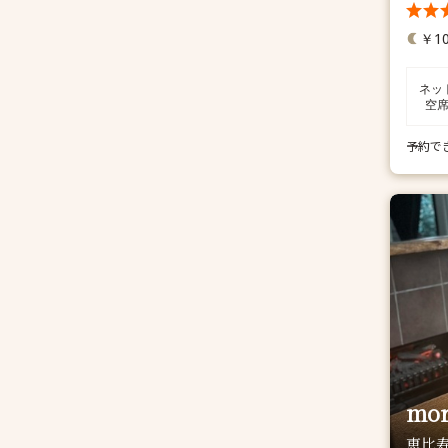
￥10
ネッ
空
予約で
mor
恵比寿