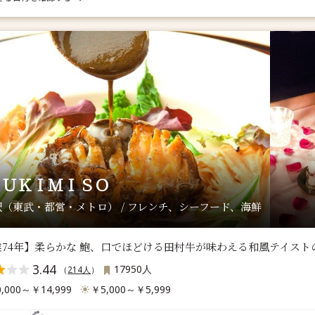
ＳＵＫＩＭＩＳＯ
（東武・都営・メトロ） / フレンチ、シーフード、海鮮
業74年】柔らかな 鮑、口でほどける田村牛が味わえる和風テイス
3.44
17950人
（
214人
）
,000～￥14,999
￥5,000～￥5,999