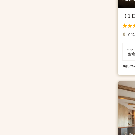
【１日
￥15
ネッ
空
予約で