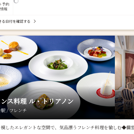
ト予約
席情報
きる日付を確認する
ンス料理 ル・トリアノン
駅 / フレンチ
を模したエレガントな空間で、気品漂うフレンチ料理を愉しむ◆個