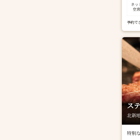
ネッ
空
予約で
ス
北新地
特別