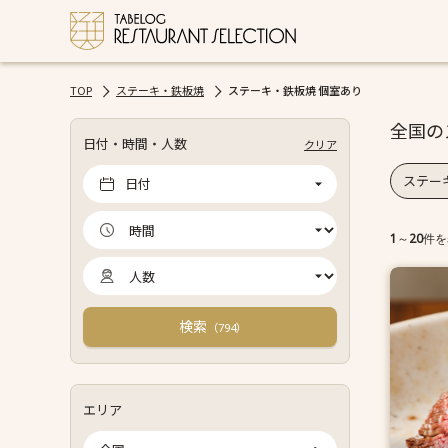
TOP
ステーキ・鉄板焼
ステーキ・鉄板焼 個室あり
全国の
日付・時間・人数
クリア
ステー
日付
1
～
20
件を
検索
（
）
794
エリア