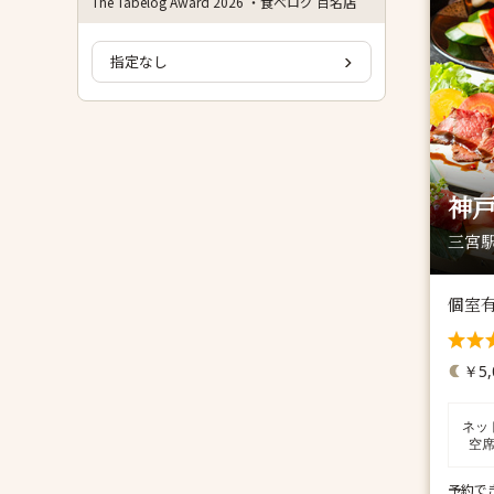
The Tabelog Award 2026 ・食べログ 百名店
指定なし
神戸
三宮駅
個室有
￥5,
ネッ
空
予約で