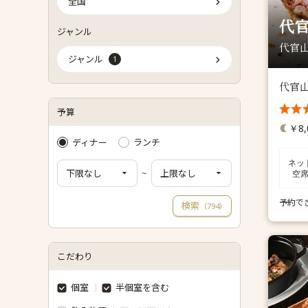
全国
代
ジャンル
代官山
ジャンル
1
代官
予算
￥8,
ディナー
ランチ
ネッ
~
空
予約で
検索
（
）
794
こだわり
個室
半個室を含む