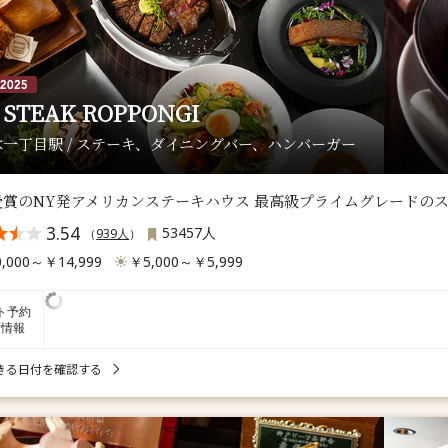
 STEAK ROPPONGI
一丁目駅 / ステーキ、ダイニングバー、ハンバーガー
受賞のNY発アメリカンステーキハウス 最高級プライムグレードの
3.54
53457人
（
939人
）
,000～￥14,999
￥5,000～￥5,999
ト予約
席情報
きる日付を確認する