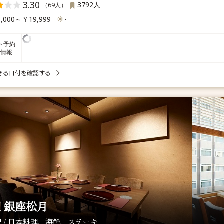
3.30
3792人
（
69人
）
,000～￥19,999
-
ト予約
席情報
きる日付を確認する
 銀座松月
 / 日本料理、海鮮、ステーキ