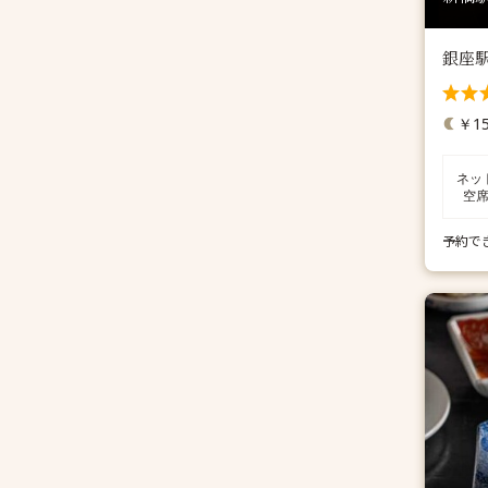
銀座
￥15
ネッ
空
予約で