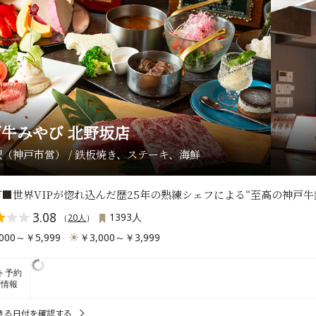
牛みやび 北野坂店
（神戸市営） / 鉄板焼き、ステーキ、海鮮
■世界VIPが惚れ込んだ歴25年の熟練シェフによる“至高の神戸牛
3.08
1393人
（
20人
）
000～￥5,999
￥3,000～￥3,999
ト予約
席情報
きる日付を確認する