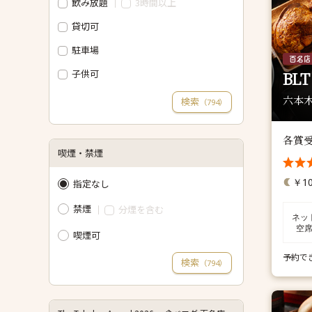
飲み放題
3時間以上
貸切可
駐車場
子供可
BLT
六本木
検索
（
）
794
各賞
喫煙・禁煙
￥10
指定なし
禁煙
分煙を含む
ネッ
空
喫煙可
予約で
検索
（
）
794