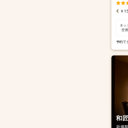
￥15
ネッ
空
予約で
和匠
新橋駅