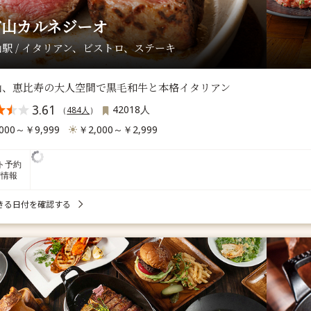
官山カルネジーオ
駅 / イタリアン、ビストロ、ステーキ
山、恵比寿の大人空間で黒毛和牛と本格イタリアン
3.61
42018人
（
484人
）
000～￥9,999
￥2,000～￥2,999
ト予約
席情報
きる日付を確認する