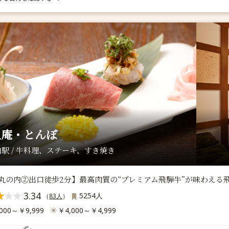
人庵・とんぼ
駅 / 牛料理、ステーキ、すき焼き
･丸の内②出口徒歩2分】最高肉質の“プレミアム飛騨牛”が味わえる
3.34
5254人
（
83人
）
000～￥9,999
￥4,000～￥4,999