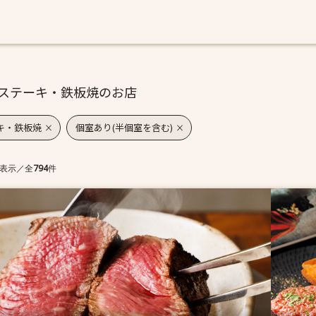
ステーキ・鉄板焼のお店
キ・鉄板焼
個室あり(半個室を含む)
表示
／
全
794
件