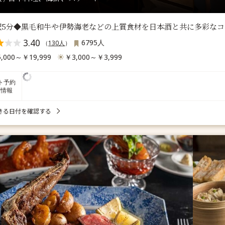
駅5分◆黒毛和牛や伊勢海老などの上質食材を日本酒と共に多彩なコ
3.40
6795人
（
130人
）
,000～￥19,999
￥3,000～￥3,999
ト予約
席情報
きる日付を確認する