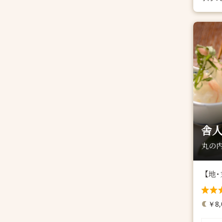
舎
丸の内
【地
￥8,