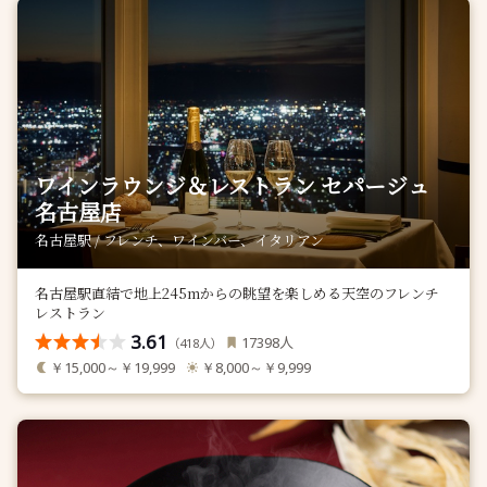
ワインラウンジ＆レストラン セパージュ
名古屋店
名古屋駅 / フレンチ、ワインバー、イタリアン
名古屋駅直結で地上245mからの眺望を楽しめる天空のフレンチ
レストラン
3.61
人
17398
（
人）
418
￥15,000～￥19,999
￥8,000～￥9,999