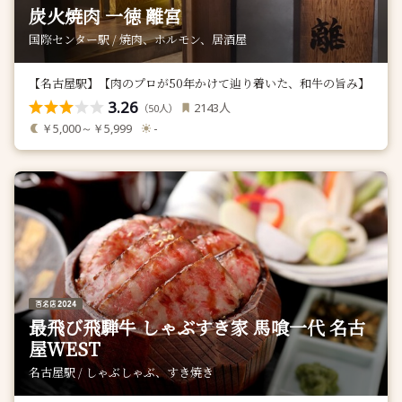
炭火焼肉 一徳 離宮
国際センター駅 / 焼肉、ホルモン、居酒屋
【名古屋駅】【肉のプロが50年かけて辿り着いた、和牛の旨み】
3.26
人
2143
（
人）
50
￥5,000～￥5,999
-
最飛び飛騨牛 しゃぶすき家 馬喰一代 名古
屋WEST
名古屋駅 / しゃぶしゃぶ、すき焼き