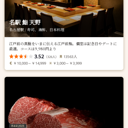
名駅 鮨 天野
名古屋駅 / 寿司、海鮮、日本料理
江戸前の真髄をいまに伝える江戸前鮨。個室は記念日やデートに
最適。コースは9,980円より
3.52
人
13563
（
人）
326
￥10,000～￥14,999
￥3,000～￥3,999