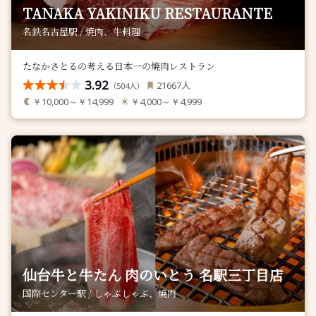
TANAKA YAKINIKU RESTAURANTE
名鉄名古屋駅 / 焼肉、牛料理
たなかさとるの考える日本一の焼肉レストラン
3.92
人
21667
（
人）
504
￥10,000～￥14,999
￥4,000～￥4,999
仙台牛と牛たん 肉のいとう 名駅三丁目店
国際センター駅 / しゃぶしゃぶ、焼肉