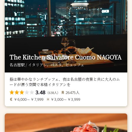
The Kitchen Salvatore Cuomo NAGOYA
名古屋駅 / イタリアン、パスタ、ビュッフェ
昼は華やかなランチブッフェ、夜は名古屋の夜景と共に大人のム
ードが漂う空間で本格イタリアンを
3.48
人
26475
（
人）
638
￥6,000～￥7,999
￥3,000～￥3,999