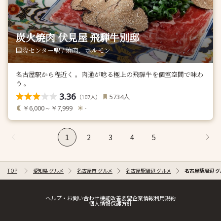
炭火焼肉 伏見屋 飛騨牛別邸
国際センター駅 / 焼肉、ホルモン
名古屋駅から程近く 。肉通が唸る極上の飛騨牛を個室空間で味わ
う 。
3.36
人
5734
（
人）
107
￥6,000～￥7,999
-
1
2
3
4
5
TOP
愛知県 グルメ
名古屋市 グルメ
名古屋駅周辺 グルメ
名古屋駅周辺 グ
ヘルプ・お問い合わせ
機能改善要望
企業情報
利用規約
個人情報保護方針