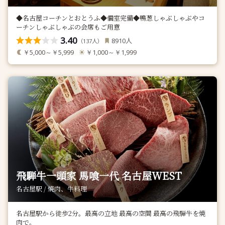
◆名古屋コーチンとおとうふ◆個室完備◆鴨葱しゃぶしゃぶやコ
ーチンしゃぶしゃぶの会席もご用意
3.40
人
8910
（
人）
137
￥5,000～￥5,999
￥1,000～￥1,999
飛騨牛一頭家 馬喰一代 名古屋WEST
名古屋駅 / 焼肉、牛料理
名古屋駅から徒歩2分。最高の立地 最高の空間 最高の飛騨牛を焼
肉で。