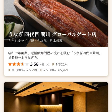
うなぎ 四代目 菊川 グローバルゲート店
ささしまライブ駅 / うなぎ、日本料理
昭和七年創業、老舗鰻卸問屋の流れを汲む「うなぎ四代目菊川」
で名物一本うなぎを。
3.58
人
14320
（
人）
451
￥5,000～￥5,999
￥5,000～￥5,999