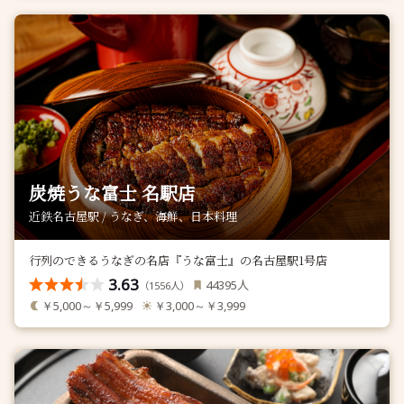
炭焼うな富士 名駅店
近鉄名古屋駅 / うなぎ、海鮮、日本料理
行列のできるうなぎの名店『うな富士』の名古屋駅1号店
3.63
人
44395
（
人）
1556
￥5,000～￥5,999
￥3,000～￥3,999