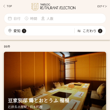
ログイン
TOP
日付
時間
人数
愛知
こだわり
1
2
86件
豆家別邸 鶏とおとうふ 福福
近鉄名古屋駅 / 日本料理