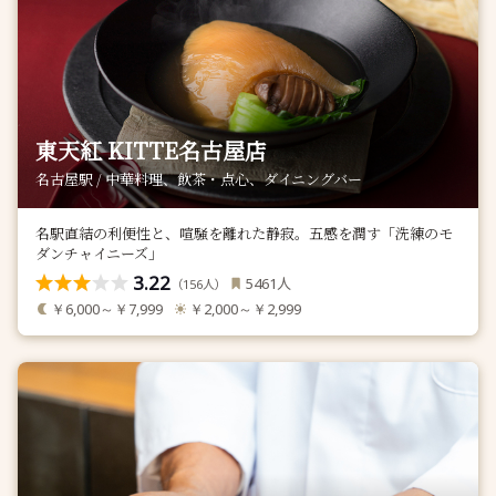
東天紅 KITTE名古屋店
名古屋駅 / 中華料理、飲茶・点心、ダイニングバー
名駅直結の利便性と、喧騒を離れた静寂。五感を潤す「洗練のモ
ダンチャイニーズ」
3.22
人
5461
（
人）
156
￥6,000～￥7,999
￥2,000～￥2,999