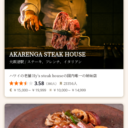
AKARENGA STEAK HOUSE
大阪港駅 / ステーキ、フレンチ、イタリアン
ハワイの老舗 Hy’s steak houseの国内唯一の姉妹店
3.58
人
23356
（
人）
380
￥15,000～￥19,999
￥10,000～￥14,999