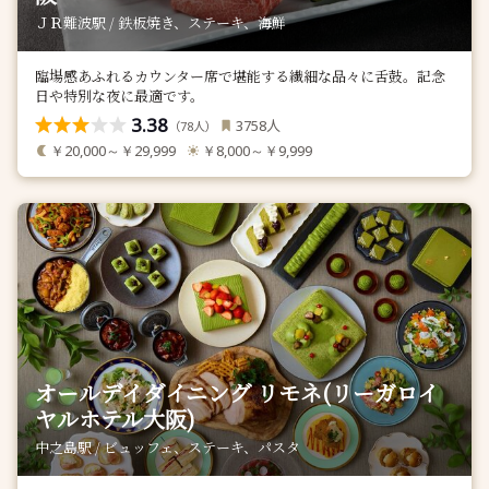
ＪＲ難波駅 / 鉄板焼き、ステーキ、海鮮
臨場感あふれるカウンター席で堪能する繊細な品々に舌鼓。記念
日や特別な夜に最適です。
3.38
人
3758
（
人）
78
￥20,000～￥29,999
￥8,000～￥9,999
オールデイダイニング リモネ(リーガロイ
ヤルホテル大阪)
中之島駅 / ビュッフェ、ステーキ、パスタ