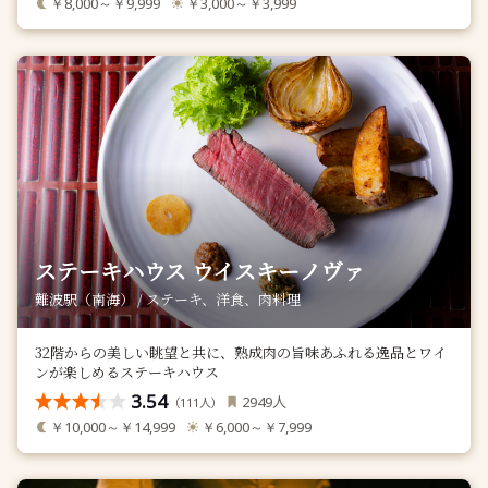
￥8,000～￥9,999
￥3,000～￥3,999
ステーキハウス ウイスキーノヴァ
難波駅（南海） / ステーキ、洋食、肉料理
32階からの美しい眺望と共に、熟成肉の旨味あふれる逸品とワイ
ンが楽しめるステーキハウス
3.54
人
2949
（
人）
111
￥10,000～￥14,999
￥6,000～￥7,999