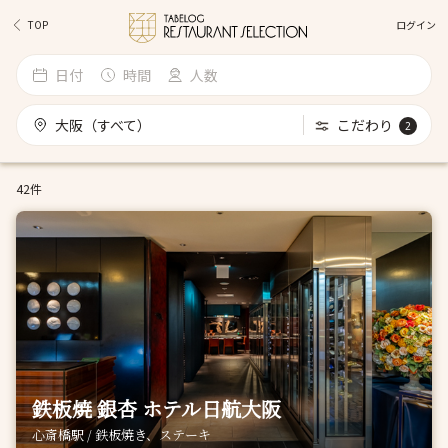
ログイン
TOP
日付
時間
人数
大阪（すべて）
こだわり
2
42件
鉄板焼 銀杏 ホテル日航大阪
心斎橋駅 / 鉄板焼き、ステーキ