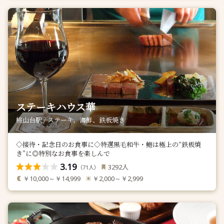
ステーキハウス華
桃山台駅 / ステーキ、海鮮、鉄板焼き
◇接待・記念日のお食事に◇特選黒毛和牛・鮑は極上の“鉄板焼
き”に◎特別なお食事を楽しんで
3.19
人
3292
（
人）
71
￥10,000～￥14,999
￥2,000～￥2,999