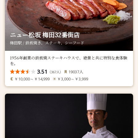
ニュー松坂 梅田32番街店
梅田駅 / 鉄板焼き、ステーキ、シーフード
1956年創業の鉄板焼ステーキハウスで、絶景と共に特別な食体験
を。
3.51
人
19037
（
人）
367
￥10,000～￥14,999
￥3,000～￥3,999