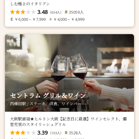
しむ極上のイタリアン
3.48
人
35059
（
人）
654
￥6,000～￥7,999
￥4,000～￥4,999
セントラム グリル＆ワイン
西梅田駅 / ステーキ、洋食、ワインバー
大阪駅直結★ヒルトン大阪【記念日に最適】ワインセレクト、個
室充実のスタイリッシュグリル
3.39
人
3528
（
人）
103