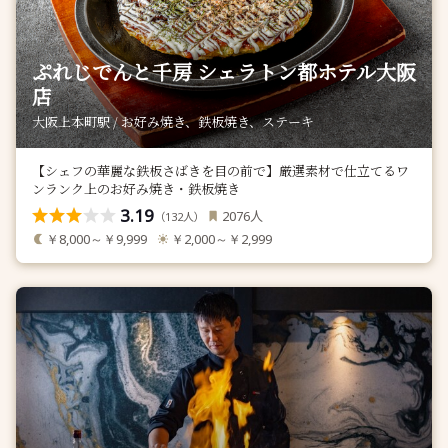
ぷれじでんと千房 シェラトン都ホテル大阪
店
大阪上本町駅 / お好み焼き、鉄板焼き、ステーキ
【シェフの華麗な鉄板さばきを目の前で】厳選素材で仕立てるワ
ンランク上のお好み焼き・鉄板焼き
3.19
人
2076
（
人）
132
￥8,000～￥9,999
￥2,000～￥2,999