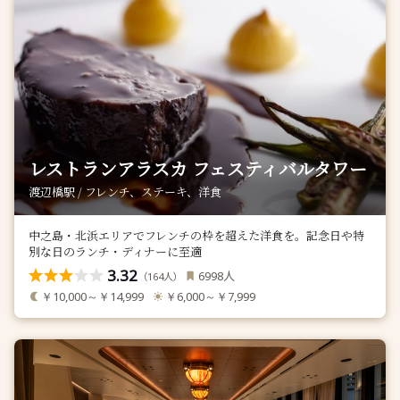
レストランアラスカ フェスティバルタワー
渡辺橋駅 / フレンチ、ステーキ、洋食
中之島・北浜エリアでフレンチの枠を超えた洋食を。記念日や特
別な日のランチ・ディナーに至適
3.32
人
6998
（
人）
164
￥10,000～￥14,999
￥6,000～￥7,999