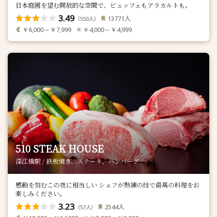
日本庭園を望む開放的な空間で、ビュッフェもアラカルトも。
3.49
人
13771
（
人）
550
￥6,000～￥7,999
￥4,000～￥4,999
510 STEAK HOUSE
深江橋駅 / 鉄板焼き、ステーキ、ハンバーグ
感動を刻むこの夜に相当しい シェフが熟練の技で最高の料理をお
楽しみください。
3.23
人
2544
（
人）
57