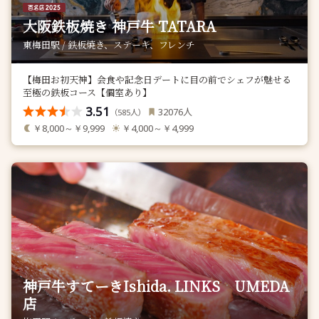
大阪鉄板焼き 神戸牛 TATARA
東梅田駅 / 鉄板焼き、ステーキ、フレンチ
【梅田お初天神】会食や記念日デートに目の前でシェフが魅せる
至極の鉄板コース【個室あり】
3.51
人
32076
（
人）
585
￥8,000～￥9,999
￥4,000～￥4,999
神戸牛すてーきIshida. LINKS UMEDA
店