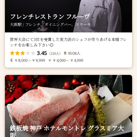
フレンチレストラン フルーヴ
大阪駅 / フレンチ、ダイニングバー、ステーキ
世界大会にて3位を受賞した実力派のシェフが作りあげる本格フレ
ンチをお楽しみ下さい◎
3.45
人
9508
（
人）
220
￥8,000～￥9,999
￥4,000～￥4,999
鉄板焼 神戸 ホテルモントレ グラスミア大
阪