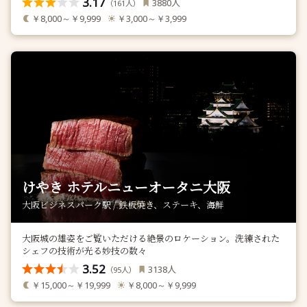
3.17
人
3880
（
人）
161
￥8,000～￥9,999
￥3,000～￥3,999
けやき ホテルニューオータニ大阪
大阪ビジネスパーク駅 / 鉄板焼き、ステーキ、海鮮
大阪城の雄姿をご覧いただける絶景のロケーション。洗練された
シェフの技術が光る妙技の数々
3.52
人
3138
（
人）
95
￥15,000～￥19,999
￥8,000～￥9,999