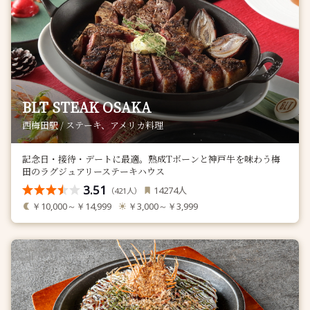
BLT STEAK OSAKA
西梅田駅 / ステーキ、アメリカ料理
記念日・接待・デートに最適。熟成Tボーンと神戸牛を味わう梅
田のラグジュアリーステーキハウス
3.51
人
14274
（
人）
421
￥10,000～￥14,999
￥3,000～￥3,999