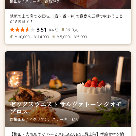
梅田駅 / ステーキ、鉄板焼き
鉄板の上で奏でる匠技。[音・香・味]の饗宴を五感で味わうこと
ができます！
3.51
人
3613
（
人）
66
￥10,000～￥14,999
￥5,000～￥5,999
ゼックスウエスト サルヴァトーレ クオモ
ブロス
西梅田駅 / イタリアン、ステーキ、ピザ
【梅田・大阪駅すぐ ハービスPLAZA ENT最上階】季節食材を愉