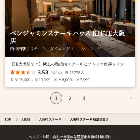
ベンジャミンステーキハウス KITTE大阪
店
西梅田駅 / ステーキ、ダイニングバー、シーフード
【JR大阪駅すぐ】極上の熟成肉ステーキとソムリエ厳選ワイン
3.53
人
13778
（
人）
370
￥15,000～￥19,999
￥6,000～￥7,999
1
2
3
TOP
大阪府
大阪府 ステーキ
大阪府 ステーキ 駐車場あり
ヘルプ・お問い合わせ
機能改善要望
企業情報
利用規約