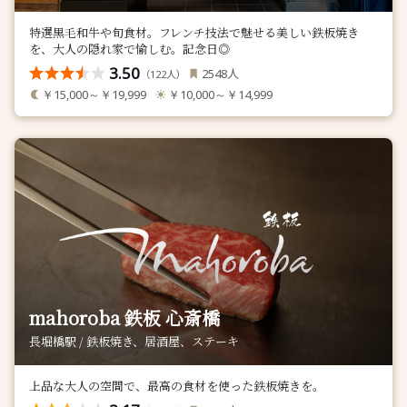
特選黒毛和牛や旬食材。フレンチ技法で魅せる美しい鉄板焼き
を、大人の隠れ家で愉しむ。記念日◎
3.50
人
2548
（
人）
122
￥15,000～￥19,999
￥10,000～￥14,999
mahoroba 鉄板 心斎橋
長堀橋駅 / 鉄板焼き、居酒屋、ステーキ
上品な大人の空間で、最高の食材を使った鉄板焼きを。