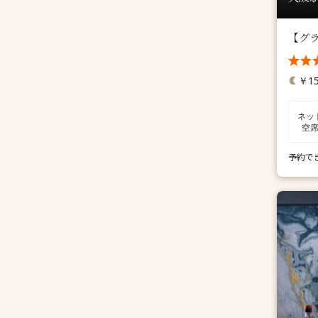
【グ
￥15
ネッ
空
予約で