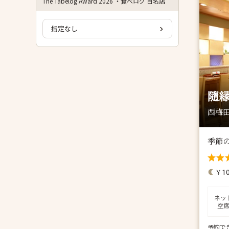
The Tabelog Award 2026 ・食べログ 百名店
指定なし
隨縁
西梅田
季節
￥10
ネッ
空
予約で