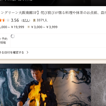
ラングリーン大阪南館3F】侘び寂びが宿る料理や抹茶のお点前、店
3.56
3371人
（
87人
）
,000～￥19,999
￥3,000～￥3,999
ト予約
席情報
きる日付を確認する