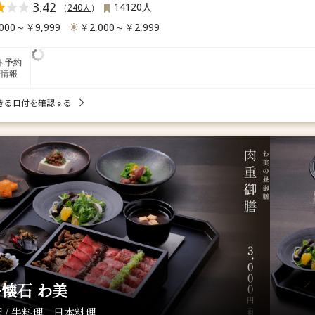
3.42
14120人
（
240人
）
000～￥9,999
￥2,000～￥2,999
ト予約
席情報
きる日付を確認する
懐石 わ美
 / 牛料理、日本料理