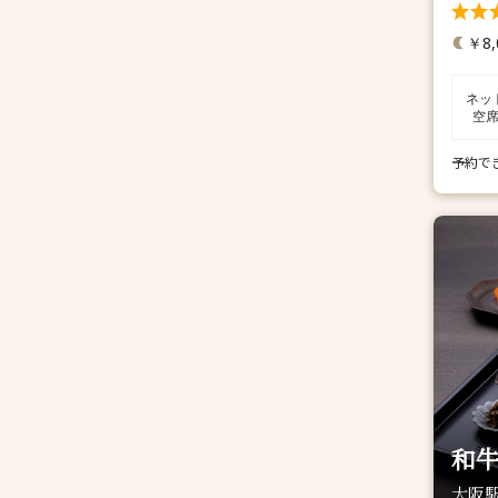
￥8,
ネッ
空
予約で
和牛
大阪駅