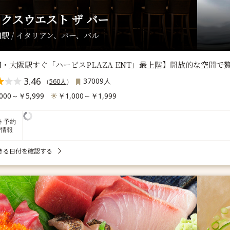
クスウエスト ザ バー
駅 / イタリアン、バー、バル
・大阪駅すぐ「ハービスPLAZA ENT」最上階】開放的な空間で
3.46
37009人
（
560人
）
000～￥5,999
￥1,000～￥1,999
ト予約
席情報
きる日付を確認する