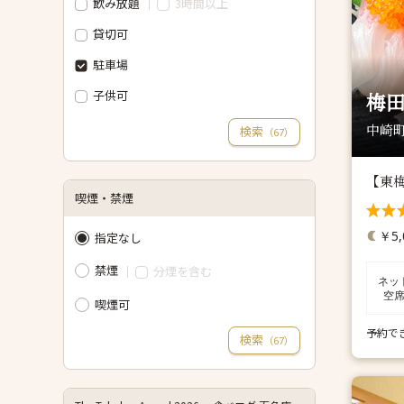
飲み放題
3時間以上
貸切可
駐車場
子供可
梅田
中崎町
検索
（
）
67
【東
喫煙・禁煙
￥5,
指定なし
禁煙
分煙を含む
ネッ
空
喫煙可
予約で
検索
（
）
67