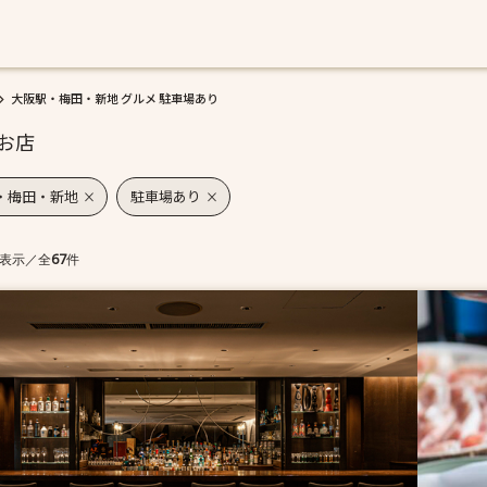
大阪駅・梅田・新地 グルメ 駐車場あり
お店
・梅田・新地
駐車場あり
表示
／
全
67
件