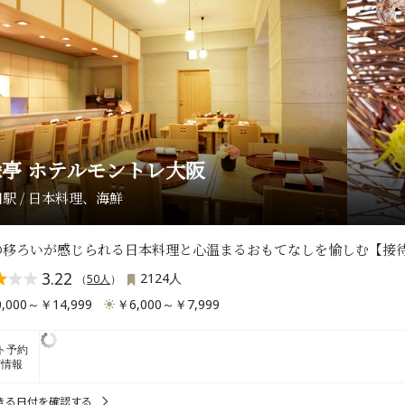
亭 ホテルモントレ大阪
駅 / 日本料理、海鮮
の移ろいが感じられる日本料理と心温まるおもてなしを愉しむ【接
3.22
2124人
（
50人
）
,000～￥14,999
￥6,000～￥7,999
ト予約
席情報
きる日付を確認する