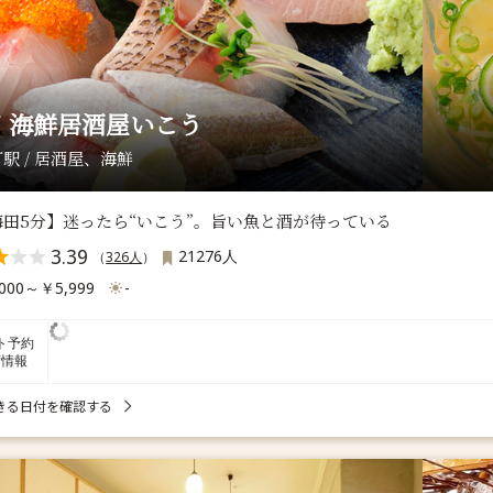
 海鮮居酒屋いこう
駅 / 居酒屋、海鮮
梅田5分】迷ったら“いこう”。旨い魚と酒が待っている
3.39
21276人
（
326人
）
000～￥5,999
-
ト予約
席情報
きる日付を確認する