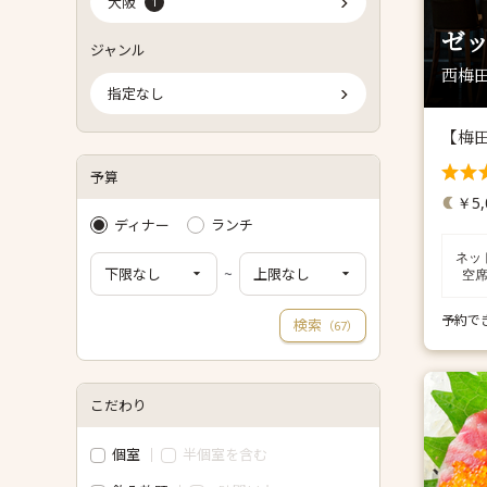
大阪
1
ゼッ
ジャンル
西梅田
指定なし
【梅田
予算
￥5,
ディナー
ランチ
ネッ
~
空
予約で
検索
（
）
67
こだわり
個室
半個室を含む