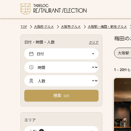
TOP
大阪府 グルメ
大阪市 グルメ
大阪駅・梅田・新地 グルメ
梅田の
日付・時間・人数
クリア
大阪駅
日付
1
～
20
件を
検索
（
）
67
エリア