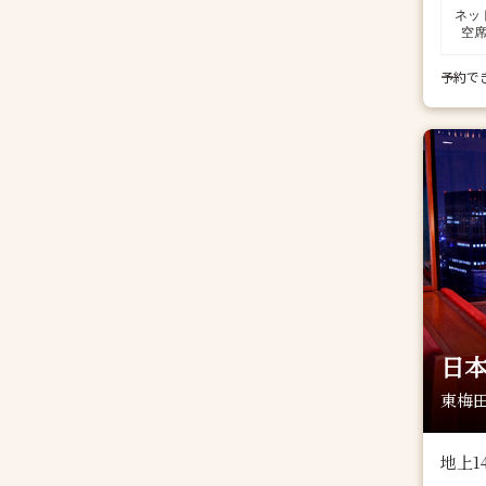
ネッ
空
予約で
日本
東梅田
地上