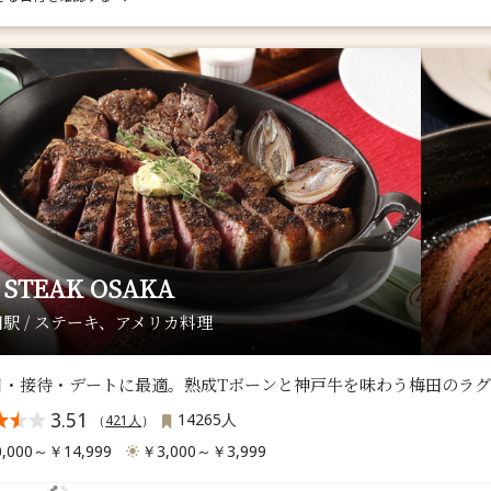
 STEAK OSAKA
駅 / ステーキ、アメリカ料理
日・接待・デートに最適。熟成Tボーンと神戸牛を味わう梅田のラグ
3.51
14265人
（
421人
）
,000～￥14,999
￥3,000～￥3,999