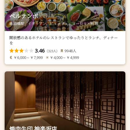
ベルテンポ
飯田橋駅 / イタリアン、ビュッフェ、ヨーロッパ料理
開放感のあるホテルのレストランでゆったりとランチ、ディナー
を
3.46
人
9948
（
人）
323
￥6,000～￥7,999
￥4,000～￥4,999
焼肉牛印 神楽坂店