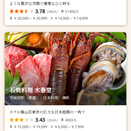
ような贅沢な空間で優雅なひと時を
3.78
人
31436
（
人）
309
￥20,000～￥29,999
￥10,000～￥14,999
石焼料理 木春堂
早稲田駅（都電） / 日本料理、海鮮
ホテル椿山荘東京の広大な日本庭園の一角で
3.43
人
4363
（
人）
224
￥15,000～￥19,999
￥6,000～￥7,999