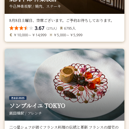
牛込神楽坂駅 / 焼肉、ステーキ
8月8日土曜日、空席ございます。ご予約お待ちしております。
3.67
人
6795
（
人）
275
￥10,000～￥14,999
￥5,000～￥5,999
ソンブルイユ TOKYO
飯田橋駅 / フレンチ
二つ星シェフが紡ぐフランス料理の伝統と革新 フランスの邸宅の