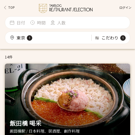
ログイン
TOP
日付
時間
人数
東京
こだわり
1
1
14件
飯田橋 喝采
飯田橋駅 / 日本料理、居酒屋、創作料理