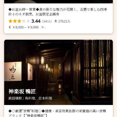
◆お盆16時〜営業◆食の新たな魅力が花開く、五感で楽しむ四季
折々のネオ割烹。お盆限定企画有
3.44
人
27622
（
人）
341
￥8,000～￥9,999
-
神楽坂 鴨匠
飯田橋駅 / 鳥料理、日本料理
◆◇厳選"京鴨"料理◇◆健康・美容効果抜群の栄養価の高い京鴨
ブランド【”神楽坂鴨匠”】