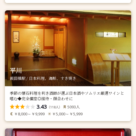
平川
飯田橋駅 / 日本料理、海鮮、すき焼き
季節の懐石料理を利き酒師が選ぶ日本酒やソムリエ厳選ワインと
嗜む◆完全個室◎接待・顔合わせに
3.43
人
5093
（
人）
118
￥8,000～￥9,999
￥5,000～￥5,999