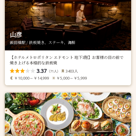
山彦
飯田橋駅 / 鉄板焼き、ステーキ、海鮮
【ホテルメトロポリタン エドモント 地下1階】お客様の目の前で
焼き上げる本格的な鉄板焼
3.37
人
3403
（
人）
71
￥10,000～￥14,999
￥5,000～￥5,999