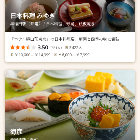
日本料理 みゆき
早稲田駅（都電） / 日本料理、寿司、鉄板焼き
「ホテル椿山荘東京」の日本料理店。庭園と四季の味に舌鼓
3.50
人
5422
（
人）
351
￥10,000～￥14,999
￥6,000～￥7,999
海彦
飯田橋駅 / 寿司