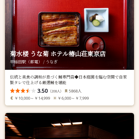
菊水楼 うな菊 ホテル椿山荘東京店
早稲田駅（都電） / うなぎ
伝統と美食の調和が息づく鰻専門店◆日本庭園を臨む空間で自家
製タレで仕上げる厳選鰻を堪能
3.50
人
5868
（
人）
208
￥10,000～￥14,999
￥6,000～￥7,999