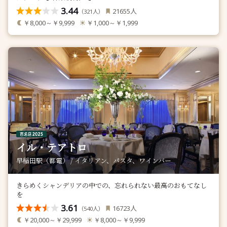
3.44
人
21655
（
人）
321
￥8,000～￥9,999
￥1,000～￥1,999
イル・テアトロ
早稲田駅（都電） / イタリアン、パスタ、ワインバー
きらめくシャンデリアの中での、忘れられない最高のおもてなし
を
3.61
人
16723
（
人）
540
￥20,000～￥29,999
￥8,000～￥9,999