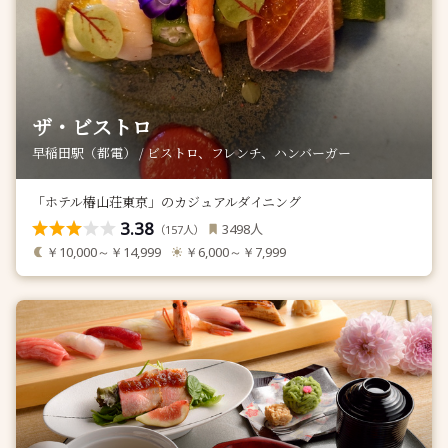
ザ・ビストロ
早稲田駅（都電） / ビストロ、フレンチ、ハンバーガー
「ホテル椿山荘東京」のカジュアルダイニング
3.38
人
3498
（
人）
157
￥10,000～￥14,999
￥6,000～￥7,999