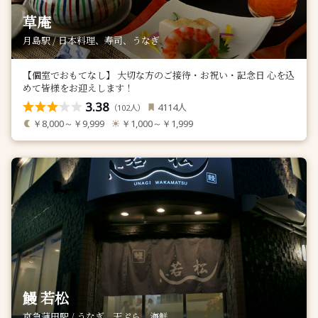
草庵
月島駅 / 日本料理、寿司、うなぎ
【個室でおもてなし】 大切な方のご接待・お祝い・記念日 心を込
めて皆様をお迎えします！
3.38
人
4114
（
人）
102
￥8,000～￥9,999
￥1,000～￥1,999
鰻 若松
京急蒲田駅 / うなぎ、天ぷら、海鮮