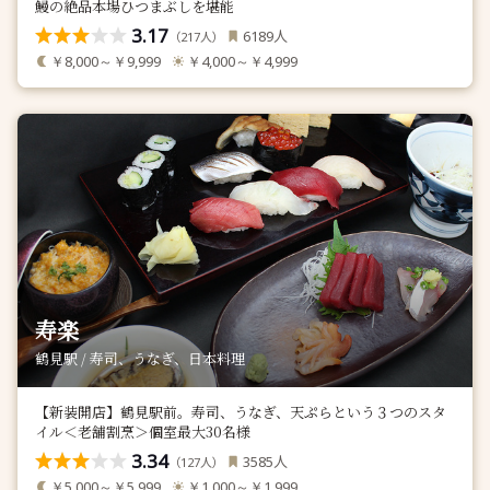
鰻の絶品本場ひつまぶしを堪能
3.17
人
6189
（
人）
217
￥8,000～￥9,999
￥4,000～￥4,999
寿楽
鶴見駅 / 寿司、うなぎ、日本料理
【新装開店】鶴見駅前。寿司、うなぎ、天ぷらという３つのスタ
イル＜老舗割烹＞個室最大30名様
3.34
人
3585
（
人）
127
￥5,000～￥5,999
￥1,000～￥1,999