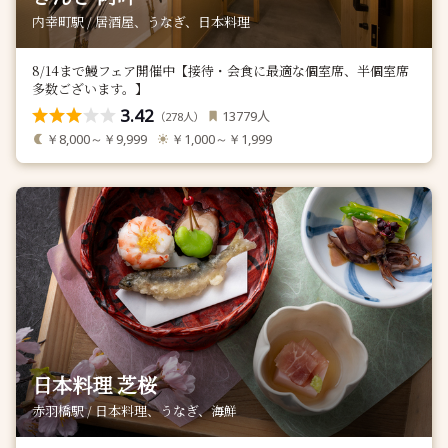
内幸町駅 / 居酒屋、うなぎ、日本料理
8/14まで鰻フェア開催中【接待・会食に最適な個室席、半個室席
多数ございます。】
3.42
人
13779
（
人）
278
￥8,000～￥9,999
￥1,000～￥1,999
日本料理 芝桜
赤羽橋駅 / 日本料理、うなぎ、海鮮