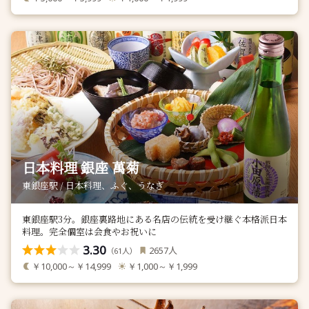
日本料理 銀座 萬菊
東銀座駅 / 日本料理、ふぐ、うなぎ
東銀座駅3分。銀座裏路地にある名店の伝統を受け継ぐ本格派日本
料理。完全個室は会食やお祝いに
3.30
人
2657
（
人）
61
￥10,000～￥14,999
￥1,000～￥1,999