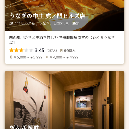
うなぎの中庄 虎ノ門ヒルズ店
虎ノ門ヒルズ駅 / うなぎ、日本料理、海鮮
関西風地焼きと美酒を愉しむ 老舗卸問屋直営の【呑めるうなぎ
屋】
3.45
人
6468
（
人）
257
￥5,000～￥5,999
￥4,000～￥4,999
ぎんざ 阿吽