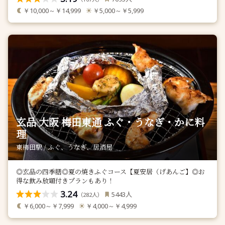
￥10,000～￥14,999
￥5,000～￥5,999
玄品 大阪 梅田東通 ふぐ・うなぎ・かに料
理
東梅田駅 / ふぐ、うなぎ、居酒屋
◎玄品の四季膳◎夏の焼きふぐコース【夏安居（げあんご】◎お
得な飲み放題付きプランもあり！
3.24
人
5443
（
人）
282
￥6,000～￥7,999
￥4,000～￥4,999