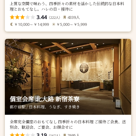
上質な空間で味わう、四季折々の素材を活かした伝統的な日本料
理とおもてなし。ハレの日・接待に
3.44
人
4339
（
人）
222
￥10,000～￥14,999
￥5,000～￥5,999
個室会席 北大路 新宿茶寮
都庁前駅 / 日本料理、うなぎ、すき焼き
全席完全個室のおもてなし 四季折々の日本料理 ご接待ご会食、送
別会、歓迎会、ご宴会、お顔合せに
3.19
人
7695
（
人）
167