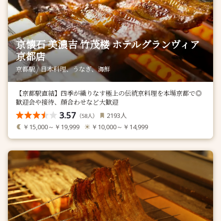
京懐石 美濃吉 竹茂楼 ホテルグランヴィア
京都店
京都駅 / 日本料理、うなぎ、海鮮
【京都駅直結】四季が織りなす極上の伝統京料理を本場京都で◎
歓迎会や接待、顔合わせなど大歓迎
3.57
人
2193
（
人）
58
￥15,000～￥19,999
￥10,000～￥14,999