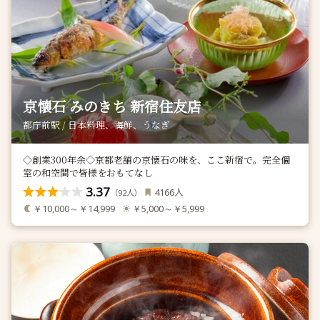
京懐石 みのきち 新宿住友店
都庁前駅 / 日本料理、海鮮、うなぎ
◇創業300年余◇京都老舗の京懐石の味を、ここ新宿で。完全個
室の和空間で皆様をおもてなし
3.37
人
4166
（
人）
92
￥10,000～￥14,999
￥5,000～￥5,999