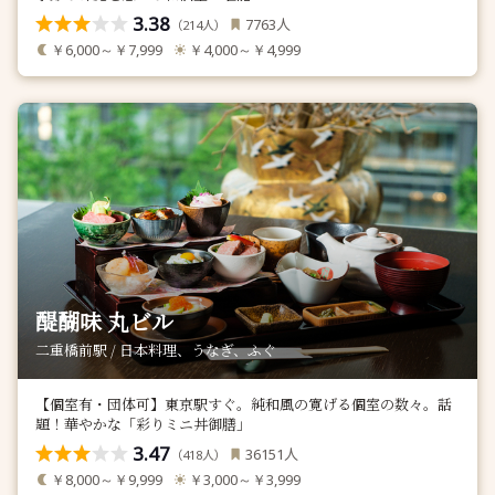
3.38
人
7763
（
人）
214
￥6,000～￥7,999
￥4,000～￥4,999
醍醐味 丸ビル
二重橋前駅 / 日本料理、うなぎ、ふぐ
【個室有・団体可】東京駅すぐ。純和風の寛げる個室の数々。話
題！華やかな「彩りミニ丼御膳」
3.47
人
36151
（
人）
418
￥8,000～￥9,999
￥3,000～￥3,999