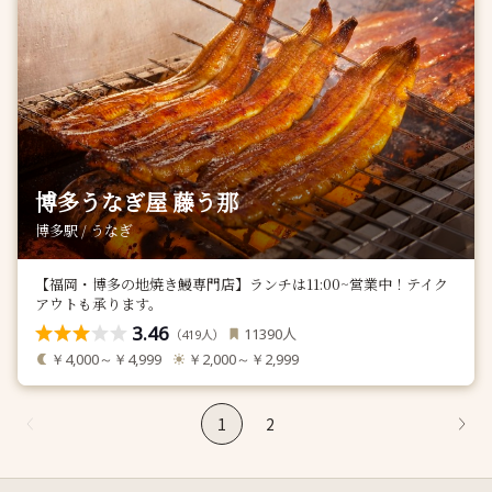
博多うなぎ屋 藤う那
博多駅 / うなぎ
【福岡・博多の地焼き鰻専門店】ランチは11:00~営業中！テイク
アウトも承ります。
3.46
人
11390
（
人）
419
￥4,000～￥4,999
￥2,000～￥2,999
1
2