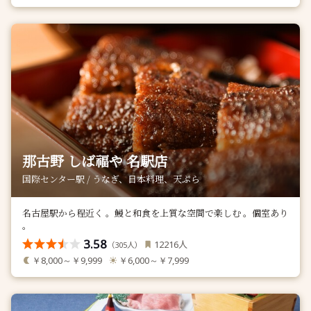
那古野 しば福や 名駅店
国際センター駅 / うなぎ、日本料理、天ぷら
名古屋駅から程近く 。鰻と和食を上質な空間で楽しむ 。個室あり
。
3.58
人
12216
（
人）
305
￥8,000～￥9,999
￥6,000～￥7,999