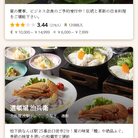
夏の慶事、ビジネス会食のご予約受付中！伝統と革新の日本料理
をご堪能下さい。
3.44
人
13988
（
人）
278
￥10,000～￥14,999
￥6,000～￥7,999
道頓堀 治兵衛
大阪難波駅 / ふぐ、うなぎ、海鮮
地下鉄なんば駅 25番出口徒歩2分！夏の味覚「鱧」や絶品ふぐ、
季節の味覚を憩いの和個室で堪能