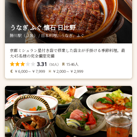
うなぎ ふぐ 懐石 日比野
勝川駅（ＪＲ） / 日本料理、うなぎ、ふぐ
京都ミシュラン星付き店で修業した店主が手掛ける季節料理。最
大45名様の完全個室完備
3.31
人
1546
（
人）
50
￥6,000～￥7,999
￥2,000～￥2,999