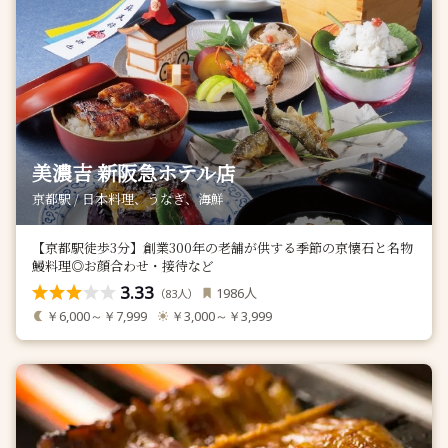
美濃吉 新阪急ホテル店
京都駅 / 日本料理、うなぎ、海鮮
【京都駅徒歩3分】創業300年の老舗が供する季節の京懐石と名物
鰻料理◎お顔合わせ・接待など
3.33
人
1986
（
人）
83
￥6,000～￥7,999
￥3,000～￥3,999