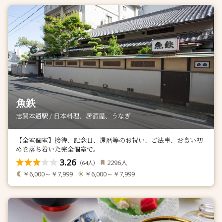
魚鉄
志賀本通駅 / 日本料理、居酒屋、うなぎ
【全室個室】接待、記念日、還暦等のお祝い、ご法事、お食い初
めを落ち着いた完全個室で。
3.26
人
2296
（
人）
64
￥6,000～￥7,999
￥6,000～￥7,999