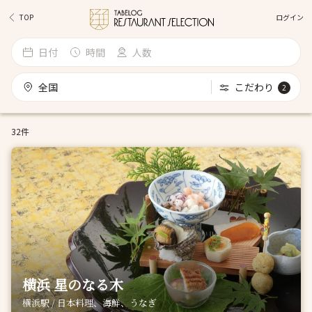
ログイン
TOP
日付
時間
人数
全国
こだわり
2
32件
横浜 星のなる木
横浜駅 / 日本料理、海鮮、うなぎ