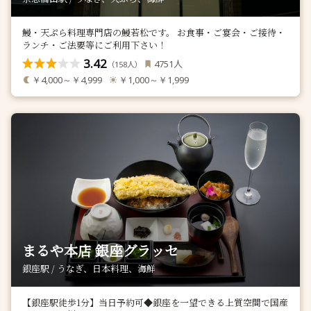
鰻・天ぷら料理専門店の鰻若松です。 お食事・ご宴会・ご接待・
ランチ・ご法要等にご利用下さい！
3.42
人
4751
（
人）
158
￥4,000～￥4,999
￥1,000～￥1,999
まるや本店 銀座グラッセ
銀座駅 / うなぎ、日本料理、海鮮
【銀座駅徒歩1分】当日予約可◆銀座を一望できる上質空間で国産