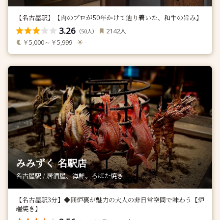
【名古屋駅】【肉のプロが50年かけて辿り着いた、和牛の旨み】
3.26
人
2142
（
人）
50
￥5,000～￥5,999
-
みみずく 名駅店
名古屋駅 / 居酒屋、海鮮、ろばた焼き
【名古屋駅3分】◆囲炉裏が魅力の大人の非日常空間で味わう【炉
端焼き】