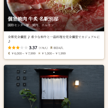
個室焼肉 牛炙 名駅別邸
国際センター駅 / 焼肉、ホルモン
全席完全個室 ♪ 希少な和牛と一品料理を完全個室でカジュアルに
♪
3.37
人
8034
（
人）
178
￥6,000～￥7,999
￥1,000～￥1,999