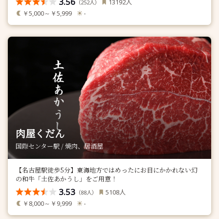
3.56
人
13192
（
人）
252
￥5,000～￥5,999
-
肉屋くだん
国際センター駅 / 焼肉、居酒屋
【名古屋駅徒歩5分】東海地方ではめったにお目にかかれない幻
の和牛「土佐あかうし」をご用意！
3.53
人
5108
（
人）
88
￥8,000～￥9,999
-