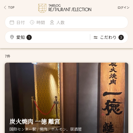
ログイン
TOP
日付
時間
人数
愛知
こだわり
1
3
7件
炭火焼肉 一徳 離宮
国際センター駅 / 焼肉、ホルモン、居酒屋