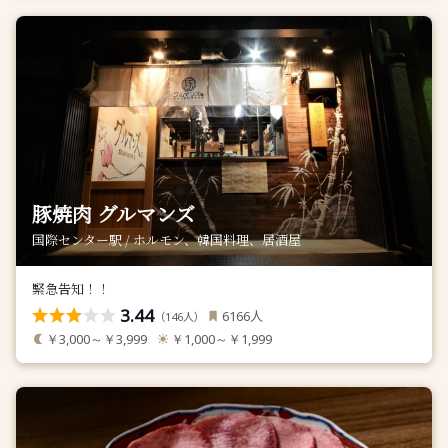
豚焼肉 グルマンズ
国際センター駅 / ホルモン、韓国料理、居酒屋
緊急告知！！
3.44
人
6166
（
人）
146
￥3,000～￥3,999
￥1,000～￥1,999