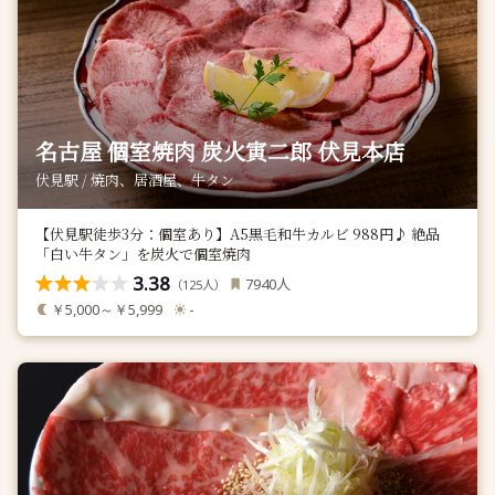
名古屋 個室焼肉 炭火寅二郎 伏見本店
伏見駅 / 焼肉、居酒屋、牛タン
【伏見駅徒歩3分：個室あり】A5黒毛和牛カルビ 988円♪ 絶品
「白い牛タン」を炭火で個室焼肉
3.38
人
7940
（
人）
125
￥5,000～￥5,999
-