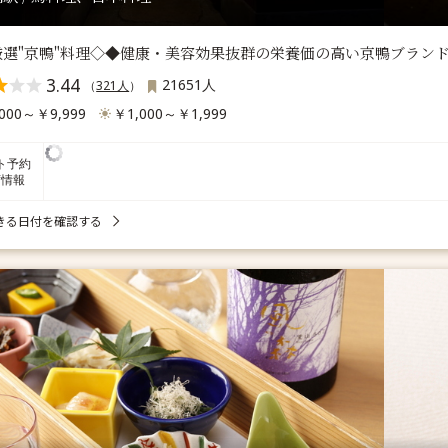
厳選"京鴨"料理◇◆健康・美容効果抜群の栄養価の高い京鴨ブランド
3.44
21651人
（
321人
）
000～￥9,999
￥1,000～￥1,999
ト予約
席情報
きる日付を確認する