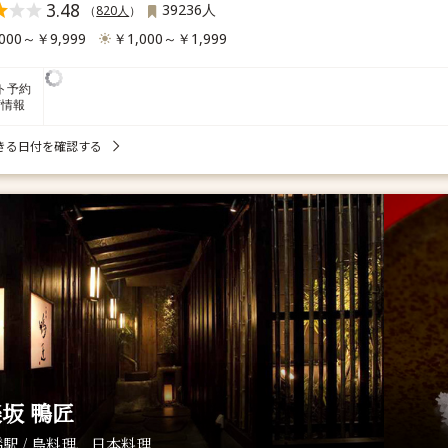
3.48
39236人
（
820人
）
000～￥9,999
￥1,000～￥1,999
ト予約
席情報
きる日付を確認する
坂 鴨匠
駅 / 鳥料理、日本料理