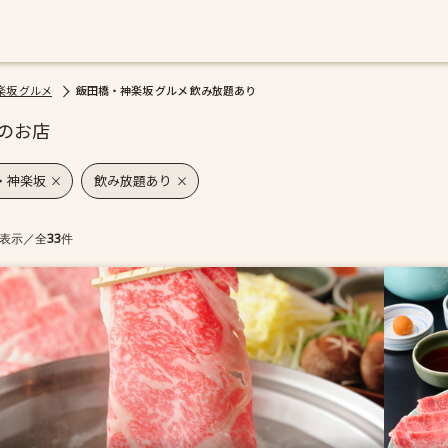
楽坂 グルメ
飯田橋・神楽坂 グルメ 飲み放題あり
のお店
・神楽坂
飲み放題あり
表示
／
全
33
件