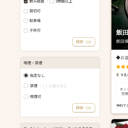
飲み放題
3時間以上
貸切可
駐車場
子供可
飯田
飯田橋
検索
（
）
33
◆お
喫煙・禁煙
￥8,
指定なし
禁煙
分煙を含む
ネッ
空
喫煙可
予約で
検索
（
）
33