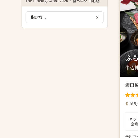
The Tabelog Award 2026 ・食べログ 百名店
指定なし
ふ
牛込神
飯田
￥8,
ネッ
空
予約で