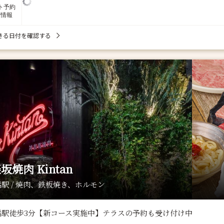
ト予約
席情報
きる日付を確認する
坂焼肉 Kintan
駅 / 焼肉、鉄板焼き、ホルモン
橋駅徒歩3分【新コース実施中】テラスの予約も受け付け中