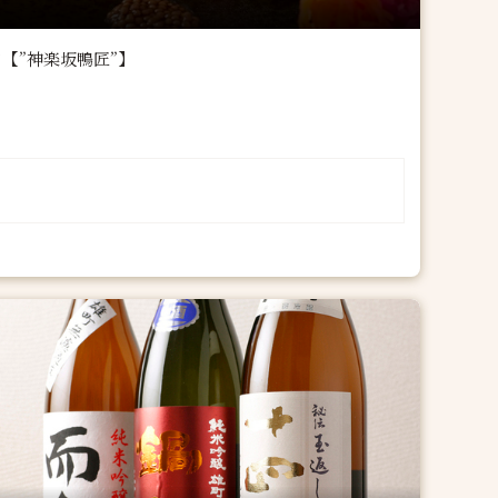
【”神楽坂鴨匠”】