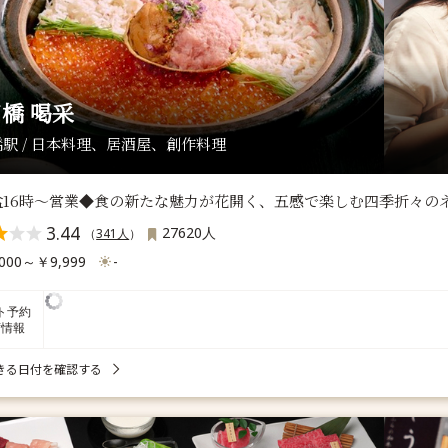
橋 喝采
駅 / 日本料理、居酒屋、創作料理
盆16時〜営業◆食の新たな魅力が花開く、五感で楽しむ四季折々の
3.44
27620人
（
341人
）
000～￥9,999
-
ト予約
席情報
きる日付を確認する