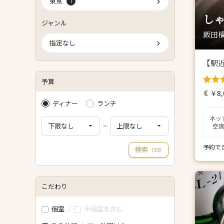
東京
1
しゃ
ジャンル
飯田橋
指定なし
【駅
予算
￥8,
ディナー
ランチ
ネッ
~
空
予約で
検索
（
）
33
こだわり
個室
半個室を含む