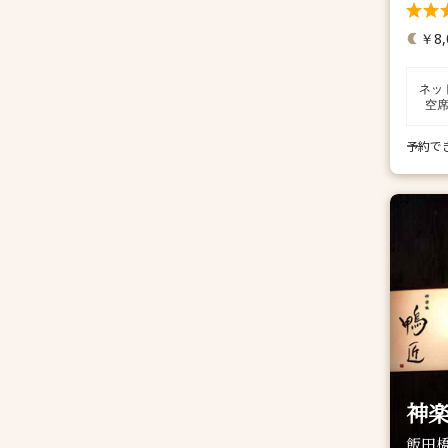
￥8,
ネッ
空
予約で
神楽
飯田橋