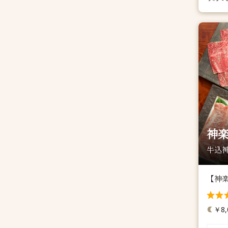
神楽
牛込神
【神
￥8,