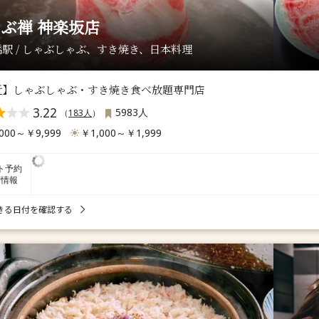
ぶ禅 神楽坂店
駅 / しゃぶしゃぶ、すき焼き、日本料理
近】しゃぶしゃぶ・すき焼き食べ放題専門店
3.22
5983人
（
183人
）
000～￥9,999
￥1,000～￥1,999
ト予約
席情報
きる日付を確認する