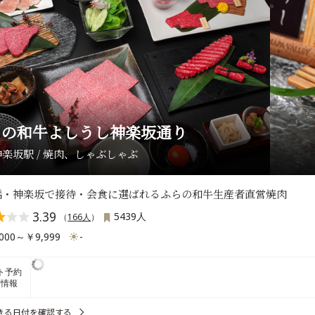
らの和牛よしうし神楽坂通り
楽坂駅 / 焼肉、しゃぶしゃぶ
橋・神楽坂で接待・会食に選ばれるふらの和牛生産者直営焼肉
3.39
5439人
（
166人
）
000～￥9,999
-
ト予約
席情報
きる日付を確認する