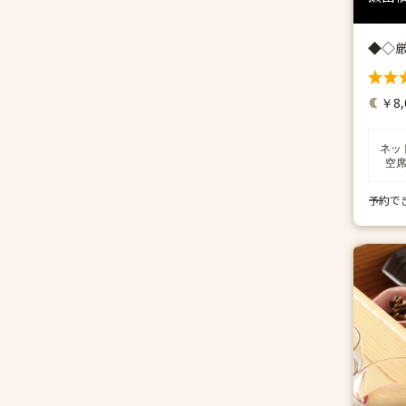
◆◇
￥8,
ネッ
空
予約で