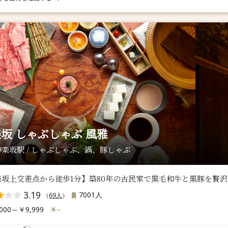
坂 しゃぶしゃぶ 風雅
楽坂駅 / しゃぶしゃぶ、鍋、豚しゃぶ
楽坂上交差点から徒歩1分】築80年の古民家で黒毛和牛と黒豚を贅沢
3.19
7001人
（
69人
）
000～￥9,999
-