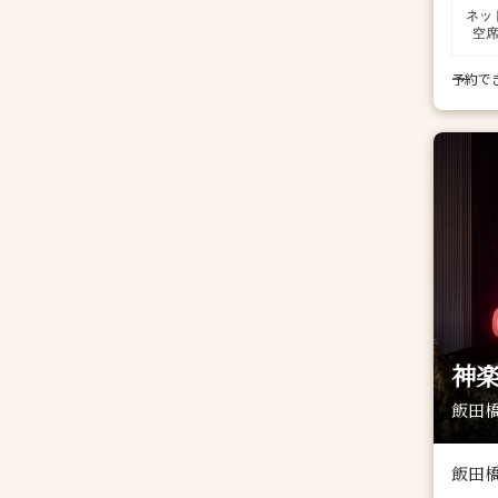
ネッ
空
予約で
神楽
飯田橋
飯田