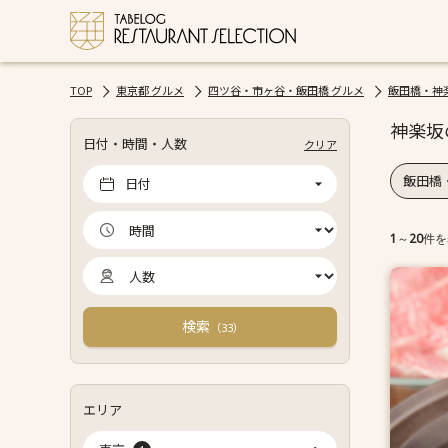
TOP
東京都 グルメ
四ツ谷・市ヶ谷・飯田橋 グルメ
飯田橋・神
神楽坂
日付・時間・人数
クリア
飯田橋
日付
1
～
20
件を
検索
（
）
33
エリア