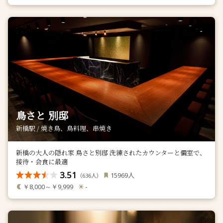
鳥さと 別邸
新橋駅 / 焼き鳥、鳥料理、串焼き
新橋の大人の隠れ家 鳥さと別邸 洗練されたカウンターと個室で、
接待・会食に最適
3.51
人
15969
（
人）
636
￥8,000～￥9,999
-