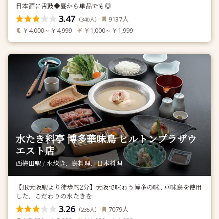
日本酒に舌鼓◆昼から単品でも◎
3.47
人
9137
（
人）
340
￥4,000～￥4,999
￥1,000～￥1,999
水たき料亭 博多華味鳥 ヒルトンプラザウ
エスト店
西梅田駅 / 水炊き、鳥料理、日本料理
【JR大阪駅より徒歩約2分】大阪で味わう博多の味...華味鳥を使用
した、こだわりの水たきを
3.26
人
7079
（
人）
235