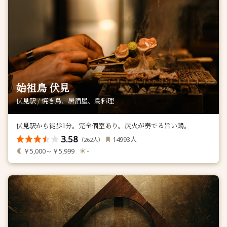
始祖鳥 伏見
伏見駅 / 焼き鳥、居酒屋、鳥料理
伏見駅から徒歩1分。完全個室あり。炭火が奏でる旨い鶏。
3.58
人
14993
（
人）
262
￥5,000～￥5,999
-