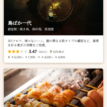
鳥ばか一代
銀座駅 / 焼き鳥、鳥料理、居酒屋
全3フロア、様々なシーン。趣の異なる数タイプの個室など、宴席
を彩る寛ぎの空間をご用意。
3.47
人
62546
（
人）
692
￥6,000～￥7,999
￥4,000～￥4,999