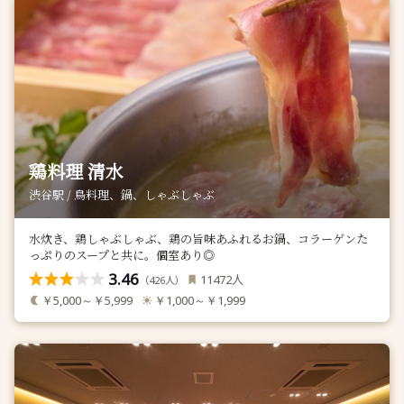
鶏料理 清水
渋谷駅 / 鳥料理、鍋、しゃぶしゃぶ
水炊き、鶏しゃぶしゃぶ、鶏の旨味あふれるお鍋、コラーゲンた
っぷりのスープと共に。個室あり◎
3.46
人
11472
（
人）
426
￥5,000～￥5,999
￥1,000～￥1,999