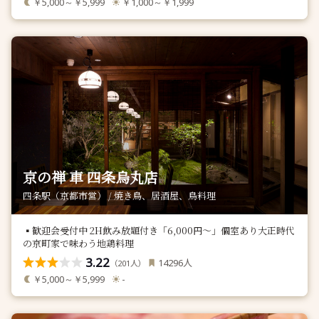
￥5,000～￥5,999
￥1,000～￥1,999
京の禅 車 四条烏丸店
四条駅（京都市営） / 焼き鳥、居酒屋、鳥料理
▪️歓迎会受付中 2H飲み放題付き「6,000円〜」個室あり大正時代
の京町家で味わう地鶏料理
3.22
人
14296
（
人）
201
￥5,000～￥5,999
-