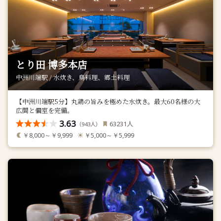
とり田 博多本店
中洲川端駅 / 水炊き、鳥料理、郷土料理
【中洲川端駅5分】丸鶏の旨みを極めた水炊き。最大60名様の大
広間と個室を完備。
3.63
人
63231
（
人）
943
￥8,000～￥9,999
￥5,000～￥5,999