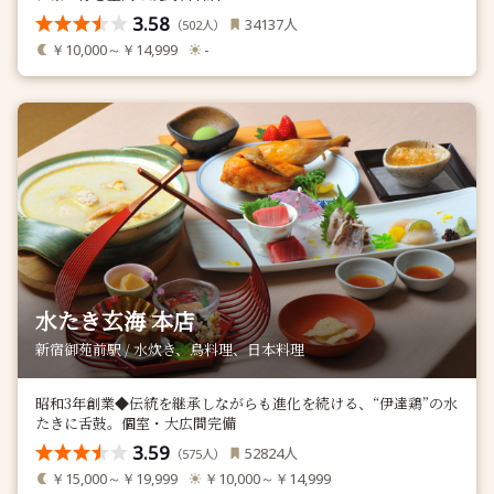
3.58
人
34137
（
人）
502
￥10,000～￥14,999
-
水たき玄海 本店
新宿御苑前駅 / 水炊き、鳥料理、日本料理
昭和3年創業◆伝統を継承しながらも進化を続ける、“伊達鶏”の水
たきに舌鼓。個室・大広間完備
3.59
人
52824
（
人）
575
￥15,000～￥19,999
￥10,000～￥14,999