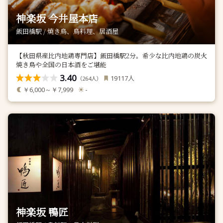
神楽坂 今井屋本店
飯田橋駅 / 焼き鳥、鳥料理、居酒屋
【秋田県産比内地鶏専門店】飯田橋駅2分。希少な比内地鶏の炭火
焼き鳥や全国の日本酒をご堪能
3.40
人
19117
（
人）
264
￥6,000～￥7,999
-
神楽坂 鴨匠