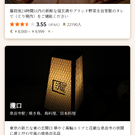
屠殺後24時間以内の新鮮な信玄鶏やブランド野菜を自家製のタレ
で（とり焼肉）をご堪能ください
3.55
人
22190
（
人）
474
￥8,000～￥9,999
-
瀧口
泉岳寺駅 / 焼き鳥、鳥料理、日本料理
東京の新たな東の玄関口 華やぐ高輪エリアと荘厳な泉岳寺の狭間
に凛と佇む至高の焼鳥百名店