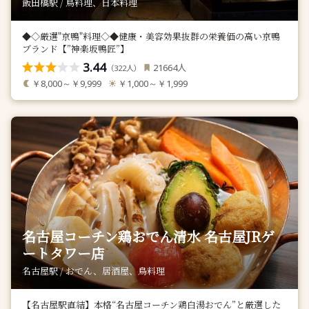
飯田橋駅 / 鳥料理、日本料理
◆◇厳選"京鴨"料理◇◆健康・美容効果抜群の栄養価の高い京鴨
ブランド【”神楽坂鴨匠”】
3.44
人
21664
（
人）
322
￥8,000～￥9,999
￥1,000～￥1,999
名古屋コーチン鶏おでん清水 名古屋JRゲ
ートタワー店
名古屋駅 / おでん、居酒屋、鳥料理
【名古屋駅直結】本格“名古屋コーチン鶏白湯おでん”と厳選した