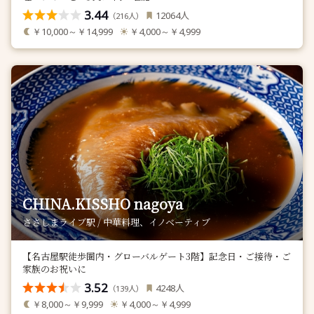
3.44
人
12064
（
人）
216
￥10,000～￥14,999
￥4,000～￥4,999
CHINA.KISSHO nagoya
ささしまライブ駅 / 中華料理、イノベーティブ
【名古屋駅徒歩圏内・グローバルゲート3階】記念日・ご接待・ご
家族のお祝いに
3.52
人
4248
（
人）
139
￥8,000～￥9,999
￥4,000～￥4,999