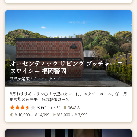
オーセンティック リビング ブッチャー エ
ヌワイシー 福岡警固
薬院大通駅 / イノベーティブ
8月おすすめプラン①「待望のカレー付」エナジーコース、②「月
形牧場の糸島牛」熟成薪焼コース
3.61
人
9643
（
人）
165
￥10,000～￥14,999
￥3,000～￥3,999