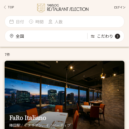
ログイン
TOP
日付
時間
人数
全国
こだわり
3
7件
FaRo Italiano
梅田駅 / イタリアン、イノベーティブ