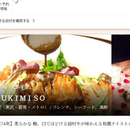
ト予約
席情報
きる日付を確認する
ＳＵＫＩＭＩＳＯ
（東武・都営・メトロ） / フレンチ、シーフード、海鮮
業74年】柔らかな 鮑、口でほどける田村牛が味わえる和風テイス