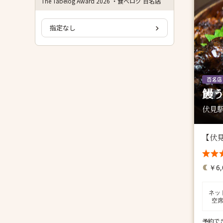
The Tabelog Award 2026 ・食べログ 百名店
指定なし
鰻う
伏見駅
【伏
￥6,
ネッ
空
予約で