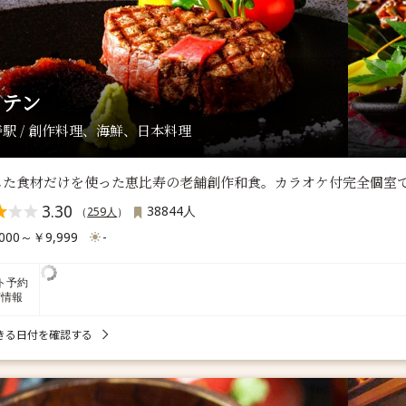
ウテン
駅 / 創作料理、海鮮、日本料理
した食材だけを使った恵比寿の老舗創作和食。カラオケ付完全個室
3.30
38844人
（
259人
）
000～￥9,999
-
ト予約
席情報
きる日付を確認する