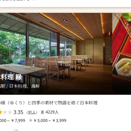
料理 縁
駅 / 日本料理、海鮮
の縁（ゆくり）と四季の素材で物語を紡ぐ日本料理
3.35
4229人
（
91人
）
000～￥7,999
￥3,000～￥3,999