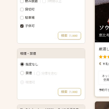
飲み放題
3時間以上
貸切可
駐車場
子供可
ソ
恵比寿
検索
（
）
1,000
厳選
喫煙・禁煙
￥8,
指定なし
禁煙
分煙を含む
ネッ
空
喫煙可
予約で
検索
（
）
1,000