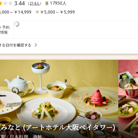
3.44
17950人
（
214人
）
,000～￥14,999
￥5,000～￥5,999
ト予約
席情報
きる日付を確認する
みなと (アートホテル大阪ベイタワー)
駅 / 日本料理、海鮮