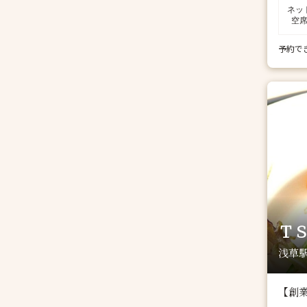
ネッ
空
予約で
Ｔ
浅草駅
【創