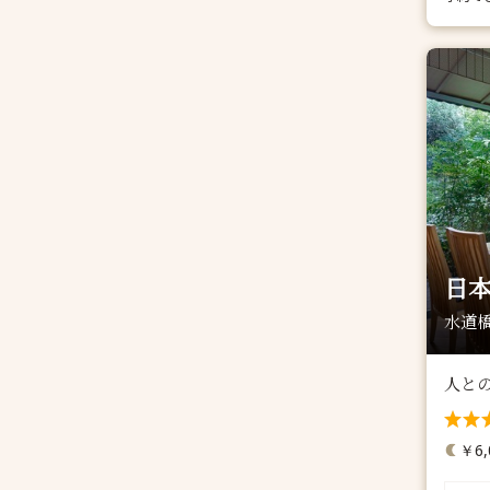
日本
水道橋
人と
￥6,