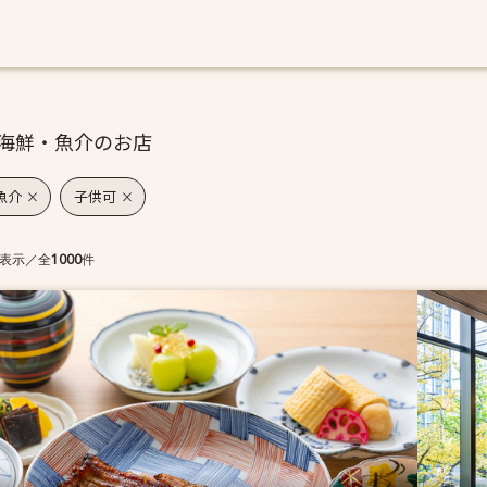
海鮮・魚介のお店
魚介
子供可
表示
／
全
1000
件