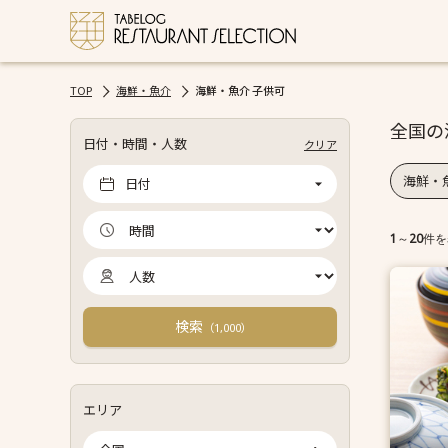
TOP
海鮮・魚介
海鮮・魚介 子供可
全国の
日付・時間・人数
クリア
海鮮・
日付
1
～
20
件を
検索
（
）
1,000
エリア