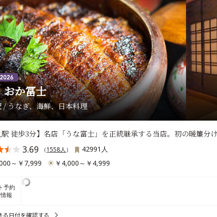
 おか冨士
 / うなぎ、海鮮、日本料理
見駅 徒歩3分】名店「うな富士」を正統継承する当店。初の暖簾分
3.69
42991人
（
1558人
）
000～￥7,999
￥4,000～￥4,999
ト予約
席情報
きる日付を確認する