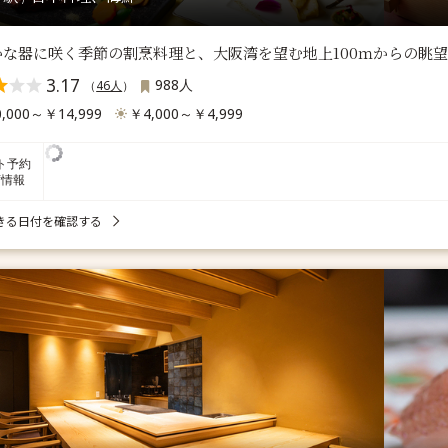
かな器に咲く季節の割烹料理と、大阪湾を望む地上100ｍからの眺
3.17
988人
（
46人
）
,000～￥14,999
￥4,000～￥4,999
ト予約
席情報
きる日付を確認する