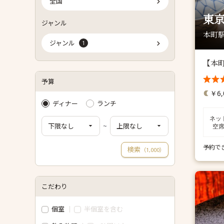
全国
東京
ジャンル
本町駅
ジャンル
1
【本
予算
￥6,
ディナー
ランチ
ネッ
~
空
予約で
検索
（
）
1,000
こだわり
個室
半個室を含む