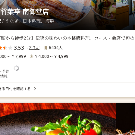
竹葉亭 南御堂店
 / うなぎ、日本料理、海鮮
町駅から徒歩2分】伝統の味わいの本格鰻料理。コース・会席で旬の
3.53
6404人
（
217人
）
000～￥7,999
￥4,000～￥4,999
ト予約
席情報
きる日付を確認する