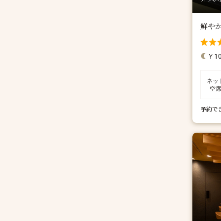
鮮や
￥10
ネッ
空
予約で