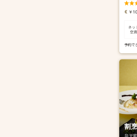
￥10
ネッ
空
予約で
割烹
弁天町