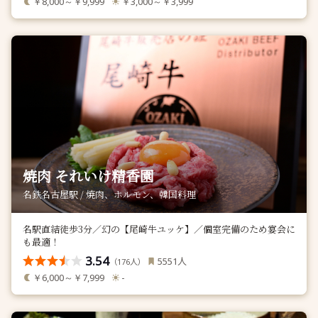
￥8,000～￥9,999
￥3,000～￥3,999
焼肉 それいけ精香園
名鉄名古屋駅 / 焼肉、ホルモン、韓国料理
名駅直結徒歩3分／幻の【尾崎牛ユッケ】／個室完備のため宴会に
も最適！
3.54
人
5551
（
人）
176
￥6,000～￥7,999
-