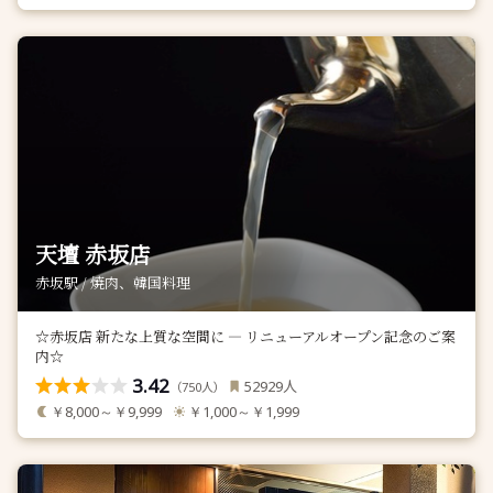
天壇 赤坂店
赤坂駅 / 焼肉、韓国料理
☆赤坂店 新たな上質な空間に ― リニューアルオープン記念のご案
内☆
3.42
人
52929
（
人）
750
￥8,000～￥9,999
￥1,000～￥1,999