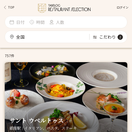
ログイン
TOP
日付
時間
人数
全国
こだわり
2
757件
サント ウベルトゥス
銀座駅 / イタリアン、パスタ、ステーキ