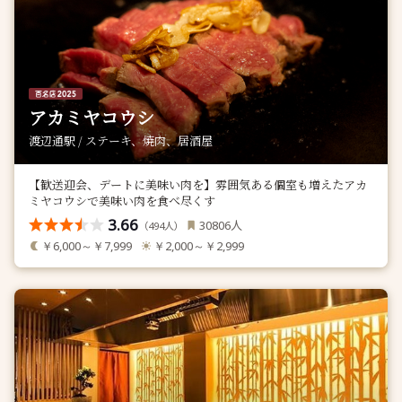
アカミヤコウシ
渡辺通駅 / ステーキ、焼肉、居酒屋
【歓送迎会、デートに美味い肉を】雰囲気ある個室も増えたアカ
ミヤコウシで美味い肉を食べ尽くす
3.66
人
30806
（
人）
494
￥6,000～￥7,999
￥2,000～￥2,999