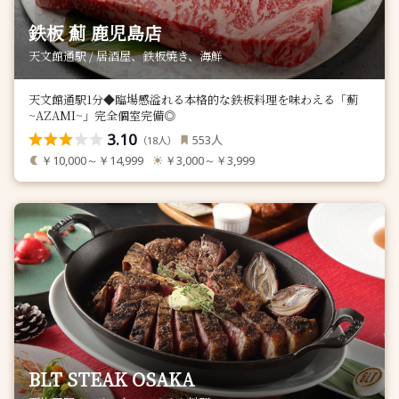
鉄板 薊 鹿児島店
天文館通駅 / 居酒屋、鉄板焼き、海鮮
天文館通駅1分◆臨場感溢れる本格的な鉄板料理を味わえる「薊
~AZAMI~」完全個室完備◎
3.10
人
553
（
人）
18
￥10,000～￥14,999
￥3,000～￥3,999
BLT STEAK OSAKA