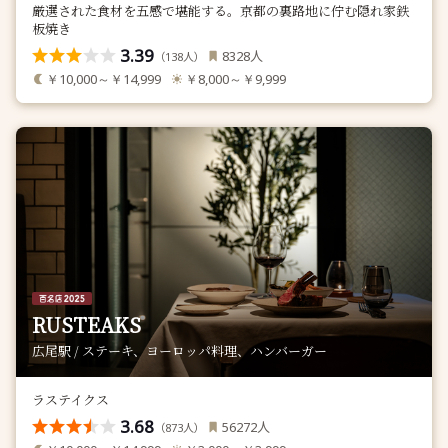
厳選された食材を五感で堪能する。京都の裏路地に佇む隠れ家鉄
板焼き
3.39
人
8328
（
人）
138
￥10,000～￥14,999
￥8,000～￥9,999
RUSTEAKS
広尾駅 / ステーキ、ヨーロッパ料理、ハンバーガー
ラステイクス
3.68
人
56272
（
人）
873