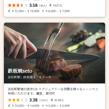
3.58
人
1627
（
人）
46
￥15,000～￥19,999
￥6,000～￥7,999
鉄板焼seto
浜松町駅 / 鉄板焼き、ステーキ
浜松町駅南口徒歩1分 ラグジュアリーな空間を様々なシーンでご
利用いただけます。個室、貸切可
3.38
人
4128
（
人）
120
￥10,000～￥14,999
￥3,000～￥3,999