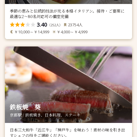
季節の恵みと伝統的技法が光る本格イタリアン。接待・ご宴席に
最適な2～80名対応可の個室完備
3.40
人
23754
（
人）
252
￥10,000～￥14,999
￥4,000～￥4,999
鉄板焼 葵
京都駅 / 鉄板焼き、日本料理、ステーキ
日本三大和牛「近江牛」「神戸牛」を味わう！素材の味を引き出
すシェフの技をご堪能ください。