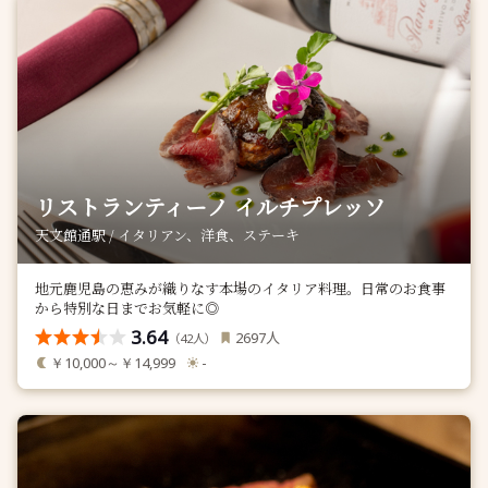
リストランティーノ イルチプレッソ
天文館通駅 / イタリアン、洋食、ステーキ
地元鹿児島の恵みが織りなす本場のイタリア料理。日常のお食事
から特別な日までお気軽に◎
3.64
人
2697
（
人）
42
￥10,000～￥14,999
-