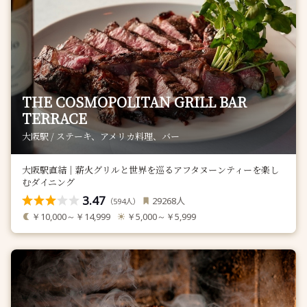
THE COSMOPOLITAN GRILL BAR
TERRACE
大阪駅 / ステーキ、アメリカ料理、バー
大阪駅直結｜薪火グリルと世界を巡るアフタヌーンティーを楽し
むダイニング
3.47
人
29268
（
人）
594
￥10,000～￥14,999
￥5,000～￥5,999