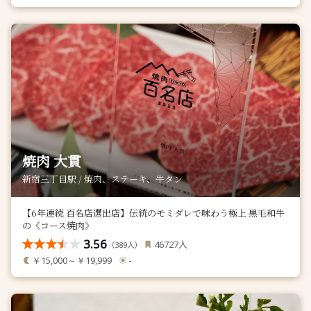
焼肉 大貫
新宿三丁目駅 / 焼肉、ステーキ、牛タン
【6年連続 百名店選出店】伝統のモミダレで味わう極上 黒毛和牛
の《コース焼肉》
3.56
人
46727
（
人）
389
￥15,000～￥19,999
-