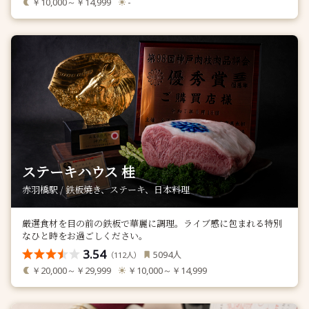
￥10,000～￥14,999
-
ステーキハウス 桂
赤羽橋駅 / 鉄板焼き、ステーキ、日本料理
厳選食材を目の前の鉄板で華麗に調理。ライブ感に包まれる特別
なひと時をお過ごしください。
3.54
人
5094
（
人）
112
￥20,000～￥29,999
￥10,000～￥14,999