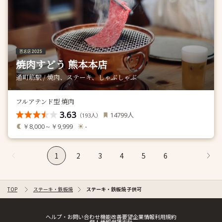
焼肉すどう 熊本本店
通町筋駅 / 焼肉、ステーキ、しゃぶしゃぶ
フルアテンド型 焼肉
3.63
人
14799
（
人）
193
￥8,000～￥9,999
-
1
2
3
4
5
6
TOP
ステーキ・鉄板焼
ステーキ・鉄板焼 子供可
ヘルプ・お問い合わせ
機能改善要望
企業情報
利用規約