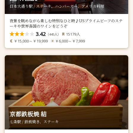
日本大通り駅 / ステーキ、ハンバーガー、アメリカ料理
夜景を眺めながら楽しむ特別なひと時♪USプライムビーフのステ
ーキや世界各国のワインをどうぞ
3.42
人
15179
（
人）
445
￥15,000～￥19,999
￥6,000～￥7,999
京都鉄板焼 結
七条駅 / 鉄板焼き、ステーキ