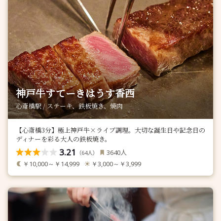
神戸牛すてーきはうす香西
心斎橋駅 / ステーキ、鉄板焼き、焼肉
【心斎橋3分】極上神戸牛×ライブ調理。大切な誕生日や記念日の
ディナーを彩る大人の鉄板焼き。
3.21
人
3640
（
人）
64
￥10,000～￥14,999
￥3,000～￥3,999