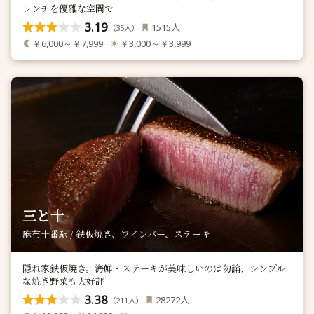
レンチを優雅な空間で
3.19
人
1515
（
人）
35
￥6,000～￥7,999
￥3,000～￥3,999
三と十
麻布十番駅 / 鉄板焼き、ワインバー、ステーキ
隠れ家鉄板焼き。海鮮・ステーキが美味しいのは勿論、シンプル
な焼き野菜も大好評
3.38
人
28272
（
人）
211