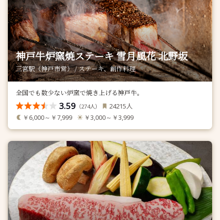
神戸牛炉窯焼ステーキ 雪月風花 北野坂
三宮駅（神戸市営） / ステーキ、創作料理
全国でも数少ない炉窯で焼き上げる神戸牛。
3.59
人
24215
（
人）
274
￥6,000～￥7,999
￥3,000～￥3,999