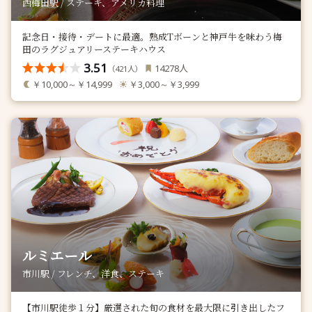
西梅田駅 / ステーキ、アメリカ料理
記念日・接待・デートに最適。熟成Tボーンと神戸牛を味わう梅
田のラグジュアリーステーキハウス
3.51
人
14278
（
人）
421
￥10,000～￥14,999
￥3,000～￥3,999
ルミエール
市川駅 / フレンチ、洋食、ステーキ
【市川駅徒歩１分】厳選された旬の食材を最大限に引き出したフ