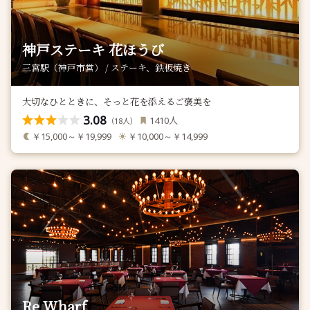
神戸ステーキ 花ほうび
三宮駅（神戸市営） / ステーキ、鉄板焼き
大切なひとときに、そっと花を添えるご褒美を
3.08
人
1410
（
人）
18
￥15,000～￥19,999
￥10,000～￥14,999
Re Wharf