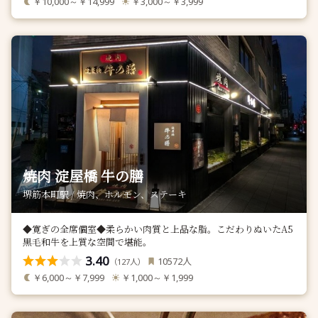
￥10,000～￥14,999
￥3,000～￥3,999
焼肉 淀屋橋 牛の膳
堺筋本町駅 / 焼肉、ホルモン、ステーキ
◆寛ぎの全席個室◆柔らかい肉質と上品な脂。こだわりぬいたA5
黒毛和牛を上質な空間で堪能。
3.40
人
10572
（
人）
127
￥6,000～￥7,999
￥1,000～￥1,999