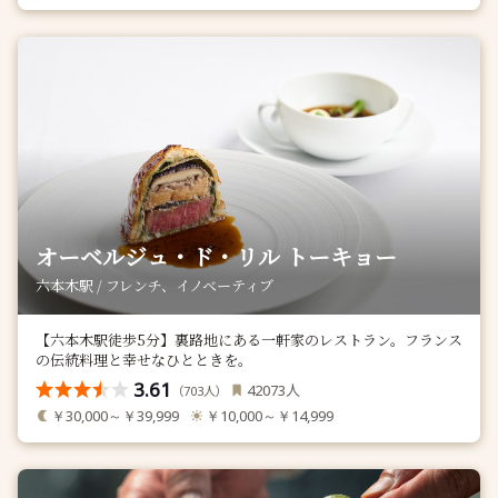
オーベルジュ・ド・リル トーキョー
六本木駅 / フレンチ、イノベーティブ
【六本木駅徒歩5分】裏路地にある一軒家のレストラン。フランス
の伝統料理と幸せなひとときを。
3.61
人
42073
（
人）
703
￥30,000～￥39,999
￥10,000～￥14,999