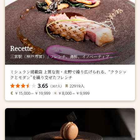
Recette
三宮駅（神戸市営） / フレンチ、海鮮、イノベーティブ
ミシュラン掲載店 上質な街・北野で繰り広げられる、“クラシッ
クとモダン”を織り交ぜたフレンチ
3.65
人
22919
（
人）
307
￥15,000～￥19,999
￥8,000～￥9,999