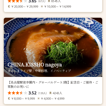
3.65
人
6545
（
人）
67
￥20,000～￥29,999
￥10,000～￥14,999
CHINA.KISSHO nagoya
ささしまライブ駅 / 中華料理、イノベーティブ
【名古屋駅徒歩圏内・グローバルゲート3階】記念日・ご接待・ご
家族のお祝いに
3.52
人
4243
（
人）
139
￥8,000～￥9,999
￥4,000～￥4,999