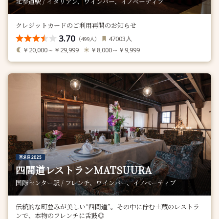
北参道駅 / イタリアン、ワインバー、イノベーティブ
クレジットカードのご利用再開のお知らせ
3.70
人
47003
（
人）
499
￥20,000～￥29,999
￥8,000～￥9,999
四間道レストランMATSUURA
国際センター駅 / フレンチ、ワインバー、イノベーティブ
伝統的な町並みが美しい“四間道”。その中に佇む土蔵のレストラ
ンで、本物のフレンチに舌鼓◎