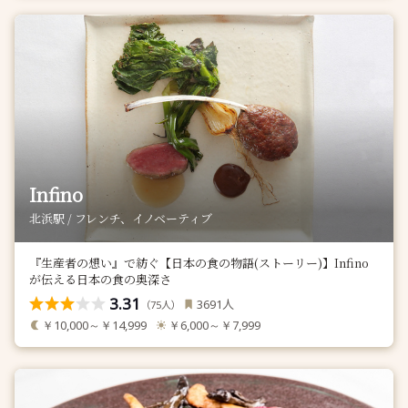
Infino
北浜駅 / フレンチ、イノベーティブ
『生産者の想い』で紡ぐ【日本の食の物語(ストーリー)】Infino
が伝える日本の食の奥深さ
3.31
人
3691
（
人）
75
￥10,000～￥14,999
￥6,000～￥7,999