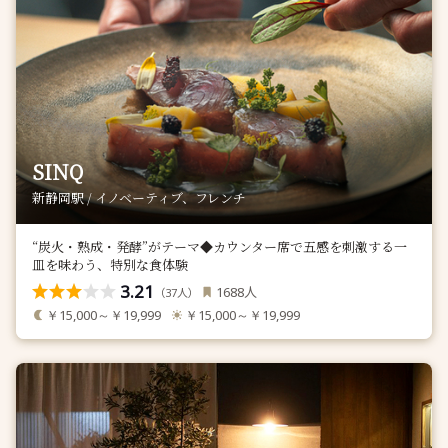
SINQ
新静岡駅 / イノベーティブ、フレンチ
“炭火・熟成・発酵”がテーマ◆カウンター席で五感を刺激する一
皿を味わう、特別な食体験
3.21
人
1688
（
人）
37
￥15,000～￥19,999
￥15,000～￥19,999