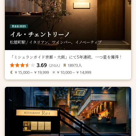
イル・チェントリーノ
松屋町駅 / イタリアン、ワインバー、イノベーティブ
「ミシュランガイド京都・大阪」にて5年連続、一つ星を獲得！
3.69
人
18973
（
人）
210
￥15,000～￥19,999
￥10,000～￥14,999