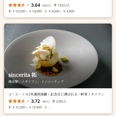
3.64
人
19332
（
人）
260
￥10,000～￥14,999
￥4,000～￥4,999
sincerita 拓
高岳駅 / イタリアン、イノベーティブ
ゴ・エ・ミヨ2年連続掲載｜記念日に選ばれる一軒家イタリアン
3.72
人
3283
（
人）
46
￥15,000～￥19,999
-