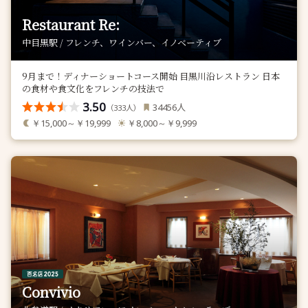
Restaurant Re:
中目黒駅 / フレンチ、ワインバー、イノベーティブ
9月まで！ディナーショートコース開始 目黒川沿レストラン 日本
の食材や食文化をフレンチの技法で
3.50
人
34456
（
人）
333
￥15,000～￥19,999
￥8,000～￥9,999
Convivio