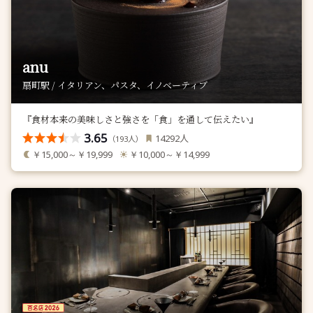
anu
扇町駅 / イタリアン、パスタ、イノベーティブ
『食材本来の美味しさと強さを「食」を通して伝えたい』
3.65
人
14292
（
人）
193
￥15,000～￥19,999
￥10,000～￥14,999