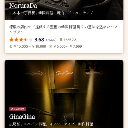
NoruraDa
六本木一丁目駅 / 韓国料理、焼肉、イノベーティブ
漆黒の店内でご提供する至極の韓国料理 驚くの意味を込めた〜ノ
ルラダ〜
3.68
人
16652
（
人）
264
￥15,000～￥19,999
￥6,000～￥7,999
GinaGina
広尾駅 / スペイン料理、イノベーティブ、創作料理