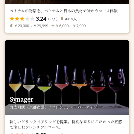
ベトナムの物語を、ベトナムと日本の食材で味わうコース体験
3.24
人
4919
（
人）
57
￥20,000～￥29,999
￥6,000～￥7,999
Synager
丸太町駅（京都市営） / フレンチ、イノベーティブ
新しいドリンクペアリングを提案。特別な香りにこだわった五感
で愉しむフレンチフルコース。