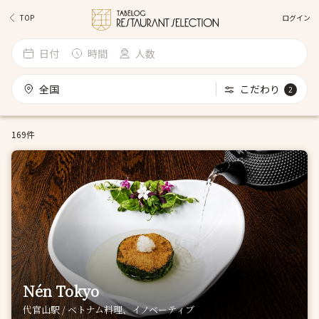
ログイン
TOP
日付
時間
人数
全国
こだわり
2
169件
Nén Tokyo
代官山駅 / ベトナム料理、イノベーティブ