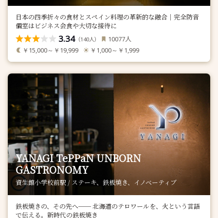
日本の四季折々の食材とスペイン料理の革新的な融合｜完全防音
個室はビジネス会食や大切な接待に
3.34
人
10077
（
人）
140
￥15,000～￥19,999
￥1,000～￥1,999
YANAGI TePPaN UNBORN
GASTRONOMY
資生館小学校前駅 / ステーキ、鉄板焼き、イノベーティブ
鉄板焼きの、その先へ── 北海道のテロワールを、火という言語
で伝える。新時代の鉄板焼き