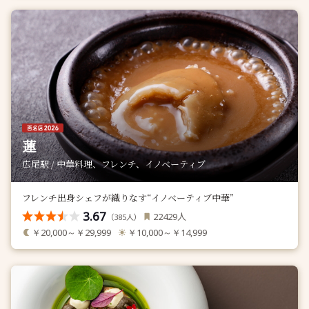
蓮
広尾駅 / 中華料理、フレンチ、イノベーティブ
フレンチ出身シェフが織りなす“イノベーティブ中華”
3.67
人
22429
（
人）
385
￥20,000～￥29,999
￥10,000～￥14,999