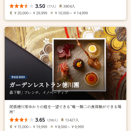
3.50
人
3804
（
人）
77
￥20,000～￥29,999
￥10,000～￥14,999
ガーデンレストラン徳川園
森下駅 / フレンチ、イノベーティブ
尾張徳川家ゆかりの庭を一望できる“唯一無二の食体験ができる場
所”
3.65
人
13427
（
人）
298
￥15,000～￥19,999
￥8,000～￥9,999