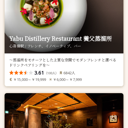
Yabu Distillery Restaurant 養父蒸溜所
心斎橋駅 / フレンチ、イノベーティブ、バー
～蒸溜所をモチーフとした上質な空間でモダンフレンチと選べる
ドリンクペアリングを～
3.61
人
6842
（
人）
100
￥15,000～￥19,999
￥6,000～￥7,999