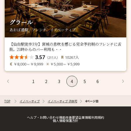
グラール
あおば通駅 / フレンチ、イノベーティブ
【仙台駅徒歩3分】宮城の息吹を感じる完全予約制のフレンチに舌
鼓。21時からのバー利用も・・
3.57
人
10267
（
人）
211
￥8,000～￥9,999
￥5,000～￥5,999
1
2
3
4
5
6
TOP
イノベーティブ
イノベーティブ 子供可
4ページ目
ヘルプ・お問い合わせ
機能改善要望
企業情報
利用規約
個人情報保護方針