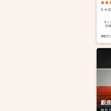
￥20
ネッ
空
予約で
銀座
麻布十