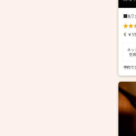
■8/
￥15
ネッ
空
予約で