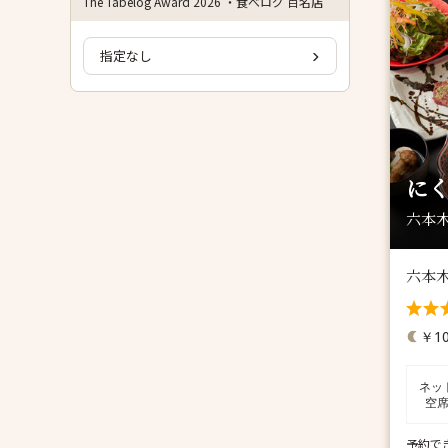
The Tabelog Award 2026 ・食べログ 百名店
指定なし
に
六本木
六本
￥10
ネッ
空
予約で