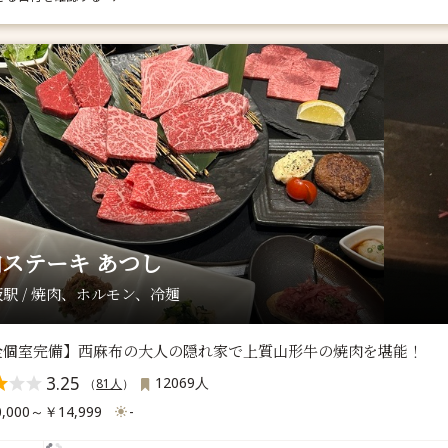
ステーキ あつし
駅 / 焼肉、ホルモン、冷麺
全個室完備】西麻布の大人の隠れ家で上質山形牛の焼肉を堪能！
3.25
12069人
（
81人
）
,000～￥14,999
-