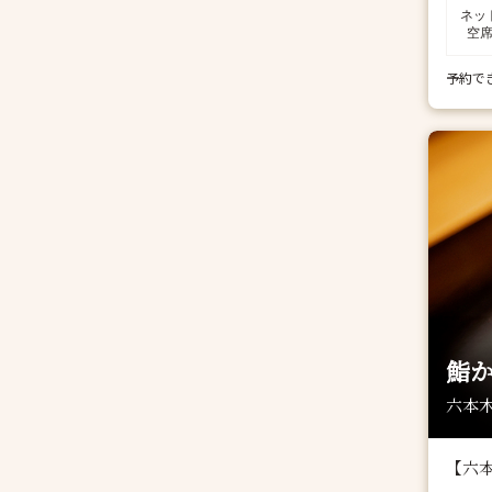
ネッ
空
予約で
鮨
六本木
【六