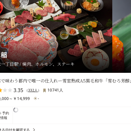
く稲
一丁目駅 / 焼肉、ホルモン、ステーキ
木で味わう都内で唯一の仕入れー雪室熟成A5黒毛和牛「雪むろ芳醇
3.35
10741人
（
332人
）
,000～￥14,999
-
ト予約
席情報
きる日付を確認する