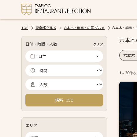
TOP
東京都 グルメ
六本木・麻布・広尾 グルメ
六本木・麻布・広
六本木
日付・時間・人数
クリア
六本木
日付
1
～
20
件を
検索
（
）
253
エリア