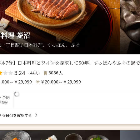
料理 菱沼
一丁目駅 / 日本料理、すっぽん、ふぐ
本木7分】日本料理とワインを探求して50年。すっぽんやふぐの鍋
3.24
3086人
（
44人
）
,000～￥29,999
￥20,000～￥29,999
ト予約
席情報
きる日付を確認する