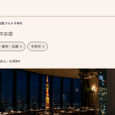
尾 グルメ 子供可
のお店
・麻布・広尾
子供可
表示
／
全
253
件