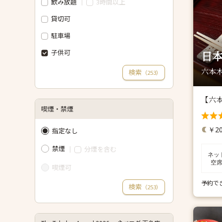
飲み放題
3時間以上
貸切可
駐車場
子供可
日本
六本木
検索
（
）
253
【六
喫煙・禁煙
￥20
指定なし
禁煙
分煙を含む
ネッ
空
喫煙可
予約で
検索
（
）
253