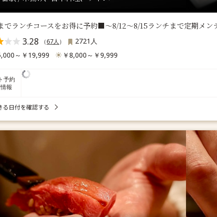
7までランチコースをお得に予約■～8/12～8/15ランチまで定期メ
3.28
2721人
（
67人
）
,000～￥19,999
￥8,000～￥9,999
ト予約
席情報
きる日付を確認する