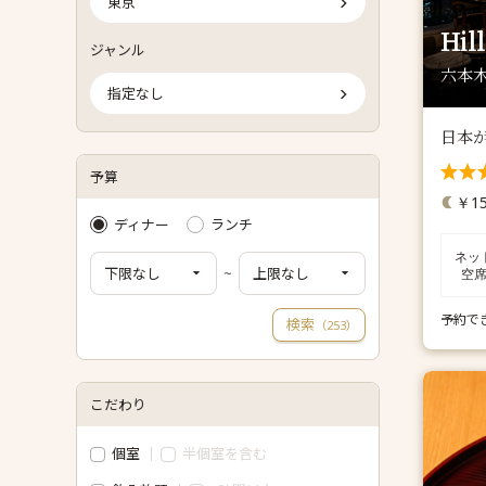
東京
Hil
ジャンル
六本木
指定なし
日本が
予算
￥15
ディナー
ランチ
ネッ
~
空
予約で
検索
（
）
253
こだわり
個室
半個室を含む