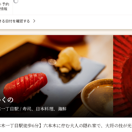
ト予約
席情報
きる日付を確認する
かくの
一丁目駅 / 寿司、日本料理、海鮮
本木一丁目駅徒歩6分】六本木に佇む大人の隠れ家で、大将の技が