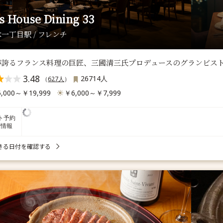
ls House Dining 33
一丁目駅 / フレンチ
誇るフランス料理の巨匠、三國清三氏プロデュースのグランビストロ「D
3.48
26714人
（
627人
）
,000～￥19,999
￥6,000～￥7,999
ト予約
席情報
きる日付を確認する