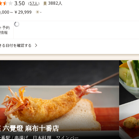
3.50
3882人
（
57人
）
,000～￥29,999
-
ト予約
席情報
きる日付を確認する
 六覺燈 麻布十番店
番駅 / 串揚げ、日本料理、ワインバー