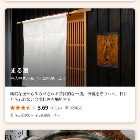
まる富
牛込神楽坂駅 / 日本料理、ふぐ
繊細な技から生みだされる芸術的な一皿。伝統を守りつつ、枠に
とらわれない会席料理を堪能する
3.69
人
8298
（
人）
100
￥30,000～￥39,999
-