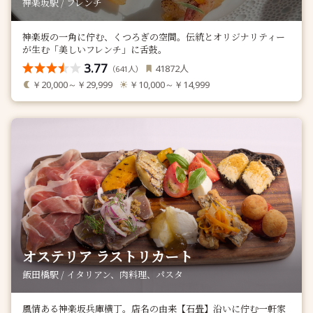
神楽坂駅 / フレンチ
神楽坂の一角に佇む、くつろぎの空間。伝統とオリジナリティー
が生む「美しいフレンチ」に舌鼓。
3.77
人
41872
（
人）
641
￥20,000～￥29,999
￥10,000～￥14,999
オステリア ラストリカート
飯田橋駅 / イタリアン、肉料理、パスタ
風情ある神楽坂兵庫横丁。店名の由来【石畳】沿いに佇む一軒家