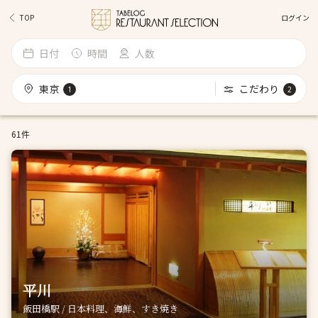
ログイン
TOP
日付
時間
人数
東京
こだわり
1
2
61件
平川
飯田橋駅 / 日本料理、海鮮、すき焼き