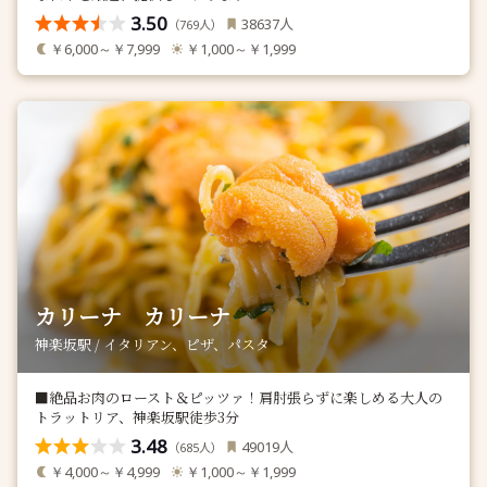
3.50
人
38637
（
人）
769
￥6,000～￥7,999
￥1,000～￥1,999
カリーナ カリーナ
神楽坂駅 / イタリアン、ピザ、パスタ
■絶品お肉のロースト＆ピッツァ！肩肘張らずに楽しめる大人の
トラットリア、神楽坂駅徒歩3分
3.48
人
49019
（
人）
685
￥4,000～￥4,999
￥1,000～￥1,999