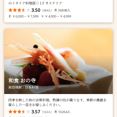
のイタリア料理店◇１F オステリア
3.50
人
36848
（
人）
284
￥6,000～￥7,999
￥4,000～￥4,999
和食 おの寺
飯田橋駅 / 日本料理
四季を映した和の会席料理。熟練の技が織りなす、季節の風趣を
凝らした一皿をお愉しみください。
3.57
人
16264
（
人）
163