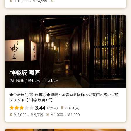
￥10,000～￥14,999
-
神楽坂 鴨匠
飯田橋駅 / 鳥料理、日本料理
◆◇厳選"京鴨"料理◇◆健康・美容効果抜群の栄養価の高い京鴨
ブランド【”神楽坂鴨匠”】
3.44
人
21628
（
人）
321
￥8,000～￥9,999
￥1,000～￥1,999