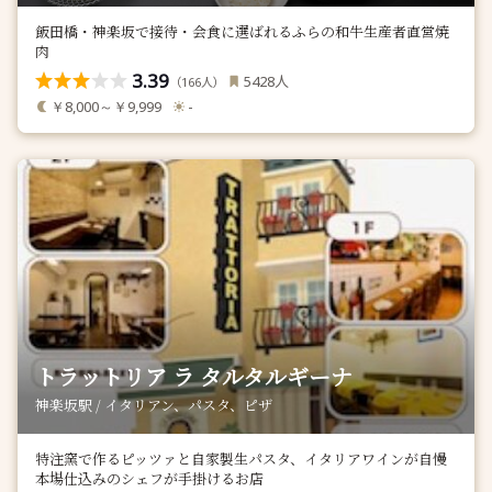
飯田橋・神楽坂で接待・会食に選ばれるふらの和牛生産者直営焼
肉
3.39
人
5428
（
人）
166
￥8,000～￥9,999
-
トラットリア ラ タルタルギーナ
神楽坂駅 / イタリアン、パスタ、ピザ
特注窯で作るピッツァと自家製生パスタ、イタリアワインが自慢
本場仕込みのシェフが手掛けるお店