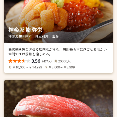
神楽坂 鮨 弥栄
神楽坂駅 / 寿司、日本料理、海鮮
高級感を感じさせる店内ながらも、肩肘張らずに過ごせる温かい
空間で江戸前鮨を愉しめる。
3.56
人
20060
（
人）
467
￥10,000～￥14,999
￥3,000～￥3,999