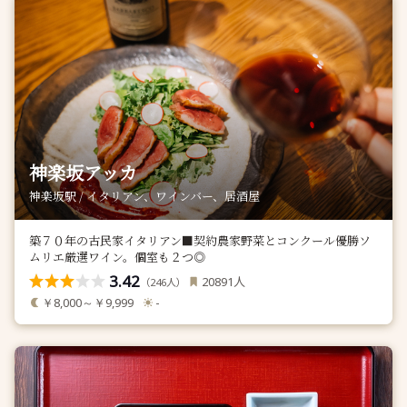
神楽坂アッカ
神楽坂駅 / イタリアン、ワインバー、居酒屋
築７０年の古民家イタリアン■契約農家野菜とコンクール優勝ソ
ムリエ厳選ワイン。個室も２つ◎
3.42
人
20891
（
人）
246
￥8,000～￥9,999
-