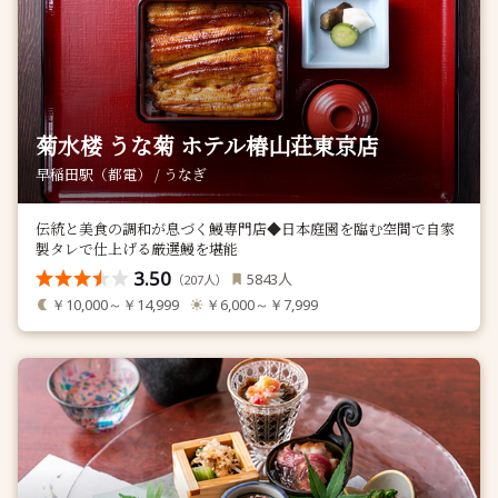
菊水楼 うな菊 ホテル椿山荘東京店
早稲田駅（都電） / うなぎ
伝統と美食の調和が息づく鰻専門店◆日本庭園を臨む空間で自家
製タレで仕上げる厳選鰻を堪能
3.50
人
5843
（
人）
207
￥10,000～￥14,999
￥6,000～￥7,999