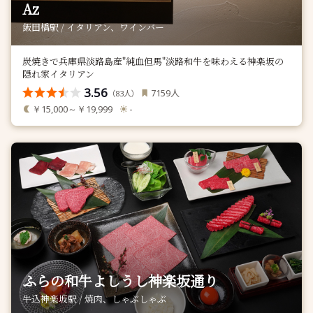
Az
飯田橋駅 / イタリアン、ワインバー
炭焼きで兵庫県淡路島産"純血但馬"淡路和牛を味わえる神楽坂の
隠れ家イタリアン
3.56
人
7159
（
人）
83
￥15,000～￥19,999
-
ふらの和牛よしうし神楽坂通り
牛込神楽坂駅 / 焼肉、しゃぶしゃぶ