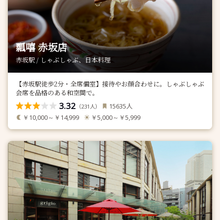
瓢嘻 赤坂店
赤坂駅 / しゃぶしゃぶ、日本料理
【赤坂駅徒歩2分・全席個室】接待やお顔合わせに。しゃぶしゃぶ
会席を品格のある和空間で。
3.32
人
15635
（
人）
231
￥10,000～￥14,999
￥5,000～￥5,999