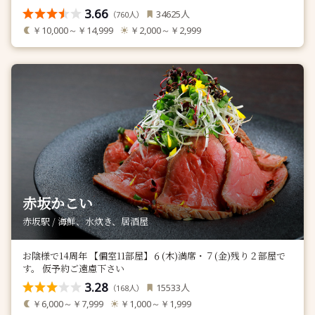
3.66
人
34625
（
人）
760
￥10,000～￥14,999
￥2,000～￥2,999
赤坂かこい
赤坂駅 / 海鮮、水炊き、居酒屋
お陰様で14周年 【個室11部屋】６(木)満席・７(金)残り２部屋で
す。 仮予約ご遠慮下さい
3.28
人
15533
（
人）
168
￥6,000～￥7,999
￥1,000～￥1,999