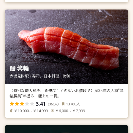
鮨 箕輪
赤坂見附駅 / 寿司、日本料理、海鮮
【特別な職人鮨を、背伸びしすぎないお値段で】歴35年の大将"箕
輪勝美"が握る、極上の一貫。
3.41
人
13760
（
人）
366
￥10,000～￥14,999
￥6,000～￥7,999