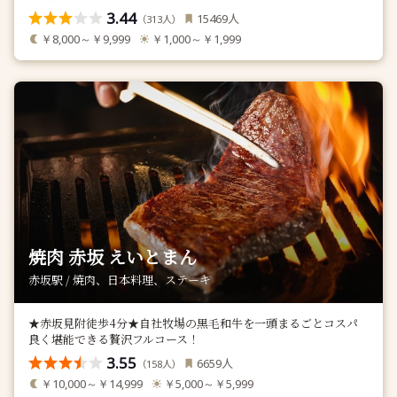
3.44
人
15469
（
人）
313
￥8,000～￥9,999
￥1,000～￥1,999
焼肉 赤坂 えいとまん
赤坂駅 / 焼肉、日本料理、ステーキ
★赤坂見附徒歩4分★自社牧場の黒毛和牛を一頭まるごとコスパ
良く堪能できる贅沢フルコース！
3.55
人
6659
（
人）
158
￥10,000～￥14,999
￥5,000～￥5,999