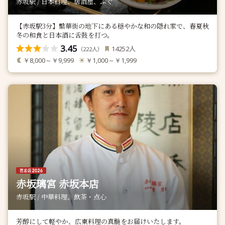
赤坂駅 / 日本料理、居酒屋、ふぐ
【赤坂駅3分】繫華街の地下にある穏やかな和の隠れ家で、春夏秋
冬の和食と日本酒に舌鼓を打つ。
3.45
人
14252
（
人）
222
￥8,000～￥9,999
￥1,000～￥1,999
赤坂璃宮 赤坂本店
赤坂駅 / 中華料理、飲茶・点心
芳醇にして軽やか、広東料理の真髄をお届けいたします。