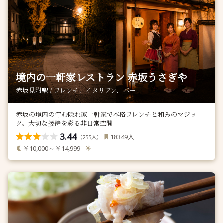
境内の一軒家レストラン 赤坂うさぎや
赤坂見附駅 / フレンチ、イタリアン、バー
赤坂の境内の佇む隠れ家一軒家で本格フレンチと和みのマジッ
ク。大切な接待を彩る非日常空間
3.44
人
18349
（
人）
255
￥10,000～￥14,999
-