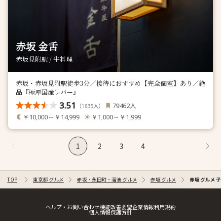
赤坂 金舌
赤坂見附駅 / 牛料理
赤坂・赤坂見附駅徒歩3分／接待におすすめ【完全個室】あり／絶
品『極厚国産レバー』
3.51
人
79462
（
人）
1635
￥10,000～￥14,999
￥1,000～￥1,999
1
2
3
4
TOP
東京都 グルメ
赤坂・永田町・溜池 グルメ
赤坂 グルメ
赤坂 グルメ 
ヘルプ・お問い合わせ
機能改善要望
企業情報
利用規約
個人情報保護方針