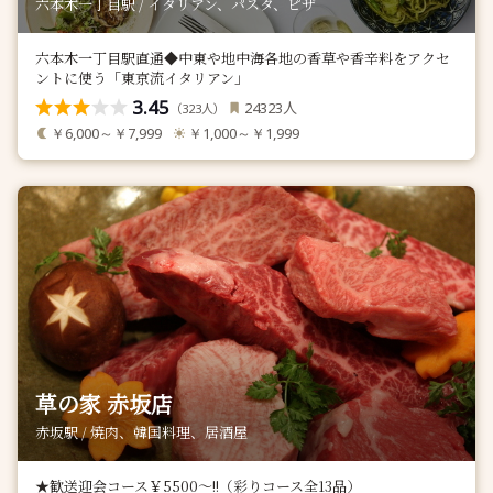
六本木一丁目駅 / イタリアン、パスタ、ピザ
六本木一丁目駅直通◆中東や地中海各地の香草や香辛料をアクセ
ントに使う「東京流イタリアン」
3.45
人
24323
（
人）
323
￥6,000～￥7,999
￥1,000～￥1,999
草の家 赤坂店
赤坂駅 / 焼肉、韓国料理、居酒屋
★歓送迎会コース￥5500～!!（彩りコース全13品）