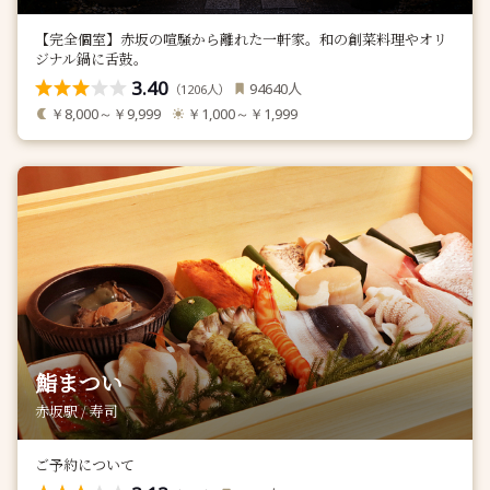
【完全個室】赤坂の喧騒から離れた一軒家。和の創菜料理やオリ
ジナル鍋に舌鼓。
3.40
人
94640
（
人）
1206
￥8,000～￥9,999
￥1,000～￥1,999
鮨まつい
赤坂駅 / 寿司
ご予約について