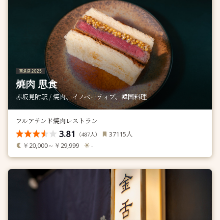
焼肉 思食
赤坂見附駅 / 焼肉、イノベーティブ、韓国料理
フルアテンド焼肉レストラン
3.81
人
37115
（
人）
487
￥20,000～￥29,999
-