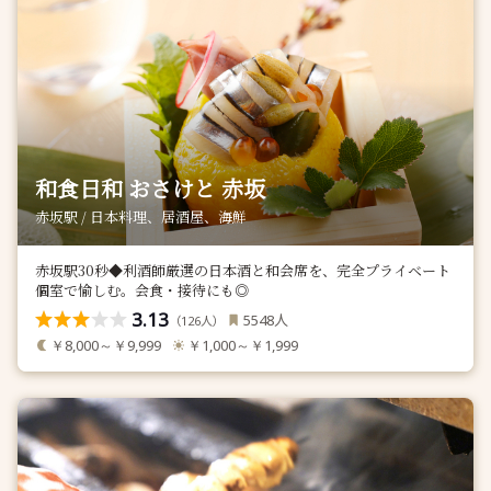
和食日和 おさけと 赤坂
赤坂駅 / 日本料理、居酒屋、海鮮
赤坂駅30秒◆利酒師厳選の日本酒と和会席を、完全プライベート
個室で愉しむ。会食・接待にも◎
3.13
人
5548
（
人）
126
￥8,000～￥9,999
￥1,000～￥1,999