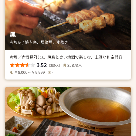
鳳
赤坂駅 / 焼き鳥、居酒屋、水炊き
赤坂／赤坂見附3分。焼鳥と旨い地酒で楽しむ、上質な和空間◎
3.52
人
35873
（
人）
389
￥8,000～￥9,999
-