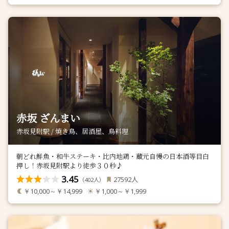
赤坂 ざんまい
赤坂見附駅 / 焼き鳥、居酒屋、鳥料理
朝どれ鮮魚・和牛ステーキ・比内地鶏・蔵元自慢の日本酒等目白
押し！赤坂見附駅より徒歩３０秒♪
3.45
人
27592
（
人）
402
￥10,000～￥14,999
￥1,000～￥1,999