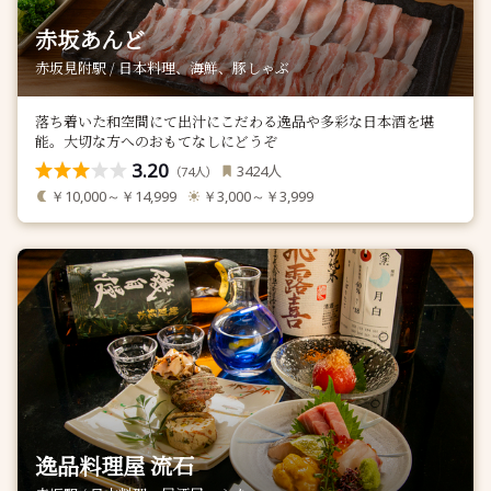
赤坂あんど
赤坂見附駅 / 日本料理、海鮮、豚しゃぶ
落ち着いた和空間にて出汁にこだわる逸品や多彩な日本酒を堪
能。大切な方へのおもてなしにどうぞ
3.20
人
3424
（
人）
74
￥10,000～￥14,999
￥3,000～￥3,999
逸品料理屋 流石