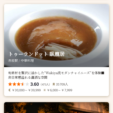
トゥーランドット 臥龍居
赤坂駅 / 中華料理
旬素材を贅沢に活かした“Wakiya流モダンチャイニーズ”を体験■
非日常感溢れる瀟洒な空間
3.60
人
35709
（
人）
473
￥30,000～￥39,999
￥6,000～￥7,999