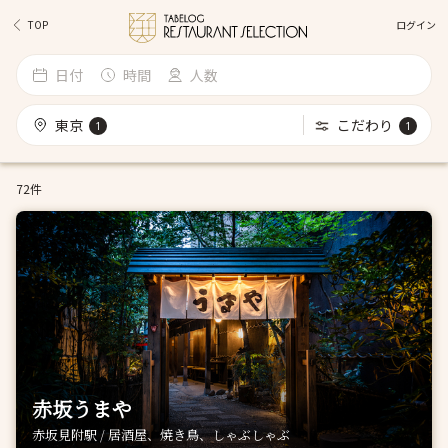
ログイン
TOP
日付
時間
人数
東京
こだわり
1
1
72件
赤坂うまや
赤坂見附駅 / 居酒屋、焼き鳥、しゃぶしゃぶ