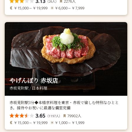
3.13
人
2276
（
人）
26
￥15,000～￥19,999
￥6,000～￥7,999
やげんぼり 赤坂店
赤坂見附駅 / 日本料理
赤坂見附駅3分◆本格京料理を東京・赤坂で愉しむ特別なひとと
き。接待やお祝いに最適な個室完備
3.65
人
79902
（
人）
1197
￥15,000～￥19,999
￥1,000～￥1,999