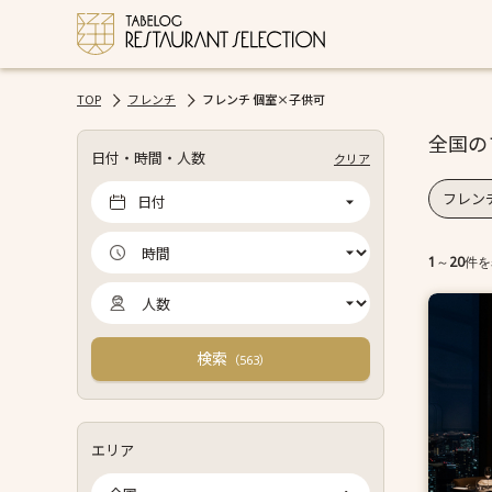
TOP
フレンチ
フレンチ 個室×子供可
全国の
日付・時間・人数
クリア
フレン
日付
1
～
20
件を
検索
（
）
563
エリア