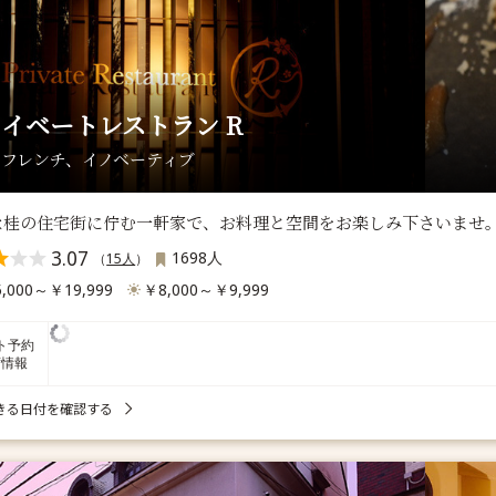
イベートレストラン R
/ フレンチ、イノベーティブ
な桂の住宅街に佇む一軒家で、お料理と空間をお楽しみ下さいませ
3.07
1698人
（
15人
）
,000～￥19,999
￥8,000～￥9,999
ト予約
席情報
きる日付を確認する