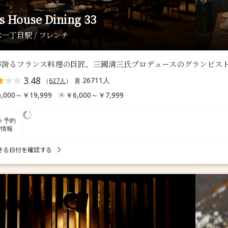
ls House Dining 33
一丁目駅 / フレンチ
誇るフランス料理の巨匠、三國清三氏プロデュースのグランビストロ「D
3.48
26711人
（
627人
）
,000～￥19,999
￥6,000～￥7,999
ト予約
席情報
きる日付を確認する