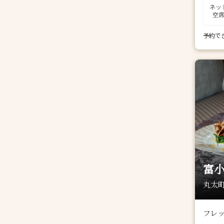
ネッ
空
予約で
富小
丸太町
フレ