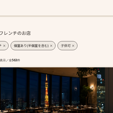
フレンチのお店
チ
個室あり(半個室を含む)
子供可
表示
／
全
563
件