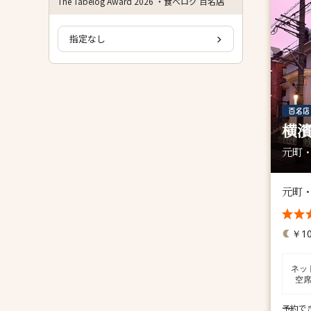
The Tabelog Award 2026 ・食べログ 百名店
指定なし
横濱
元町・
元町
￥10
ネッ
空
予約で