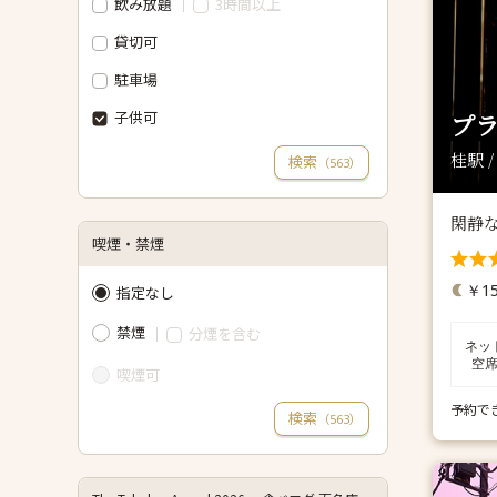
飲み放題
3時間以上
貸切可
駐車場
子供可
プラ
桂駅 
検索
（
）
563
閑静
喫煙・禁煙
￥15
指定なし
禁煙
分煙を含む
ネッ
空
喫煙可
予約で
検索
（
）
563