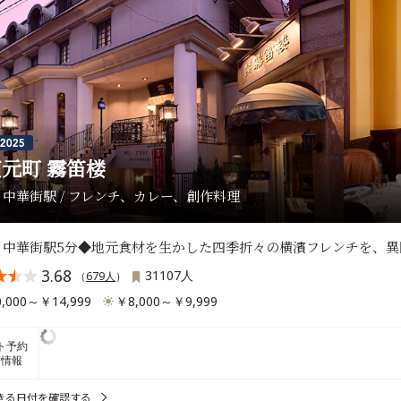
元町 霧笛楼
中華街駅 / フレンチ、カレー、創作料理
・中華街駅5分◆地元食材を生かした四季折々の横濱フレンチを、異
3.68
31107人
（
679人
）
,000～￥14,999
￥8,000～￥9,999
ト予約
席情報
きる日付を確認する