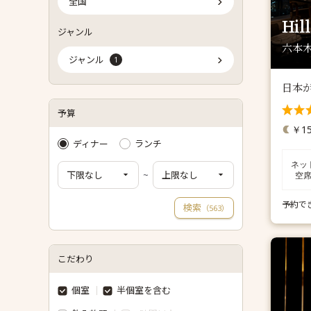
全国
Hil
ジャンル
六本木
ジャンル
1
日本が
予算
￥15
ディナー
ランチ
ネッ
~
空
予約で
検索
（
）
563
こだわり
個室
半個室を含む