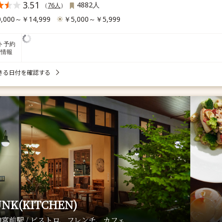
3.51
4882人
（
76人
）
,000～￥14,999
￥5,000～￥5,999
ト予約
席情報
きる日付を確認する
UNK(KITCHEN)
宮前駅 / ビストロ、フレンチ、カフェ