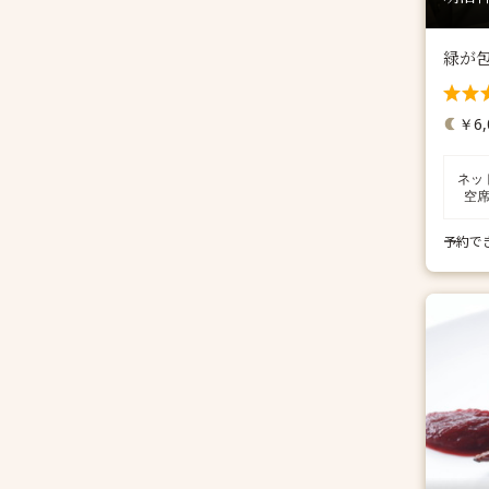
緑が
￥6,
ネッ
空
予約で