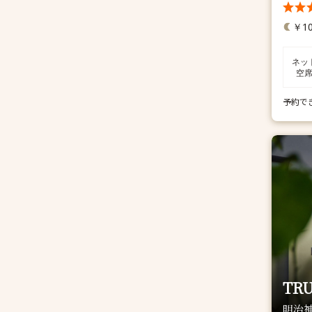
￥10
ネッ
空
予約で
TR
明治神