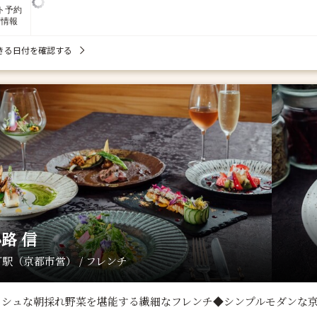
ト予約
席情報
きる日付を確認する
路 信
駅（京都市営） / フレンチ
ッシュな朝採れ野菜を堪能する繊細なフレンチ◆シンプルモダンな