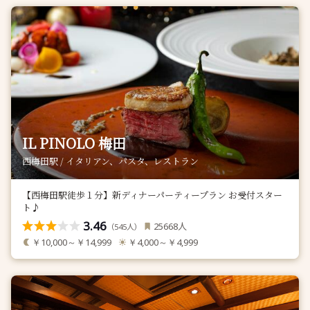
IL PINOLO 梅田
西梅田駅 / イタリアン、パスタ、レストラン
【西梅田駅徒歩１分】新ディナーパーティープラン お受付スター
ト♪
3.46
人
25668
（
人）
545
￥10,000～￥14,999
￥4,000～￥4,999