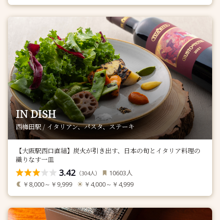
IN DISH
西梅田駅 / イタリアン、パスタ、ステーキ
【大阪駅西口直結】炭火が引き出す、日本の旬とイタリア料理の
織りなす一皿
3.42
人
10603
（
人）
304
￥8,000～￥9,999
￥4,000～￥4,999