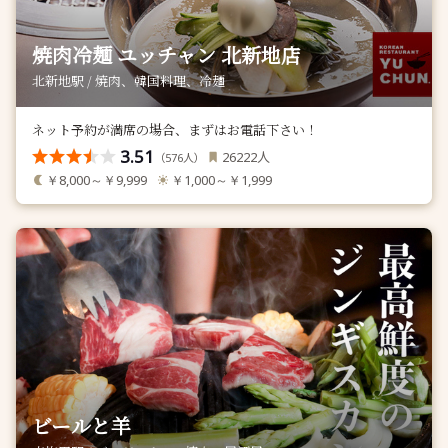
焼肉冷麺 ユッチャン 北新地店
北新地駅 / 焼肉、韓国料理、冷麺
ネット予約が満席の場合、まずはお電話下さい！
3.51
人
26222
（
人）
576
￥8,000～￥9,999
￥1,000～￥1,999
ビールと羊