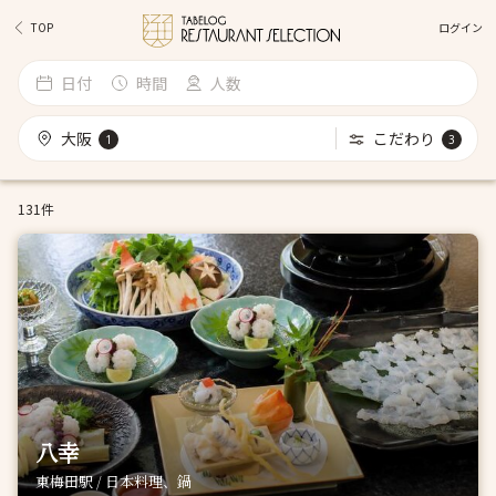
ログイン
TOP
日付
時間
人数
大阪
こだわり
1
3
131件
八幸
東梅田駅 / 日本料理、鍋