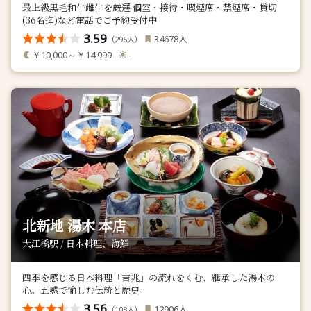
最上級黒毛和牛雌牛を厳選 個室・接待・喫煙席・禁煙席・貸切
(36名迄)など電話でご予約受付中
3.59
人
34678
（
人）
296
￥10,000～￥14,999
-
北新地 湯木 本店
大江橋駅 / 日本料理、海鮮
四季を感じる日本料理「吉兆」の流れをくむ、継承した湯木の
心。五感で愉しむ伝統と歴史。
3.56
人
12906
（
人）
108