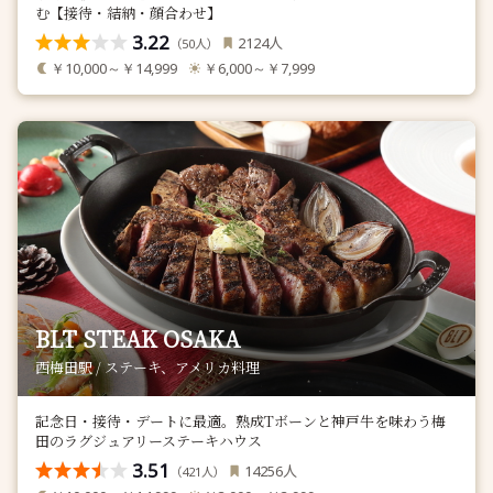
む【接待・結納・顔合わせ】
3.22
人
2124
（
人）
50
￥10,000～￥14,999
￥6,000～￥7,999
BLT STEAK OSAKA
西梅田駅 / ステーキ、アメリカ料理
記念日・接待・デートに最適。熟成Tボーンと神戸牛を味わう梅
田のラグジュアリーステーキハウス
3.51
人
14256
（
人）
421