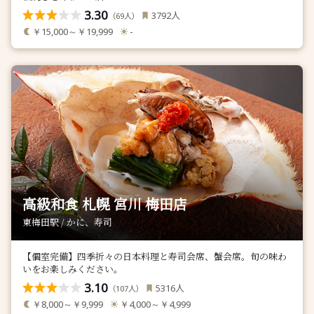
3.30
人
3792
（
人）
69
￥15,000～￥19,999
-
高級和食 札幌 宮川 梅田店
東梅田駅 / かに、寿司
【個室完備】四季折々の日本料理と寿司会席、蟹会席。旬の味わ
いをお楽しみください。
3.10
人
5316
（
人）
107
￥8,000～￥9,999
￥4,000～￥4,999