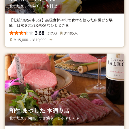
北新地駅 / 串揚げ、日本料理
【北新地駅徒歩5分】高級食材や旬の食材を使った串揚げを堪
能。日常を忘れる格別なひとときを
3.68
人
31195
（
人）
517
￥15,000～￥19,999
-
和牛 まつした 本通り店
北新地駅 / 焼肉、すき焼き、しゃぶしゃぶ