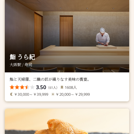
鮨 うら紀
大阪駅 / 寿司
鮨と天婦羅、二職の匠が織りなす美味の饗宴。
3.50
人
1608
（
人）
61
￥30,000～￥39,999
￥20,000～￥29,999