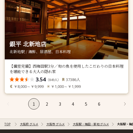
銀平 北新地店
北新地駅 / 海鮮、居酒屋、日本料理
【個室完備】西梅田駅3分／旬の魚を使用したこだわりの日本料理
を堪能できる大人の隠れ家
3.54
人
37386
（
人）
849
￥8,000～￥9,999
￥1,000～￥1,999
1
2
3
4
5
6
TOP
大阪府 グルメ
大阪市 グルメ
大阪駅・梅田・新地 グルメ
大阪駅・梅