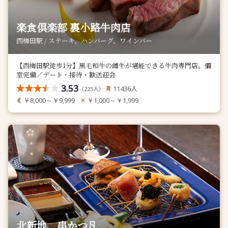
楽食倶楽部 裏小路牛肉店
西梅田駅 / ステーキ、ハンバーグ、ワインバー
【西梅田駅徒歩1分】黒毛和牛の雌牛が堪能できる牛肉専門店。個
室完備／デート・接待・歓送迎会
3.53
人
11436
（
人）
225
￥8,000～￥9,999
￥1,000～￥1,999
北新地 串かつ凡