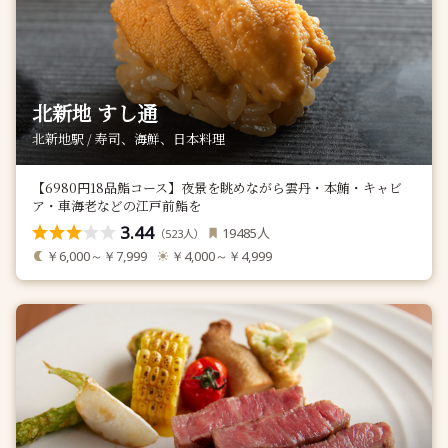
北新地 すし通
北新地駅 / 寿司、海鮮、日本料理
【6980円18品鮨コース】夜景を眺めながら雲丹・本鮪・キャビ
ア・車海老などの江戸前鮨を
3.44
人
19485
（
人）
523
￥6,000～￥7,999
￥4,000～￥4,999