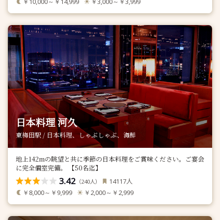
￥10,000～￥14,999
￥3,000～￥3,999
日本料理 河久
東梅田駅 / 日本料理、しゃぶしゃぶ、海鮮
地上142mの眺望と共に季節の日本料理をご賞味ください。ご宴会
に完全個室完備。 【50名迄】
3.42
人
14117
（
人）
240
￥8,000～￥9,999
￥2,000～￥2,999