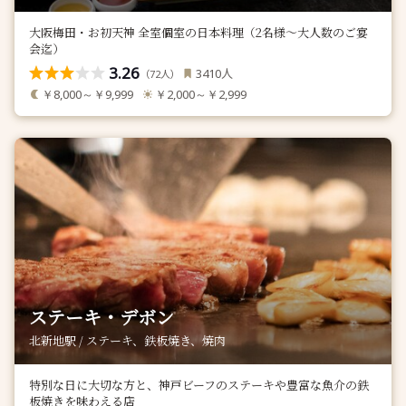
大阪梅田・お初天神 全室個室の日本料理（2名様～大人数のご宴
会迄）
3.26
人
3410
（
人）
72
￥8,000～￥9,999
￥2,000～￥2,999
ステーキ・デボン
北新地駅 / ステーキ、鉄板焼き、焼肉
特別な日に大切な方と、神戸ビーフのステーキや豊富な魚介の鉄
板焼きを味わえる店