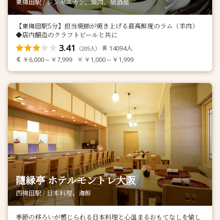
東梅田駅 / ジンギスカン、焼肉、居酒屋
【東梅田駅5分】担当焼師が焼き上げる最高鮮度のラム（羊肉）
◆店内醸造のクラフトビールと共に
3.41
人
14094
（
人）
205
￥6,000～￥7,999
￥1,000～￥1,999
隨縁亭 ホテルモントレ大阪
西梅田駅 / 日本料理、海鮮
季節の移ろいが感じられる日本料理と心温まるおもてなしを愉し