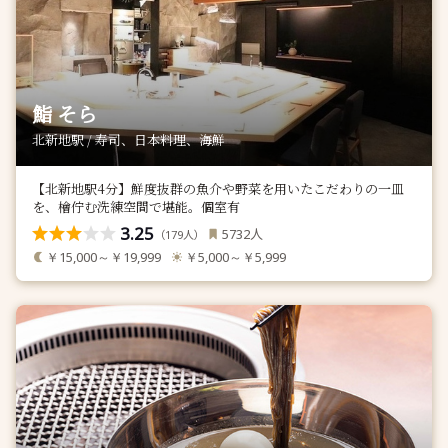
鮨 そら
北新地駅 / 寿司、日本料理、海鮮
【北新地駅4分】鮮度抜群の魚介や野菜を用いたこだわりの一皿
を、檜佇む洗練空間で堪能。個室有
3.25
人
5732
（
人）
179
￥15,000～￥19,999
￥5,000～￥5,999