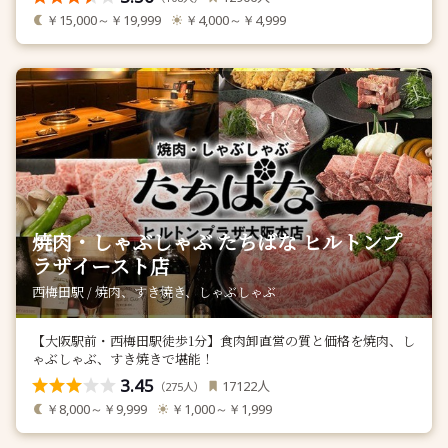
￥15,000～￥19,999
￥4,000～￥4,999
焼肉・しゃぶしゃぶ たちばな ヒルトンプ
ラザイースト店
西梅田駅 / 焼肉、すき焼き、しゃぶしゃぶ
【大阪駅前・西梅田駅徒歩1分】食肉卸直営の質と価格を焼肉、し
ゃぶしゃぶ、すき焼きで堪能！
3.45
人
17122
（
人）
275
￥8,000～￥9,999
￥1,000～￥1,999