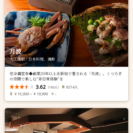
月波
大江橋駅 / 日本料理、海鮮
完全個室有◆創業20年以上北新地で愛される「月波」。くつろぎ
の空間で楽しむ“非日常体験”を
3.62
人
9214
（
人）
160
￥15,000～￥19,999
-