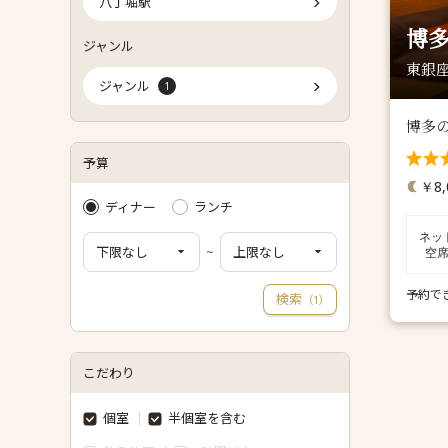
八丁堀駅
博多
ジャンル
東銀座
ジャンル
1
博多
予算
￥8,
ディナー
ランチ
ネッ
~
空
予約で
検索
（
）
1
こだわり
個室
半個室を含む