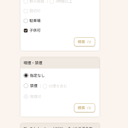
飲み放題
3時間以上
貸切可
駐車場
子供可
検索
（
）
1
喫煙・禁煙
指定なし
禁煙
分煙を含む
喫煙可
検索
（
）
1