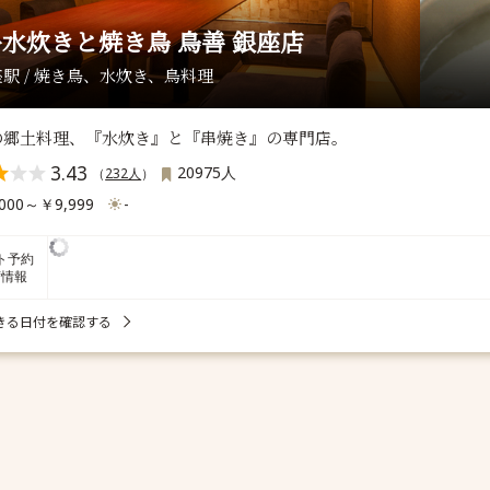
水炊きと焼き鳥 鳥善 銀座店
駅 / 焼き鳥、水炊き、鳥料理
の郷土料理、『水炊き』と『串焼き』の専門店。
3.43
20975人
（
232人
）
000～￥9,999
-
ト予約
席情報
きる日付を確認する