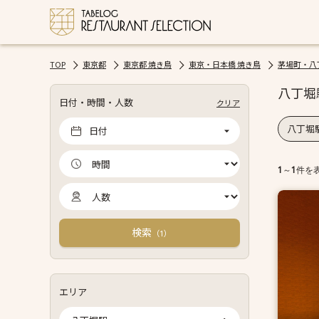
TOP
東京都
東京都 焼き鳥
東京・日本橋 焼き鳥
茅場町・八
八丁堀
日付・時間・人数
クリア
八丁堀駅
日付
1
～
1
件を
検索
（
）
1
エリア