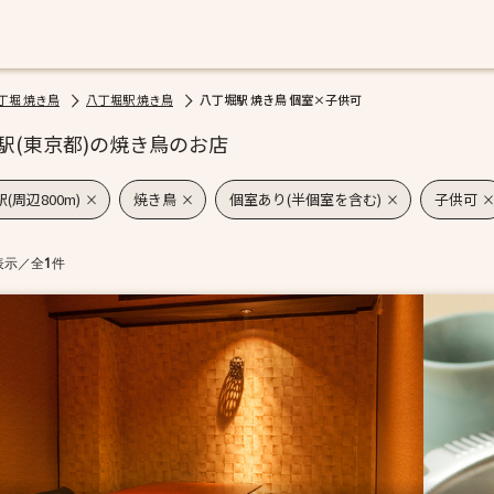
丁堀 焼き鳥
八丁堀駅 焼き鳥
八丁堀駅 焼き鳥 個室×子供可
駅(東京都)の焼き鳥のお店
(周辺800m)
焼き鳥
個室あり(半個室を含む)
子供可
表示
／
全
1
件