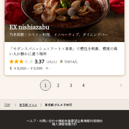
EX nishiazabu
乃木坂駅 / スペイン料理、イノベーティブ、ダイニングバー
「モダンスパニッシュ×アート×音楽」で感性を刺激、感度の高
い人が静かに通う場所
3.37
人
15814
（
人）
292
￥8,000～￥9,999
-
1
2
3
4
TOP
東京都 グルメ
東京都 グルメ 子供可
ヘルプ・お問い合わせ
機能改善要望
企業情報
利用規約
個人情報保護方針