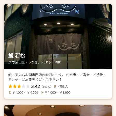
鰻 若松
京急蒲田駅 / うなぎ、天ぷら、海鮮
鰻・天ぷら料理専門店の鰻若松です。 お食事・ご宴会・ご接待・
ランチ・ご法要等にご利用下さい！
3.42
人
4753
（
人）
159
￥4,000～￥4,999
￥1,000～￥1,999