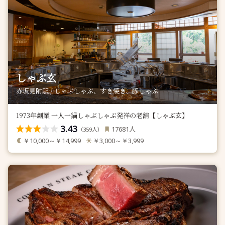
しゃぶ玄
赤坂見附駅 / しゃぶしゃぶ、すき焼き、豚しゃぶ
1973年創業 一人一鍋しゃぶしゃぶ発祥の老舗【しゃぶ玄】
3.43
人
17681
（
人）
359
￥10,000～￥14,999
￥3,000～￥3,999