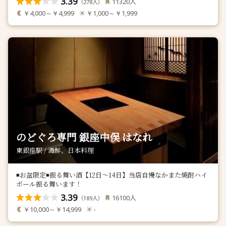
3.39
人
11320
（
人）
278
￥4,000～￥4,999
￥1,000～￥1,999
のどぐろ専門 銀座中俣 はなれ
東銀座駅 / 海鮮、日本料理
◾️お盆限定◾️振る舞い酒【12日〜14日】当店自慢なかまた焼酎ハイ
ボール振る舞います！
3.39
人
16100
（
人）
189
￥10,000～￥14,999
-