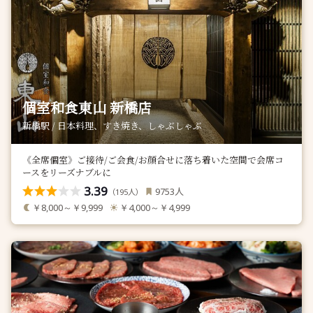
個室和食東山 新橋店
新橋駅 / 日本料理、すき焼き、しゃぶしゃぶ
《全席個室》ご接待/ご会食/お顔合せに落ち着いた空間で会席コ
ースをリーズナブルに
3.39
人
9753
（
人）
195
￥8,000～￥9,999
￥4,000～￥4,999