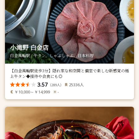
小滝野 白金店
白金高輪駅 / 牛タン、しゃぶしゃぶ、日本料理
【白金高輪駅徒歩3分】隠れ家な和空間と個室で楽しむ新感覚の極
上牛タン◆接待や会食にも◎
3.57
人
25336
（
人）
289
￥10,000～￥14,999
-