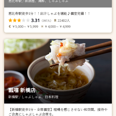
恵比寿駅 / 居酒屋、海鮮、しゃぶしゃぶ
恵比寿駅徒歩1分！！出汁しゃぶを堪能♪個室完備！！
3.31
人
22402
（
人）
397
￥5,000～￥5,999
￥4,000～￥4,999
瓢嘻 新橋店
新橋駅 / しゃぶしゃぶ、日本料理
【新橋駅徒歩1分・全席個室】喧噪を感じさせない和空間。接待や
ご会食にしゃぶしゃぶ会席を。