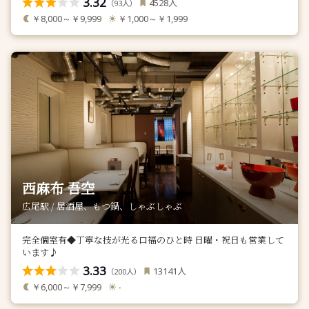
3.32
人
4528
（
人）
93
￥8,000～￥9,999
￥1,000～￥1,999
西麻布 吾空
広尾駅 / 居酒屋、もつ鍋、しゃぶしゃぶ
完全個室有◆丁寧な技が光る口福のひと時 日曜・祝日も営業して
います♪
3.33
人
13141
（
人）
200
￥6,000～￥7,999
-