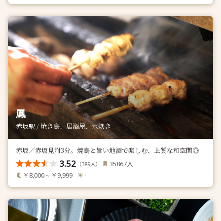
鳳
赤坂駅 / 焼き鳥、居酒屋、水炊き
赤坂／赤坂見附3分。焼鳥と旨い地酒で楽しむ、上質な和空間◎
3.52
人
35867
（
人）
389
￥8,000～￥9,999
-