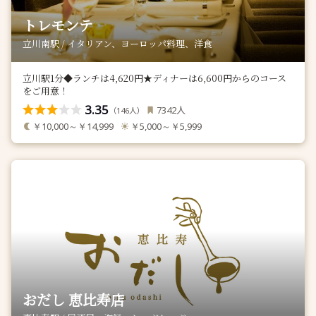
トレモンテ
立川南駅 / イタリアン、ヨーロッパ料理、洋食
立川駅1分◆ランチは4,620円★ディナーは6,600円からのコース
をご用意！
3.35
人
7342
（
人）
146
￥10,000～￥14,999
￥5,000～￥5,999
おだし 恵比寿店