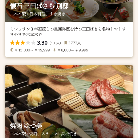
懐石 三田ばさら 別邸
六本木駅 / 日本料理、すき焼き
ミシュラン３年連続１つ星獲得歴を持つ三田ばさら名物トマトす
きやきを六本木で
3.30
人
3772
（
人）
133
￥15,000～￥19,999
￥8,000～￥9,999
焼肉 はつ美
六本木駅 / 焼肉、ステーキ、鉄板焼き