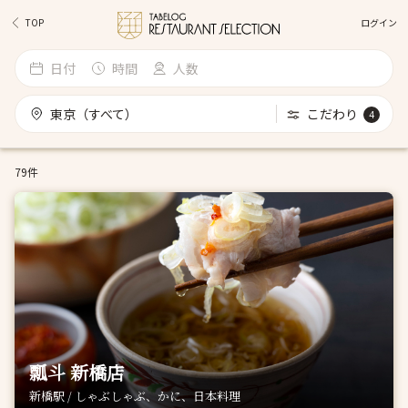
ログイン
TOP
日付
時間
人数
東京（すべて）
こだわり
4
79件
瓢斗 新橋店
新橋駅 / しゃぶしゃぶ、かに、日本料理