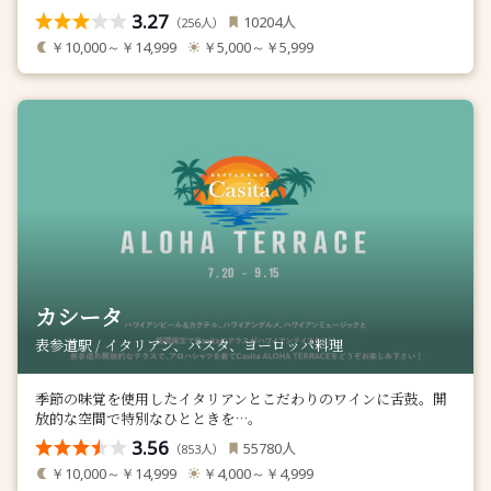
3.27
人
10204
（
人）
256
￥10,000～￥14,999
￥5,000～￥5,999
カシータ
表参道駅 / イタリアン、パスタ、ヨーロッパ料理
季節の味覚を使用したイタリアンとこだわりのワインに舌鼓。開
放的な空間で特別なひとときを…。
3.56
人
55780
（
人）
853
￥10,000～￥14,999
￥4,000～￥4,999