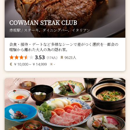
COWMAN STEAK CLUB
赤坂駅 / ステーキ、ダイニングバー、イタリアン
会食・接待・デートなど多様なシーンで差がつく選択を…都会の
喧騒から離れた大人の為の隠れ家。
3.53
人
9623
（
人）
174
￥10,000～￥14,999
-