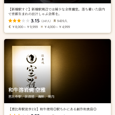
【新橋駅すぐ】新橋駅周辺では稀少な全席個室。落ち着いた店内
で京都生まれの出汁しゃぶ会席を。
3.15
人
9439
（
人）
247
￥8,000～￥9,999
￥4,000～￥4,999
和牛溶岩焼 空雅
恵比寿駅 / 居酒屋、海鮮、焼肉
【恵比寿駅徒歩1分】和牛使用◎駅ちかにある創作和食店◎