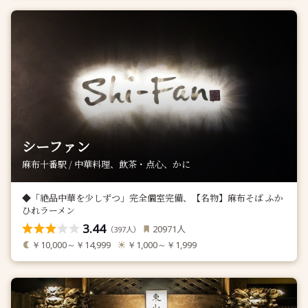
シーファン
麻布十番駅 / 中華料理、飲茶・点心、かに
◆「絶品中華を少しずつ」完全個室完備、【名物】麻布そば ふか
ひれラーメン
3.44
人
20971
（
人）
397
￥10,000～￥14,999
￥1,000～￥1,999