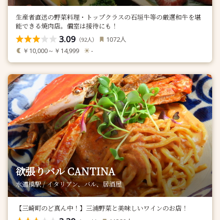
生産者直送の野菜料理・トップクラスの石垣牛等の厳選和牛を堪
能できる焼肉店。個室は接待にも！
3.09
人
1072
（
人）
92
￥10,000～￥14,999
-
欲張りバル CANTINA
水道橋駅 / イタリアン、バル、居酒屋
【三崎町のど真ん中！】三浦野菜と美味しいワインのお店！