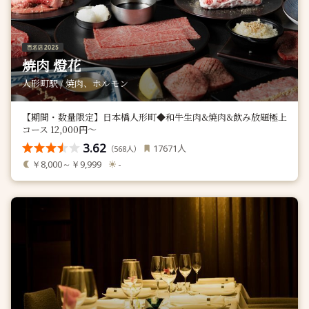
焼肉 燈花
人形町駅 / 焼肉、ホルモン
【期間・数量限定】日本橋人形町◆和牛生肉&焼肉&飲み放題極上
コース 12,000円〜
3.62
人
17671
（
人）
568
￥8,000～￥9,999
-