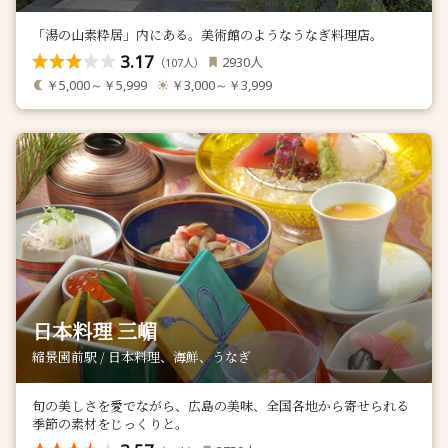
「湯の山素粋居」内にある。美術館のようなうなぎ料理店。
3.17
人
2930
（
人）
107
￥5,000～￥5,999
￥3,000～￥3,999
日本料理 三嵋
縮景園前駅 / 日本料理、海鮮、うなぎ
旬の美しさを愛でながら、広島の美味、全国各地から寄せられる
季節の素材をじっくりと。