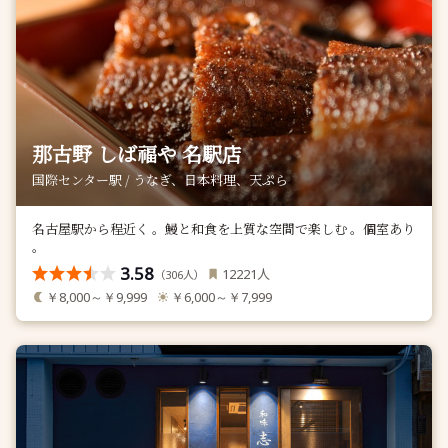
那古野 しば福や 名駅店
国際センター駅 / うなぎ、日本料理、天ぷら
名古屋駅から程近く 。鰻と和食を上質な空間で楽しむ 。個室あり
。
3.58
人
12221
（
人）
306
￥8,000～￥9,999
￥6,000～￥7,999