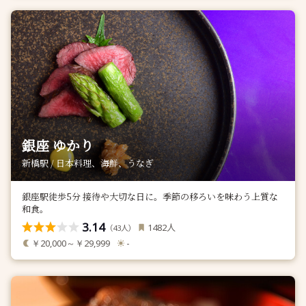
銀座 ゆかり
新橋駅 / 日本料理、海鮮、うなぎ
銀座駅徒歩5分 接待や大切な日に。季節の移ろいを味わう上質な
和食。
3.14
人
1482
（
人）
43
￥20,000～￥29,999
-