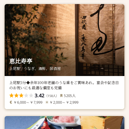
恵比寿亭
上尾駅 / うなぎ、海鮮、居酒屋
上尾駅3分◆余年100年老舗のうな重をご賞味あれ。宴会や記念日
のお祝いにも最適な個室も完備
3.42
人
5205
（
人）
158
￥6,000～￥7,999
￥2,000～￥2,999