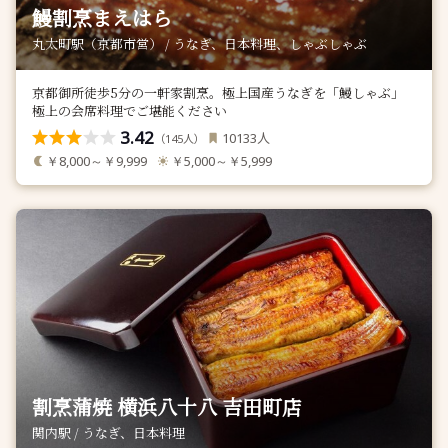
鰻割烹まえはら
丸太町駅（京都市営） / うなぎ、日本料理、しゃぶしゃぶ
京都御所徒歩5分の一軒家割烹。極上国産うなぎを「鰻しゃぶ」
極上の会席料理でご堪能ください
3.42
人
10133
（
人）
145
￥8,000～￥9,999
￥5,000～￥5,999
割烹蒲焼 横浜八十八 吉田町店
関内駅 / うなぎ、日本料理