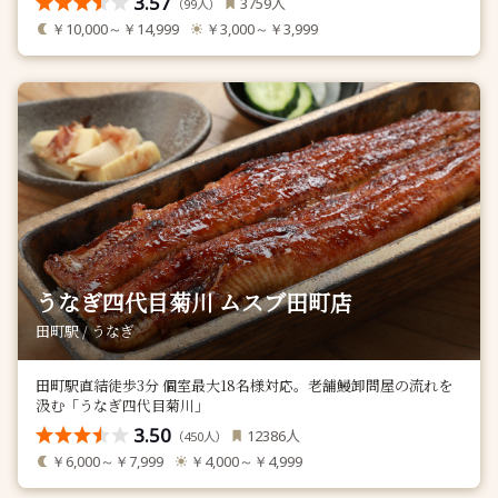
3.57
人
3759
（
人）
99
￥10,000～￥14,999
￥3,000～￥3,999
うなぎ四代目菊川 ムスブ田町店
田町駅 / うなぎ
田町駅直結徒歩3分 個室最大18名様対応。老舗鰻卸問屋の流れを
汲む「うなぎ四代目菊川」
3.50
人
12386
（
人）
450
￥6,000～￥7,999
￥4,000～￥4,999