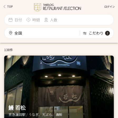
ログイン
TOP
日付
時間
人数
全国
こだわり
2
138件
鰻 若松
京急蒲田駅 / うなぎ、天ぷら、海鮮