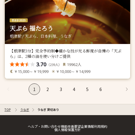
天ぷら 福たろう
根津駅 / 天ぷら、日本料理、うなぎ
【根津駅3分】完全予約制◆確かな技が光る鮮度が自慢の「天ぷ
ら」は、2種の油を使い分けご提供
3.70
人
19962
（
人）
239
￥15,000～￥19,999
￥10,000～￥14,999
1
2
3
4
5
6
TOP
うなぎ
うなぎ 貸切あり
ヘルプ・お問い合わせ
機能改善要望
企業情報
利用規約
個人情報保護方針