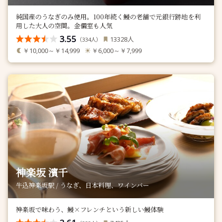
純国産のうなぎのみ使用。100年続く鰻の老舗で元銀行跡地を利
用した大人の空間。金個室も人気
3.55
人
13328
（
人）
334
￥10,000～￥14,999
￥6,000～￥7,999
神楽坂 濱千
牛込神楽坂駅 / うなぎ、日本料理、ワインバー
神楽坂で味わう、鰻×フレンチという新しい鰻体験