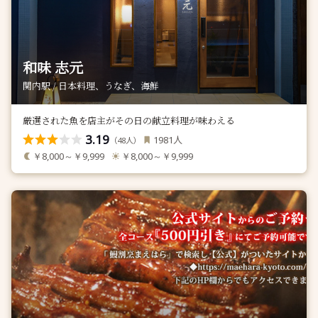
和味 志元
関内駅 / 日本料理、うなぎ、海鮮
厳選された魚を店主がその日の献立料理が味わえる
3.19
人
1981
（
人）
48
￥8,000～￥9,999
￥8,000～￥9,999