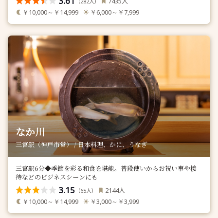
3.61
人
7435
（
人）
282
￥10,000～￥14,999
￥6,000～￥7,999
なか川
三宮駅（神戸市営） / 日本料理、かに、うなぎ
三宮駅6分◆季節を彩る和食を堪能。普段使いからお祝い事や接
待などのビジネスシーンにも
3.15
人
2144
（
人）
65
￥10,000～￥14,999
￥3,000～￥3,999