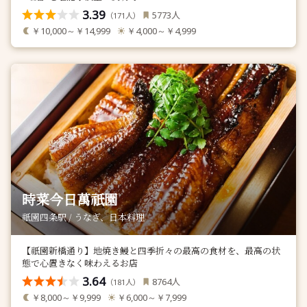
3.39
人
5773
（
人）
171
￥10,000～￥14,999
￥4,000～￥4,999
時菜今日萬祇園
祇園四条駅 / うなぎ、日本料理
【祇園新橋通り】地焼き鰻と四季折々の最高の食材を、最高の状
態で心置きなく味わえるお店
3.64
人
8764
（
人）
181
￥8,000～￥9,999
￥6,000～￥7,999