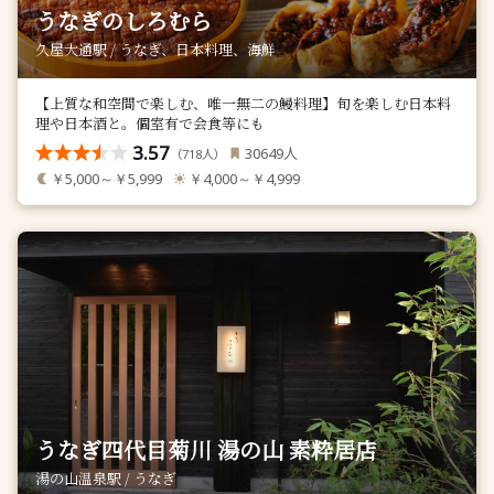
うなぎのしろむら
久屋大通駅 / うなぎ、日本料理、海鮮
【上質な和空間で楽しむ、唯一無二の鰻料理】旬を楽しむ日本料
理や日本酒と。個室有で会食等にも
3.57
人
30649
（
人）
718
￥5,000～￥5,999
￥4,000～￥4,999
うなぎ四代目菊川 湯の山 素粋居店
湯の山温泉駅 / うなぎ