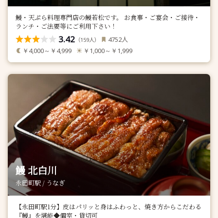
鰻・天ぷら料理専門店の鰻若松です。 お食事・ご宴会・ご接待・
ランチ・ご法要等にご利用下さい！
3.42
人
4752
（
人）
159
￥4,000～￥4,999
￥1,000～￥1,999
鰻 北白川
永田町駅 / うなぎ
【永田町駅1分】⽪はパリッと⾝はふわっと、焼き方からこだわる
『鰻』を堪能◆個室・貸切可