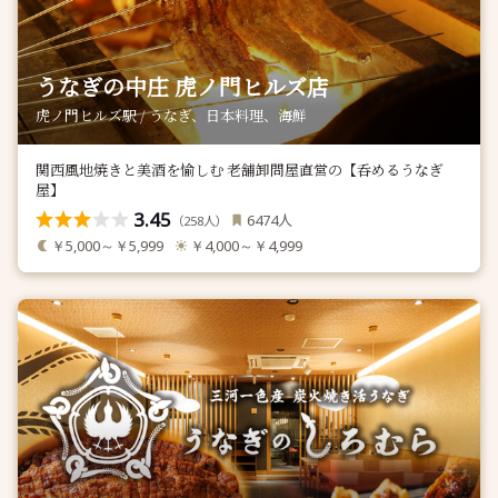
うなぎの中庄 虎ノ門ヒルズ店
虎ノ門ヒルズ駅 / うなぎ、日本料理、海鮮
関西風地焼きと美酒を愉しむ 老舗卸問屋直営の【呑めるうなぎ
屋】
3.45
人
6474
（
人）
258
￥5,000～￥5,999
￥4,000～￥4,999