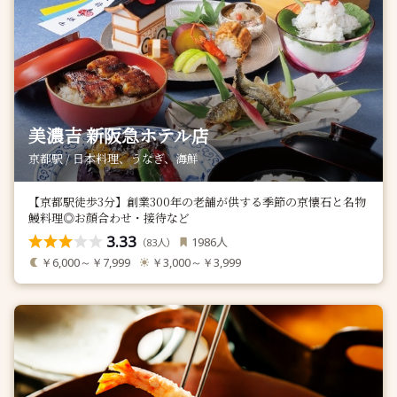
美濃吉 新阪急ホテル店
京都駅 / 日本料理、うなぎ、海鮮
【京都駅徒歩3分】創業300年の老舗が供する季節の京懐石と名物
鰻料理◎お顔合わせ・接待など
3.33
人
1986
（
人）
83
￥6,000～￥7,999
￥3,000～￥3,999