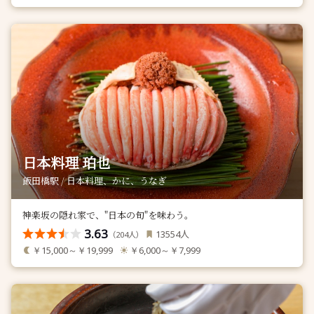
日本料理 珀也
飯田橋駅 / 日本料理、かに、うなぎ
神楽坂の隠れ家で、"日本の旬"を味わう。
3.63
人
13554
（
人）
204
￥15,000～￥19,999
￥6,000～￥7,999