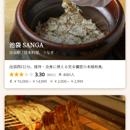
池袋 SANGA
池袋駅 / 日本料理、うなぎ
池袋西口2分。接待・会食に使える完全個室の本格和食。
3.30
人
4083
（
人）
89
￥10,000～￥14,999
￥2,000～￥2,999