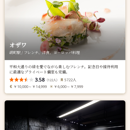
オザワ
胡町駅 / フレンチ、洋食、ヨーロッパ料理
平和大通りの緑を愛でながら楽しむフレンチ。記念日や接待利用
に最適なプライベート個室も完備。
3.58
人
5722
（
人）
122
￥10,000～￥14,999
￥6,000～￥7,999