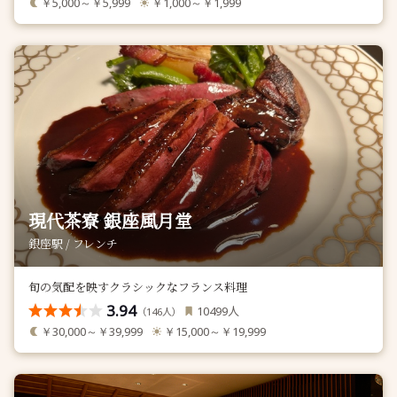
￥5,000～￥5,999
￥1,000～￥1,999
現代茶寮 銀座風月堂
銀座駅 / フレンチ
旬の気配を映すクラシックなフランス料理
3.94
人
10499
（
人）
146
￥30,000～￥39,999
￥15,000～￥19,999