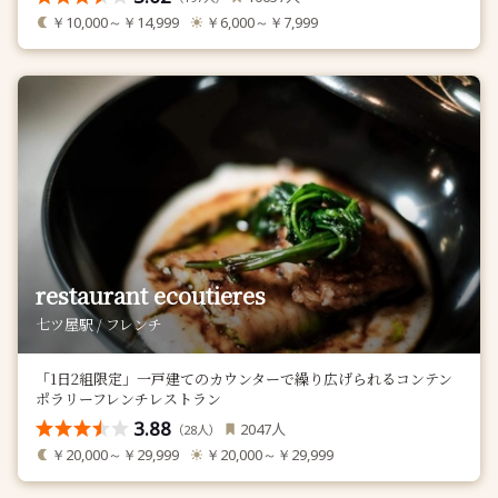
￥10,000～￥14,999
￥6,000～￥7,999
restaurant ecoutieres
七ツ屋駅 / フレンチ
「1日2組限定」一戸建てのカウンターで繰り広げられるコンテン
ポラリーフレンチレストラン
3.88
人
2047
（
人）
28
￥20,000～￥29,999
￥20,000～￥29,999