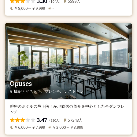
3.30
人
5589
（
人）
104
￥8,000～￥9,999
-
Opuses
新橋駅 / ビストロ、フレンチ、レストラン
銀座のホテルの最上階！産地直送の魚介を中心としたモダンフレ
ンチ
3.47
人
57248
（
人）
630
￥6,000～￥7,999
￥3,000～￥3,999