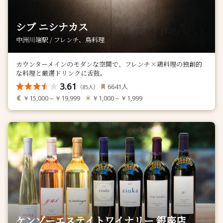
シブ ニシナカス
中洲川端駅 / フレンチ、鳥料理
カウンターメインのモダンな空間で、フレンチ×鶏料理の独創的
な料理と厳選ドリンクに舌鼓。
3.61
人
6641
（
人）
85
￥15,000～￥19,999
￥1,000～￥1,999
ケンゾーエステイトワイナリー 銀座店