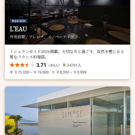
L'EAU
外苑前駅 / フレンチ、イノベーティブ
ミシュランガイド2026掲載。大切な方と過ごす、自然を感じる上
質なフランス料理店。
3.71
人
34791
（
人）
496
￥15,000～￥19,999
￥8,000～￥9,999