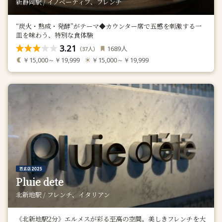
新静岡駅 / イノベーティブ、フレンチ
“炭火・熟成・発酵”がテーマ◆カウンター席で五感を刺激する一
皿を味わう、特別な食体験
3.21
人
1689
（
人）
37
￥15,000～￥19,999
￥15,000～￥19,999
Pluie dete
北新地駅 / フレンチ、イタリアン
《北新地駅2分》エルメスが彩る至高の空間。美しきフレンチを大