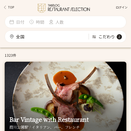
ログイン
TOP
日付
時間
人数
全国
こだわり
2
1323件
Bar Vintage with Restaurant
葭川公園駅 / イタリアン、バー、フレンチ