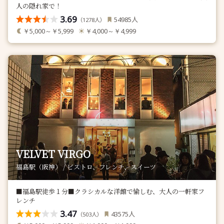
人の隠れ家で！
3.69
人
54985
（
人）
1278
￥5,000～￥5,999
￥4,000～￥4,999
VELVET VIRGO
福島駅（阪神） / ビストロ、フレンチ、スイーツ
■福島駅徒歩１分■クラシカルな洋館で愉しむ、大人の一軒家フ
レンチ
3.47
人
43575
（
人）
503