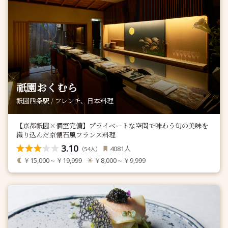
祇園おくむら
祇園四条駅 / フレンチ、日本料理
【京都祇園×個室完備】プライベートな空間で味わう旬の美味を
織り込んだ京懐石風フランス料理
3.10
人
4081
（
人）
54
￥15,000～￥19,999
￥8,000～￥9,999