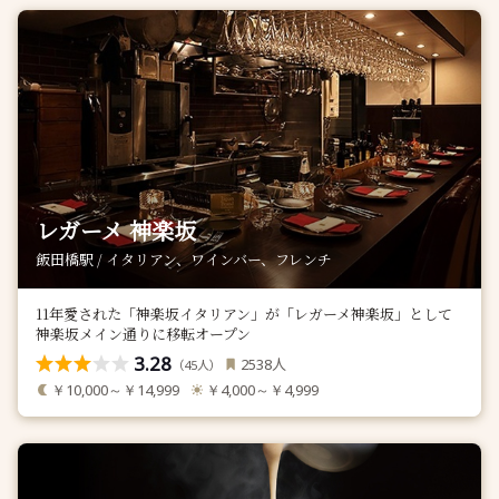
レガーメ 神楽坂
飯田橋駅 / イタリアン、ワインバー、フレンチ
11年愛された「神楽坂イタリアン」が「レガーメ神楽坂」として
神楽坂メイン通りに移転オープン
3.28
人
2538
（
人）
45
￥10,000～￥14,999
￥4,000～￥4,999