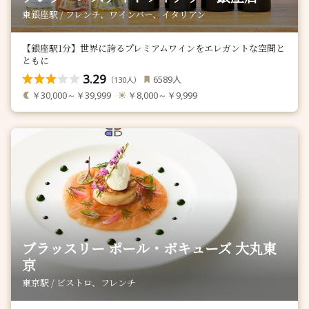
東銀座駅 / フレンチ、ワインバー、イタリアン
【銀座駅1分】世界に誇るプレミアムワインをエレガントな空間と
ともに
3.29
人
6589
（
人）
130
￥30,000～￥39,999
￥8,000～￥9,999
ブラッスリー ポール・ボキューズ 大丸東
京
東京駅 / ビストロ、フレンチ