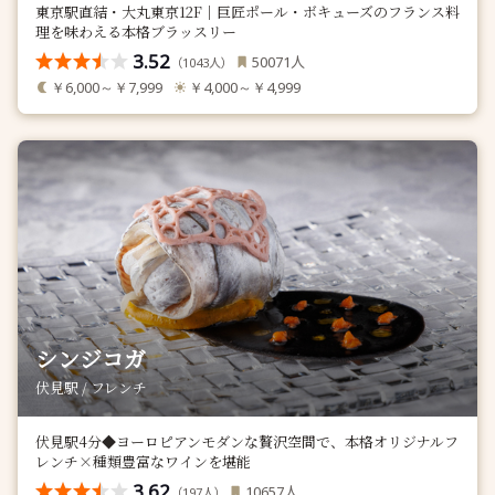
東京駅直結・大丸東京12F｜巨匠ポール・ボキューズのフランス料
理を味わえる本格ブラッスリー
3.52
人
50071
（
人）
1043
￥6,000～￥7,999
￥4,000～￥4,999
シンジコガ
伏見駅 / フレンチ
伏見駅4分◆ヨーロピアンモダンな贅沢空間で、本格オリジナルフ
レンチ×種類豊富なワインを堪能
3.62
人
10657
（
人）
197