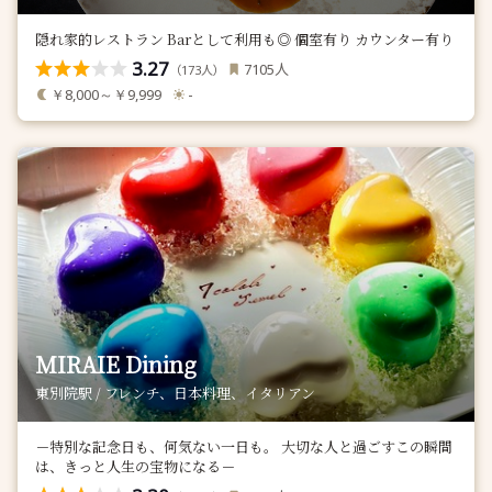
隠れ家的レストラン Barとして利用も◎ 個室有り カウンター有り
3.27
人
7105
（
人）
173
￥8,000～￥9,999
-
MIRAIE Dining
東別院駅 / フレンチ、日本料理、イタリアン
－特別な記念日も、何気ない一日も。 大切な人と過ごすこの瞬間
は、きっと人生の宝物になる－