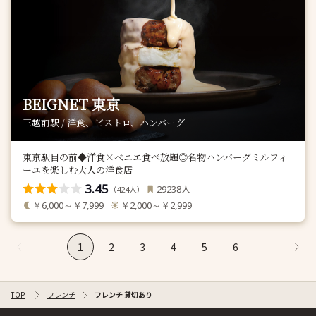
BEIGNET 東京
三越前駅 / 洋食、ビストロ、ハンバーグ
東京駅目の前◆洋食×ベニエ食べ放題◎名物ハンバーグミルフィ
ーユを楽しむ大人の洋食店
3.45
人
29238
（
人）
424
￥6,000～￥7,999
￥2,000～￥2,999
1
2
3
4
5
6
TOP
フレンチ
フレンチ 貸切あり