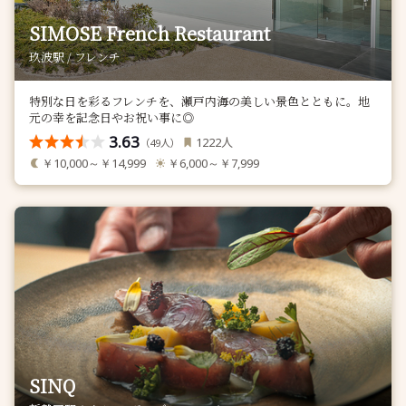
SIMOSE French Restaurant
玖波駅 / フレンチ
特別な日を彩るフレンチを、瀬戸内海の美しい景色とともに。地
元の幸を記念日やお祝い事に◎
3.63
人
1222
（
人）
49
￥10,000～￥14,999
￥6,000～￥7,999
SINQ