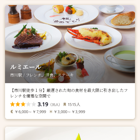
ルミエール
市川駅 / フレンチ、洋食、ステーキ
【市川駅徒歩１分】厳選された旬の食材を最大限に引き出したフ
レンチを優雅な空間で
3.19
人
1515
（
人）
35
￥6,000～￥7,999
￥3,000～￥3,999