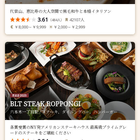
代官山、恵比寿の大人空間で黒毛和牛と本格イタリアン
3.61
人
42107
（
人）
484
￥8,000～￥9,999
￥2,000～￥2,999
BLT STEAK ROPPONGI
六本木一丁目駅 / ステーキ、ダイニングバー、ハンバーガー
各賞受賞のNY発アメリカンステーキハウス 最高級プライムグレ
ードのステーキをご堪能ください