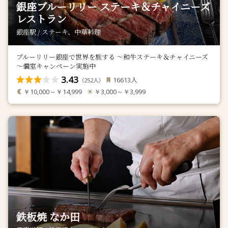
銀座ブルーリリー ステーキ＆チャイニーズ
レストラン
銀座駅 / ステーキ、中華料理
ブルーリリー銀座で世界を旅する ～和牛ステーキ＆チャイニーズ
～個室キャンペーン実施中
3.43
人
16613
（
人）
252
￥10,000～￥14,999
￥3,000～￥3,999
鉄板焼 なか田