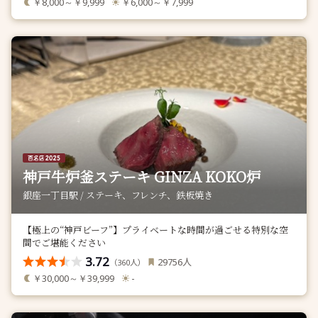
￥8,000～￥9,999
￥6,000～￥7,999
神戸牛炉釜ステーキ GINZA KOKO炉
銀座一丁目駅 / ステーキ、フレンチ、鉄板焼き
【極上の“神戸ビーフ”】プライベートな時間が過ごせる特別な空
間でご堪能ください
3.72
人
29756
（
人）
360
￥30,000～￥39,999
-