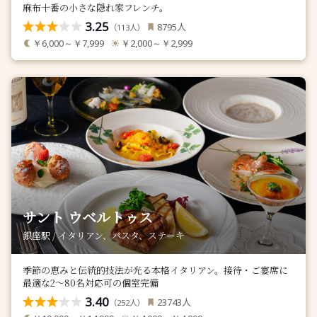
麻布十番の小さな隠れ家フレンチ。
3.25
人
8795
（
人）
113
￥6,000～￥7,999
￥2,000～￥2,999
サント ウベルトゥス
銀座駅 / イタリアン、パスタ、ステーキ
季節の恵みと伝統的技法が光る本格イタリアン。接待・ご宴席に
最適な2～80名対応可の個室完備
3.40
人
23743
（
人）
252