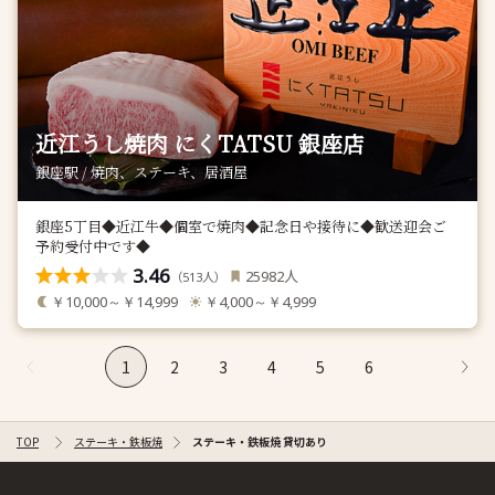
近江うし焼肉 にくTATSU 銀座店
銀座駅 / 焼肉、ステーキ、居酒屋
銀座5丁目◆近江牛◆個室で焼肉◆記念日や接待に◆歓送迎会ご
予約受付中です◆
3.46
人
25982
（
人）
513
￥10,000～￥14,999
￥4,000～￥4,999
1
2
3
4
5
6
TOP
ステーキ・鉄板焼
ステーキ・鉄板焼 貸切あり