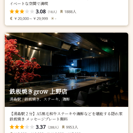
イベートな空間で満喫
3.08
人
1888
（
人）
18
￥20,000～￥29,999
-
鉄板焼きgrow 上野店
湯島駅 / 鉄板焼き、ステーキ、海鮮
【湯島駅２分】A5黒毛和牛ステーキや海鮮などを堪能する隠れ家
鉄板焼き メッセージプレート無料
3.37
人
9953
（
人）
288