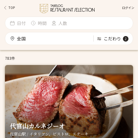
ログイン
TOP
日付
時間
人数
全国
こだわり
2
783件
代官山カルネジーオ
代官山駅 / イタリアン、ビストロ、ステーキ