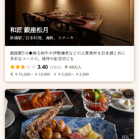
和匠 銀座松月
新橋駅 / 日本料理、海鮮、ステーキ
銀座駅5分◆黒毛和牛や伊勢海老などの上質食材を日本酒と共に
多彩なコースで。接待や記念日にも
3.40
人
6800
（
人）
131
￥15,000～￥19,999
￥3,000～￥3,999