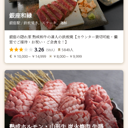
銀座和縁
銀座駅 / 鉄板焼き、ステーキ、海鮮
銀座の隠れ家 熟成和牛の達人の鉄板焼【カウンター貸切可能・個
室でご接待・お祝い・ご会食を！】
3.26
人
5849
（
人）
59
￥10,000～￥14,999
￥8,000～￥9,999
熟成ホルモン・山形牛 炭火焼肉 牛語