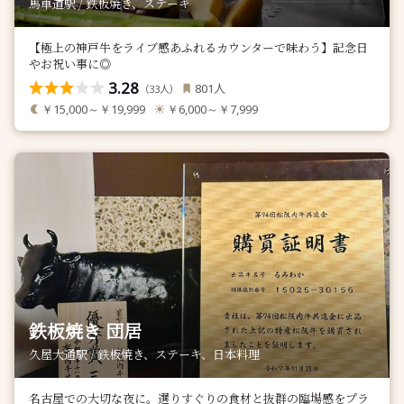
馬車道駅 / 鉄板焼き、ステーキ
【極上の神戸牛をライブ感あふれるカウンターで味わう】記念日
やお祝い事に◎
3.28
人
801
（
人）
33
￥15,000～￥19,999
￥6,000～￥7,999
鉄板焼き 団居
久屋大通駅 / 鉄板焼き、ステーキ、日本料理
名古屋での大切な夜に。選りすぐりの食材と抜群の臨場感をプラ