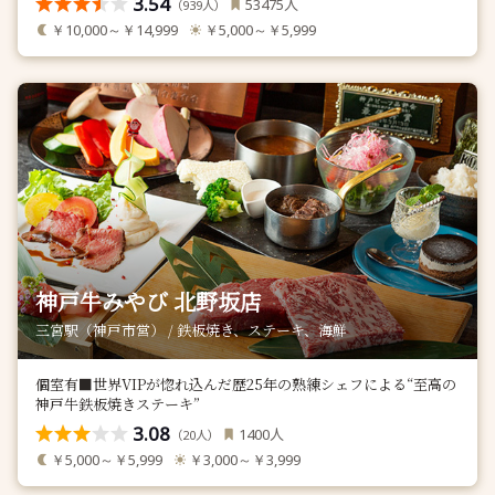
3.54
人
53475
（
人）
939
￥10,000～￥14,999
￥5,000～￥5,999
神戸牛みやび 北野坂店
三宮駅（神戸市営） / 鉄板焼き、ステーキ、海鮮
個室有■世界VIPが惚れ込んだ歴25年の熟練シェフによる“至高の
神戸牛鉄板焼きステーキ”
3.08
人
1400
（
人）
20
￥5,000～￥5,999
￥3,000～￥3,999