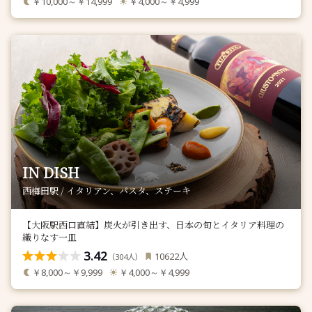
￥10,000～￥14,999
￥4,000～￥4,999
IN DISH
西梅田駅 / イタリアン、パスタ、ステーキ
【大阪駅西口直結】炭火が引き出す、日本の旬とイタリア料理の
織りなす一皿
3.42
人
10622
（
人）
304
￥8,000～￥9,999
￥4,000～￥4,999