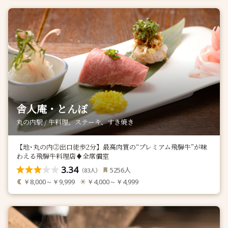
舎人庵・とんぼ
丸の内駅 / 牛料理、ステーキ、すき焼き
【地･丸の内②出口徒歩2分】最高肉質の“プレミアム飛騨牛”が味
わえる飛騨牛料理店♦全席個室
3.34
人
5256
（
人）
83
￥8,000～￥9,999
￥4,000～￥4,999