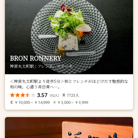
BRON RONNERY
神宮丸太町駅 / フレンチ、ステーキ
＜神宮丸太町駅より徒歩5分＞和とフレンチがほどけだす魅惑的な
旬の味。心通う非日常へ―。
3.57
人
7723
（
人）
92
￥10,000～￥14,999
￥3,000～￥3,999