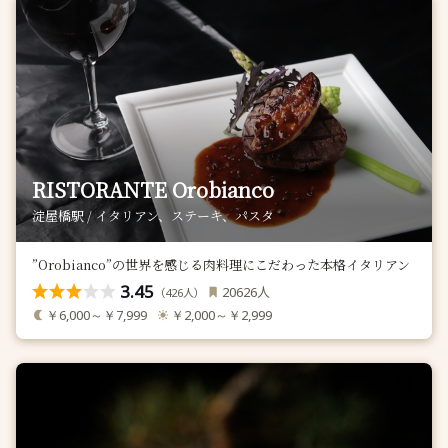
RISTORANTE Orobianco
淀屋橋駅 / イタリアン、ステーキ、パスタ
”Orobianco”の世界を感じる肉料理にこだわった本格イタリアン
3.45
人
20626
（
人）
426
￥6,000～￥7,999
￥2,000～￥2,999