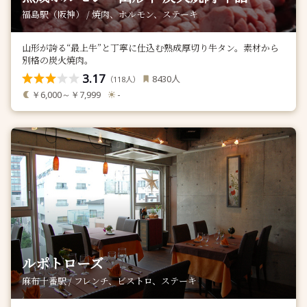
福島駅（阪神） / 焼肉、ホルモン、ステーキ
山形が誇る“最上牛”と丁寧に仕込む熟成厚切り牛タン。素材から
別格の炭火焼肉。
3.17
人
8430
（
人）
118
￥6,000～￥7,999
-
ルポトローズ
麻布十番駅 / フレンチ、ビストロ、ステーキ