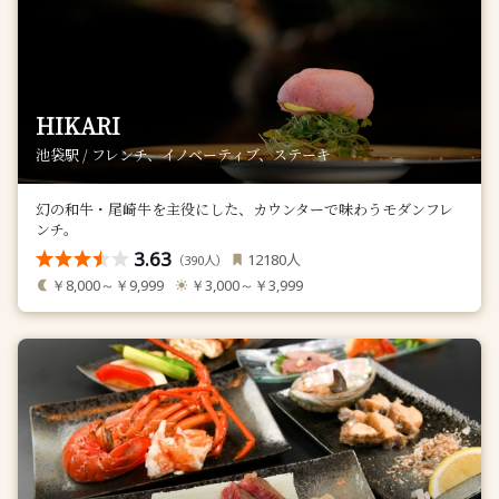
HIKARI
池袋駅 / フレンチ、イノベーティブ、ステーキ
幻の和牛・尾崎牛を主役にした、カウンターで味わうモダンフレ
ンチ。
3.63
人
12180
（
人）
390
￥8,000～￥9,999
￥3,000～￥3,999