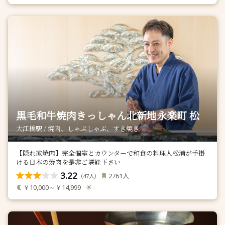
黒毛和牛焼肉きっしゃん北新地永楽町 松
大江橋駅 / 焼肉、しゃぶしゃぶ、すき焼き
【隠れ家焼肉】完全個室とカウンターで和食の料理人松浦が手掛
ける日本の焼肉を是非ご堪能下さい
3.22
人
2761
（
人）
47
￥10,000～￥14,999
-