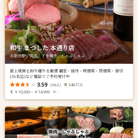
和牛 まつした 本通り店
北新地駅 / 焼肉、すき焼き、しゃぶしゃぶ
最上級黒毛和牛雌牛を厳選 個室・接待・喫煙席・禁煙席・貸切
(36名迄)など電話でご予約受付中
3.59
人
34677
（
人）
296
￥10,000～￥14,999
-