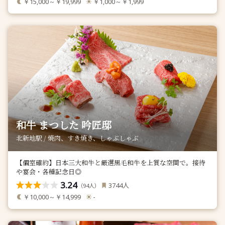
￥15,000～￥19,999
￥1,000～￥1,999
和牛 まつした 吟匠邸
北新地駅 / 焼肉、すき焼き、しゃぶしゃぶ
【個室確約】日本三大和牛と厳選黒毛和牛を上質な空間で。接待
や宴会・各種記念日◎
3.24
人
3744
（
人）
94
￥10,000～￥14,999
-