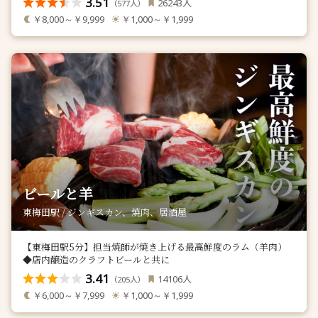
3.51
人
26243
（
人）
577
￥8,000～￥9,999
￥1,000～￥1,999
ビールと羊
東梅田駅 / ジンギスカン、焼肉、居酒屋
【東梅田駅5分】担当焼師が焼き上げる最高鮮度のラム（羊肉）
◆店内醸造のクラフトビールと共に
3.41
人
14106
（
人）
205
￥6,000～￥7,999
￥1,000～￥1,999