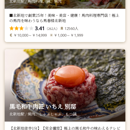
北新地駅 / 馬肉料理、鍋、焼肉
■北新地で創業25年！美味・美容・健康！馬肉料理専門店！極上
の馬肉を味わうなら馬春楼北新地
3.41
人
12560
（
人）
262
￥10,000～￥14,999
￥1,000～￥1,999
黒毛和牛肉匠 いちえ 別邸
北新地駅 / 焼肉、しゃぶしゃぶ、もつ鍋
【北新地徒歩1分】【完全個室】極上の黒毛和牛の味わえるテレビ