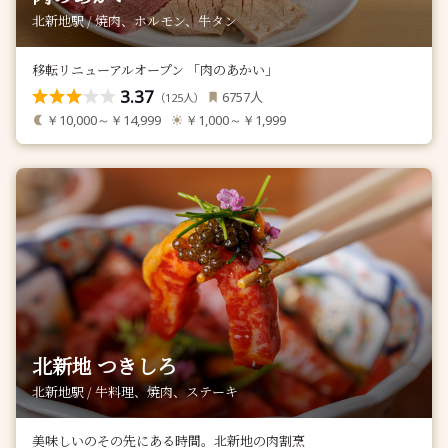
北新地駅 / 焼肉、ホルモン、牛タン
移転リニューアルオープン 「肉のあかい」
3.37
人
6757
（
人）
125
￥10,000～￥14,999
￥1,000～￥1,999
北新地 つきしろ
北新地駅 / 牛料理、焼肉、ステーキ
美味しいのその先にある時間。北新地の肉割烹