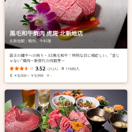
黒毛和牛焼肉 虎斑 北新地店
北新地駅 / 焼肉、牛料理
店主の雌牛への拘り・A5黒毛和牛！特別な日に相応しい、”並じ
ゃない”焼肉～新世代の肉割烹～
3.52
人
11680
（
人）
212
￥8,000～￥9,999
-