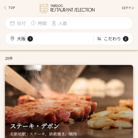
ログイン
TOP
日付
時間
人数
大阪
こだわり
1
2
20件
ステーキ・デボン
北新地駅 / ステーキ、鉄板焼き、焼肉