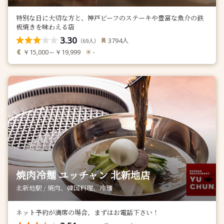
特別な日に大切な方と、神戸ビーフのステーキや豊富な魚介の鉄
板焼きを味わえる店
3.30
人
3794
（
人）
69
￥15,000～￥19,999
-
焼肉冷麺 ユッチャン 北新地店
北新地駅 / 焼肉、韓国料理、冷麺
ネット予約が満席の場合、まずはお電話下さい！