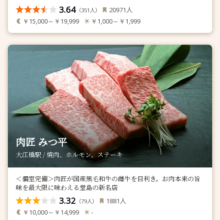
3.64
人
20971
（
人）
351
￥15,000～￥19,999
￥1,000～￥1,999
肉匠 みつ平
大江橋駅 / 焼肉、ホルモン、ステーキ
＜個室完備＞肉匠が国産黒毛和牛の雌牛を目利き。お肉本来の旨
味を最大限に味わえる堂島の新名店
3.32
人
1881
（
人）
79
￥10,000～￥14,999
-