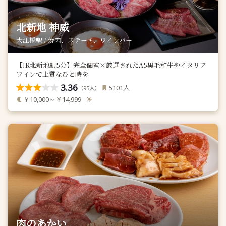
北新地 神威
大江橋駅 / 焼肉、ステーキ、ワインバー
【JR北新地駅5分】完全個室×厳選されたA5黒毛和牛やイタリア
ワインで上質なひと時を
3.36
人
5101
（
人）
95
￥10,000～￥14,999
-
肉のあかい