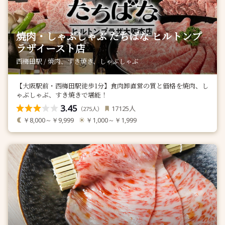
焼肉・しゃぶしゃぶ たちばな ヒルトンプ
ラザイースト店
西梅田駅 / 焼肉、すき焼き、しゃぶしゃぶ
【大阪駅前・西梅田駅徒歩1分】食肉卸直営の質と価格を焼肉、し
ゃぶしゃぶ、すき焼きで堪能！
3.45
人
17125
（
人）
275
￥8,000～￥9,999
￥1,000～￥1,999