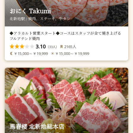
おにく Takumi
北新地駅 / 焼肉、ステーキ、牛タン
◆アラカルト営業スタート◆コースはスタッフが全て焼き上げる
フルアテンド焼肉
3.10
人
2165
（
人）
33
￥15,000～￥19,999
￥15,000～￥19,999
馬春楼 北新地総本店