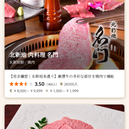
北新地 肉料理 名門
北新地駅 / 焼肉
【完全個室｜北新地本通り】厳選牛の多彩な部位を焼肉で堪能
3.50
人
26300
（
人）
488
￥8,000～￥9,999
￥1,000～￥1,999