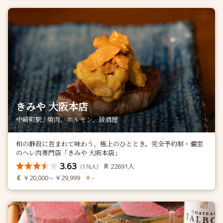
きみや 大阪本店
中崎町駅 / 焼肉、ホルモン、居酒屋
和の静寂に包まれて味わう、極上のひととき。完全予約制・個室
のヘレ肉専門店「きみや 大阪本店」
3.63
人
22691
（
人）
176
￥20,000～￥29,999
-