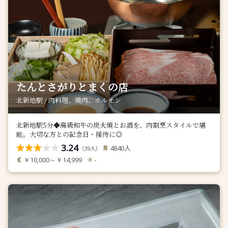
たんとさがりとまくの店
北新地駅 / 肉料理、焼肉、ホルモン
北新地駅5分◆高級和牛の炭火焼とお酒を、肉割烹スタイルで堪
能。大切な方との記念日・接待に◎
3.24
人
4840
（
人）
39
￥10,000～￥14,999
-