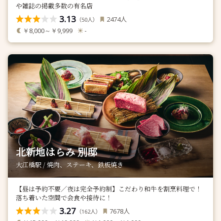
や雑誌の掲載多数の有名店
3.13
人
2474
（
人）
50
￥8,000～￥9,999
-
北新地はらみ 別邸
大江橋駅 / 焼肉、ステーキ、鉄板焼き
【昼は予約不要／夜は完全予約制】こだわり和牛を割烹料理で！
落ち着いた空間で会食や接待に！
3.27
人
7678
（
人）
162