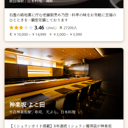
飯田橋駅 / 日本料理、海鮮
石畳の路地裏に佇む老舗割烹め乃惣 ~料亭の味をお気軽に至福の
ひとときを ~個室完備しております
3.46
人
27209
（
人）
294
￥10,000～￥14,999
￥3,000～￥3,999
神楽坂 よこ田
牛込神楽坂駅 / 寿司、天ぷら、日本料理
【ミシュランガイド掲載】8年連続ミシュラン獲得店が神楽坂