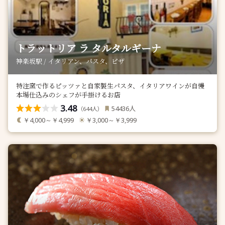
トラットリア ラ タルタルギーナ
神楽坂駅 / イタリアン、パスタ、ピザ
特注窯で作るピッツァと自家製生パスタ、イタリアワインが自慢
本場仕込みのシェフが手掛けるお店
3.48
人
54436
（
人）
644
￥4,000～￥4,999
￥3,000～￥3,999