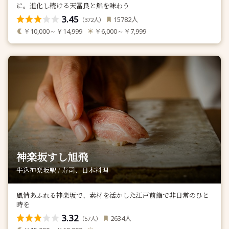
に。進化し続ける天冨良と鮨を味わう
3.45
人
15782
（
人）
372
￥10,000～￥14,999
￥6,000～￥7,999
神楽坂すし旭飛
牛込神楽坂駅 / 寿司、日本料理
風情あふれる神楽坂で、素材を活かした江戸前鮨で非日常のひと
時を
3.32
人
2634
（
人）
57