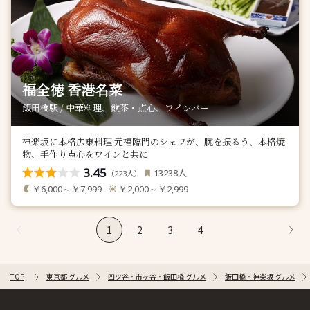
福全徳 香港名菜
飯田橋駅 / 中華料理、飲茶・点心、ワインバー
神楽坂に本格広東料理 元福臨門のシェフが、腕を振るう、本格焼
物、手作り点心をワインと共に
3.45
人
13238
（
人）
223
￥6,000～￥7,999
￥2,000～￥2,999
1
2
3
4
TOP
東京都 グルメ
四ツ谷・市ヶ谷・飯田橋 グルメ
飯田橋・神楽坂 グルメ