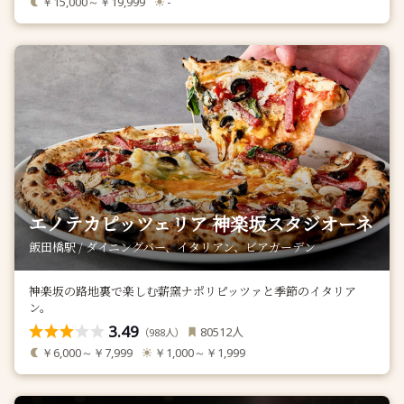
￥15,000～￥19,999
-
エノテカピッツェリア 神楽坂スタジオーネ
飯田橋駅 / ダイニングバー、イタリアン、ビアガーデン
神楽坂の路地裏で楽しむ薪窯ナポリピッツァと季節のイタリア
ン。
3.49
人
80512
（
人）
988
￥6,000～￥7,999
￥1,000～￥1,999