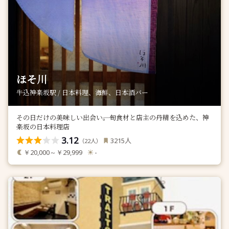
ほそ川
牛込神楽坂駅 / 日本料理、海鮮、日本酒バー
その日だけの美味しい出会い――。旬食材と店主の丹精を込めた、神
楽坂の日本料理店
3.12
人
3215
（
人）
22
￥20,000～￥29,999
-