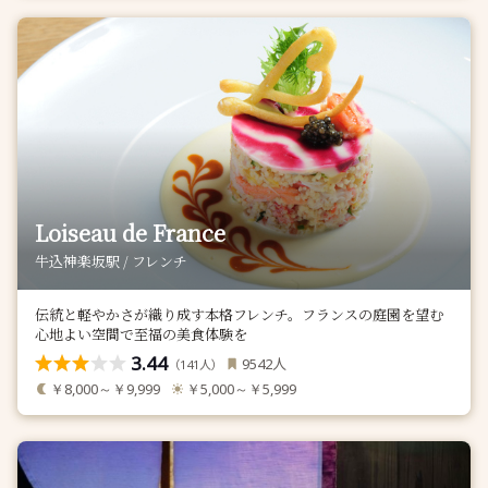
Loiseau de France
牛込神楽坂駅 / フレンチ
伝統と軽やかさが織り成す本格フレンチ。フランスの庭園を望む
心地よい空間で至福の美食体験を
3.44
人
9542
（
人）
141
￥8,000～￥9,999
￥5,000～￥5,999