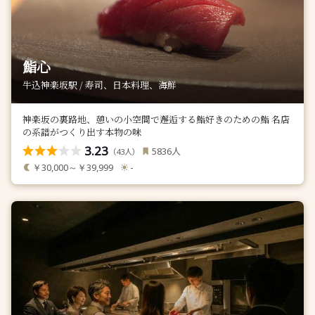
鮨心
牛込神楽坂駅 / 寿司、日本料理、海鮮
神楽坂の裏路地、憩いの小空間で邂逅する鮨好きのための鮨 名店
の系譜がつくり出す本物の味
3.23
人
5836
（
人）
43
￥30,000～￥39,999
-