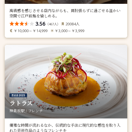
高級感を感じさせる店内ながらも、肩肘張らずに過ごせる温かい
空間で江戸前鮨を愉しめる。
3.56
人
20084
（
人）
467
￥10,000～￥14,999
￥3,000～￥3,999
ラトラス
神楽坂駅 / フレンチ
優雅な時間が流れるなか、伝統的な手法に現代的な感性を取り入
れた芸術作品のようなフレンチを