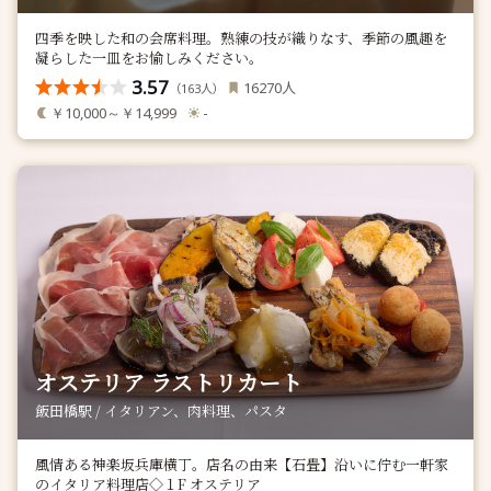
四季を映した和の会席料理。熟練の技が織りなす、季節の風趣を
凝らした一皿をお愉しみください。
3.57
人
16270
（
人）
163
￥10,000～￥14,999
-
オステリア ラストリカート
飯田橋駅 / イタリアン、肉料理、パスタ
風情ある神楽坂兵庫横丁。店名の由来【石畳】沿いに佇む一軒家
のイタリア料理店◇１F オステリア