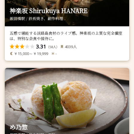
神楽坂 Shirukuya HANARE
飯田橋駅 / 鉄板焼き、創作料理
五感で堪能する淡路島食材のライブ感。神楽坂の上質な完全個室
は、特別な会食や接待に。
3.31
人
4039
（
人）
58
￥15,000～￥19,999
-
め乃惣