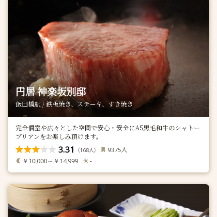
円居 神楽坂別邸
飯田橋駅 / 鉄板焼き、ステーキ、すき焼き
完全個室や広々とした空間で安心・安全にA5黒毛和牛のシャトー
ブリアンをお楽しみ頂けます。
3.31
人
9375
（
人）
168
￥10,000～￥14,999
-