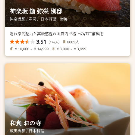
神楽坂 鮨 弥栄 別邸
神楽坂駅 / 寿司、日本料理、海鮮
隠れ家的魅力と高級感溢れる店内で極上の江戸前鮨を
3.51
人
6685
（
人）
142
￥10,000～￥14,999
￥3,000～￥3,999
和食 おの寺
飯田橋駅 / 日本料理