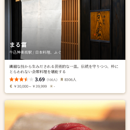
まる富
牛込神楽坂駅 / 日本料理、ふぐ
繊細な技から生みだされる芸術的な一皿。伝統を守りつつ、枠に
とらわれない会席料理を堪能する
3.69
人
8306
（
人）
100
￥30,000～￥39,999
-