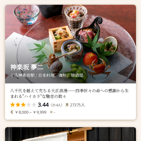
神楽坂 夢二
牛込神楽坂駅 / 日本料理、海鮮、居酒屋
八千代を越えて充ちる大正浪漫──四季折々の命への感謝から生
まれる"ハイカラ"な馳走の数々
3.44
人
27375
（
人）
314
￥8,000～￥9,999
-