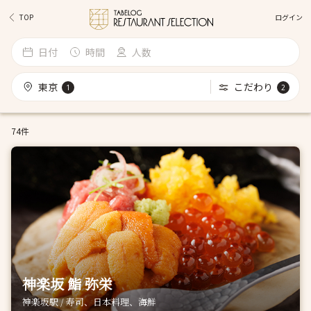
ログイン
TOP
日付
時間
人数
東京
こだわり
1
2
74件
神楽坂 鮨 弥栄
神楽坂駅 / 寿司、日本料理、海鮮