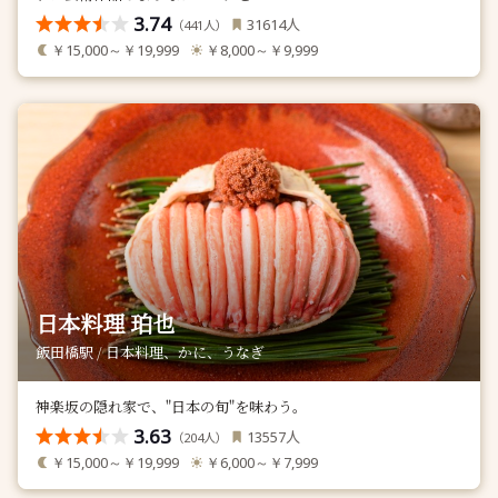
3.74
人
31614
（
人）
441
￥15,000～￥19,999
￥8,000～￥9,999
日本料理 珀也
飯田橋駅 / 日本料理、かに、うなぎ
神楽坂の隠れ家で、"日本の旬"を味わう。
3.63
人
13557
（
人）
204
￥15,000～￥19,999
￥6,000～￥7,999