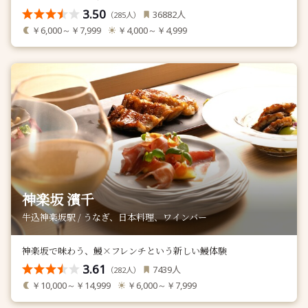
3.50
人
36882
（
人）
285
￥6,000～￥7,999
￥4,000～￥4,999
神楽坂 濱千
牛込神楽坂駅 / うなぎ、日本料理、ワインバー
神楽坂で味わう、鰻×フレンチという新しい鰻体験
3.61
人
7439
（
人）
282
￥10,000～￥14,999
￥6,000～￥7,999