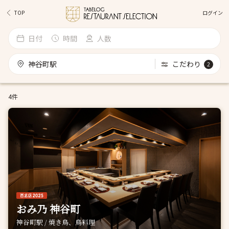
ログイン
TOP
日付
時間
人数
神谷町駅
こだわり
2
4件
おみ乃 神谷町
神谷町駅 / 焼き鳥、鳥料理