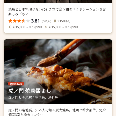
焼鳥と日本料理が互いに引き立て合う和のコラボレーションをお
楽しみ下さい
3.81
人
31598
（
人）
561
￥15,000～￥19,999
￥15,000～￥19,999
虎ノ門 焼鳥國よし
虎ノ門ヒルズ駅 / 焼き鳥、鳥料理
虎ノ門の路地裏、知る人ぞ知る炭火焼鳥。地鶏と希少部位、完全
個室3室と檜カウンター