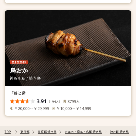
鳥おか
神谷町駅 / 焼き鳥
「静と動」
3.91
人
8799
（
人）
194
￥20,000～￥29,999
￥10,000～￥14,999
TOP
東京都
東京都 焼き鳥
六本木・麻布・広尾 焼き鳥
神谷町 焼き鳥