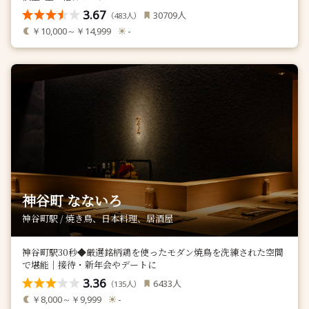
3.67
人
30709
（
人）
483
￥10,000～￥14,999
-
神谷町 なないろ
神谷町駅 / 焼き鳥、日本料理、居酒屋
神谷町駅30秒◆厳選銘柄鶏を使ったモダン焼鳥を洗練された空間
で堪能｜接待・新年会やデートに
3.36
人
6433
（
人）
135
￥8,000～￥9,999
-