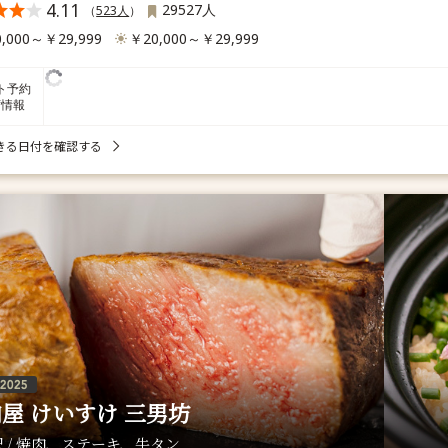
4.11
29527人
（
523人
）
,000～￥29,999
￥20,000～￥29,999
ト予約
席情報
きる日付を確認する
屋 けいすけ 三男坊
 / 焼肉、ステーキ、牛タン