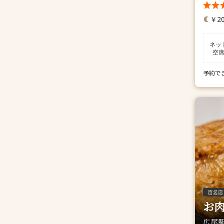
￥20
ネッ
空
予約で
お肉
広尾駅