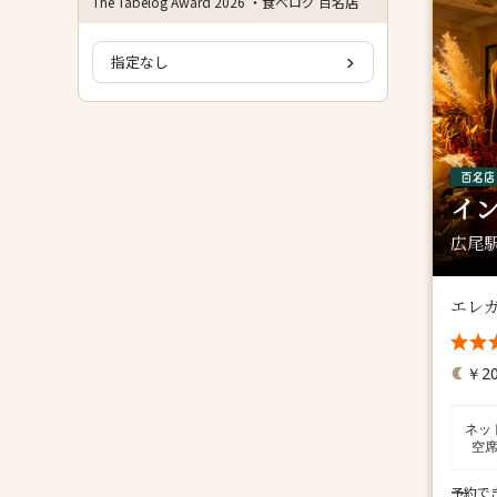
The Tabelog Award 2026 ・食べログ 百名店
指定なし
イ
広尾駅
エレ
￥20
ネッ
空
予約で