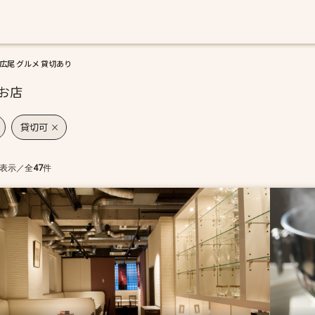
広尾 グルメ 貸切あり
お店
貸切可
表示
／
全
47
件