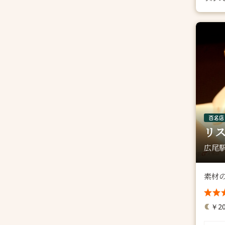
リス
広尾駅
素材
￥20