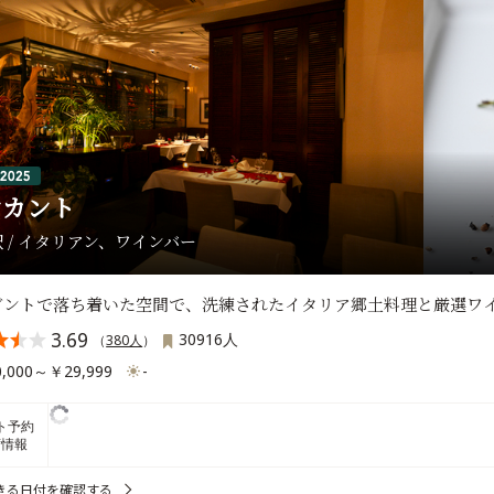
ンカント
 / イタリアン、ワインバー
ガントで落ち着いた空間で、洗練されたイタリア郷土料理と厳選ワ
3.69
30916人
（
380人
）
,000～￥29,999
-
ト予約
席情報
きる日付を確認する