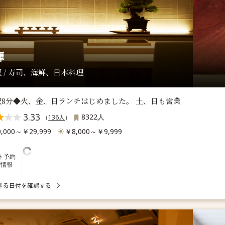
輝
 / 寿司、海鮮、日本料理
駅8分◆火、金、日ランチはじめました。 土、日も営業
3.33
8322人
（
136人
）
,000～￥29,999
￥8,000～￥9,999
ト予約
席情報
きる日付を確認する