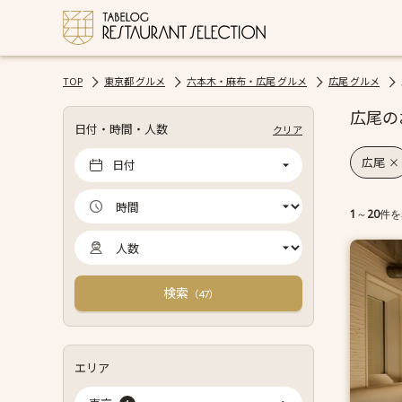
TOP
東京都 グルメ
六本木・麻布・広尾 グルメ
広尾 グルメ
広尾の
日付・時間・人数
クリア
広尾
日付
1
～
20
件を
検索
（
）
47
エリア