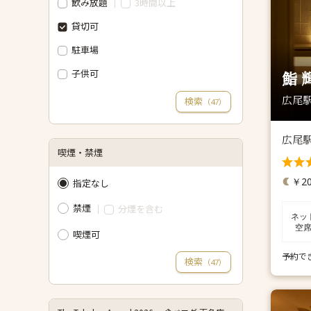
飲み放題
3時間以上
貸切可
駐車場
子供可
鮨 
広尾駅
検索
（
）
47
広尾
喫煙・禁煙
￥20
指定なし
禁煙
分煙を含む
ネッ
空
喫煙可
予約で
検索
（
）
47