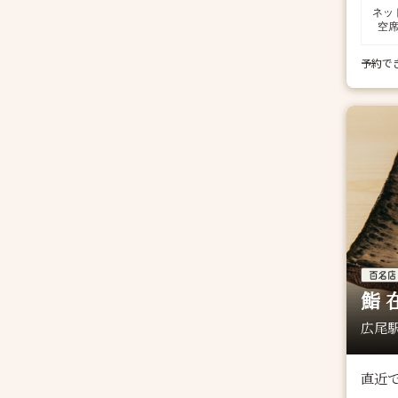
ネッ
空
予約で
鮨 
広尾駅
直近で