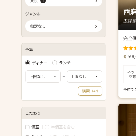
東京
1
西麻
ジャンル
広尾駅
指定なし
完全
予算
￥6,
ディナー
ランチ
ネッ
~
空
予約で
検索
（
）
47
こだわり
個室
半個室を含む