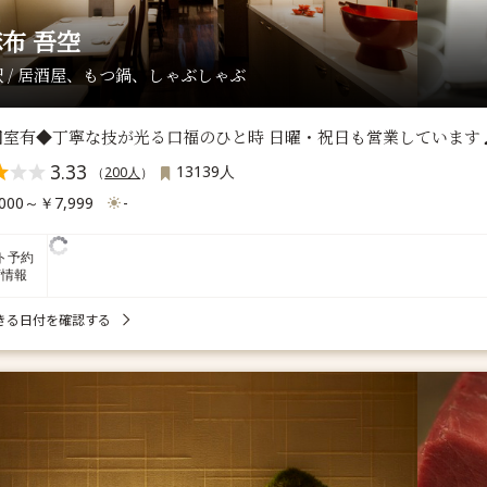
布 吾空
 / 居酒屋、もつ鍋、しゃぶしゃぶ
個室有◆丁寧な技が光る口福のひと時 日曜・祝日も営業しています
3.33
13139人
（
200人
）
000～￥7,999
-
ト予約
席情報
きる日付を確認する