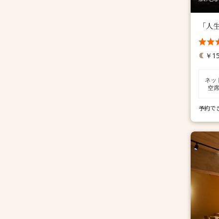
「人
￥15
ネッ
空
予約で