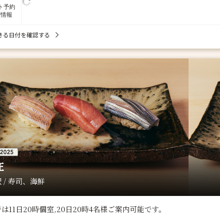
ト予約
席情報
きる日付を確認する
在
 / 寿司、海鮮
は11日20時個室,20日20時4名様ご案内可能です。