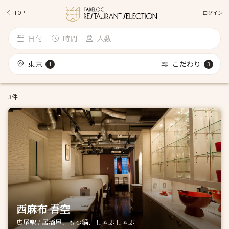
ログイン
TOP
日付
時間
人数
東京
こだわり
1
3
3件
西麻布 吾空
広尾駅 / 居酒屋、もつ鍋、しゃぶしゃぶ