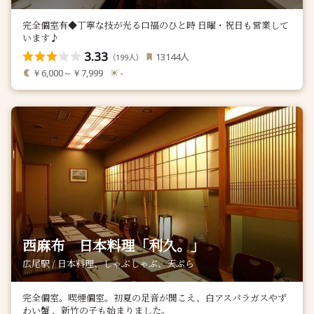
完全個室有◆丁寧な技が光る口福のひと時 日曜・祝日も営業して
います♪
3.33
人
13144
（
人）
199
￥6,000～￥7,999
-
西麻布 日本料理「利久。」
広尾駅 / 日本料理、しゃぶしゃぶ、天ぷら
完全個室。喫煙個室。初夏の足音が聞こえ、白アスパラガスやず
わい蟹 、新竹の子も始まりました。