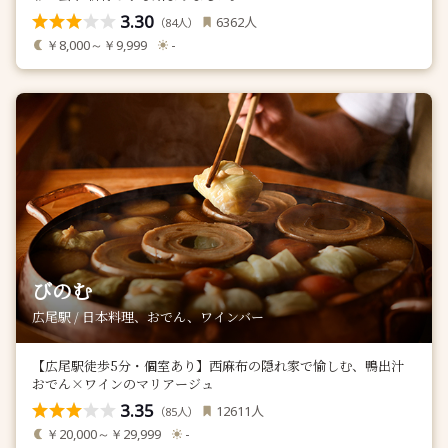
3.30
人
6362
（
人）
84
￥8,000～￥9,999
-
びのむ
広尾駅 / 日本料理、おでん、ワインバー
【広尾駅徒歩5分・個室あり】西麻布の隠れ家で愉しむ、鴨出汁
おでん×ワインのマリアージュ
3.35
人
12611
（
人）
85
￥20,000～￥29,999
-