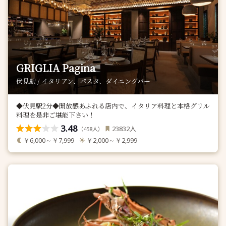
GRIGLIA Pagina
伏見駅 / イタリアン、パスタ、ダイニングバー
◆伏見駅2分◆開放感あふれる店内で、イタリア料理と本格グリル
料理を是非ご堪能下さい！
3.48
人
23832
（
人）
458
￥6,000～￥7,999
￥2,000～￥2,999