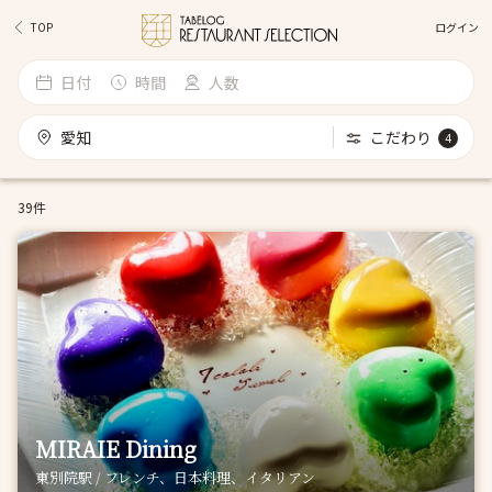
ログイン
TOP
日付
時間
人数
愛知
こだわり
4
39件
MIRAIE Dining
東別院駅 / フレンチ、日本料理、イタリアン