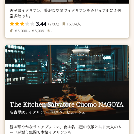
古民家イタリアン。贅沢な空間でイタリアンをカジュアルに♪個
室多数あり。
3.44
人
16334
（
人）
273
￥5,000～￥5,999
-
The Kitchen Salvatore Cuomo NAGOYA
名古屋駅 / イタリアン、パスタ、ビュッフェ
昼は華やかなランチブッフェ、夜は名古屋の夜景と共に大人のム
ードが漂う空間で本格イタリアンを