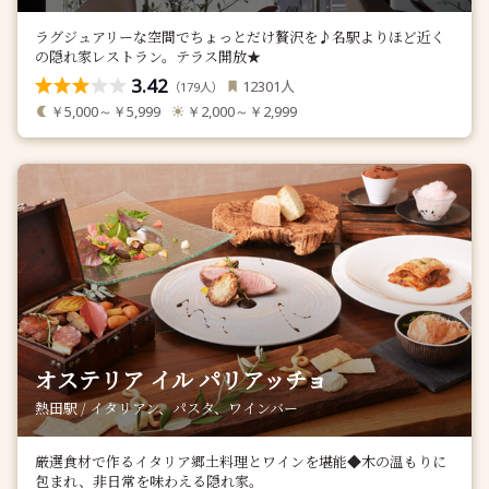
ラグジュアリーな空間でちょっとだけ贅沢を♪名駅よりほど近く
の隠れ家レストラン。テラス開放★
3.42
人
12301
（
人）
179
￥5,000～￥5,999
￥2,000～￥2,999
オステリア イル パリアッチョ
熱田駅 / イタリアン、パスタ、ワインバー
厳選食材で作るイタリア郷土料理とワインを堪能◆木の温もりに
包まれ、非日常を味わえる隠れ家。