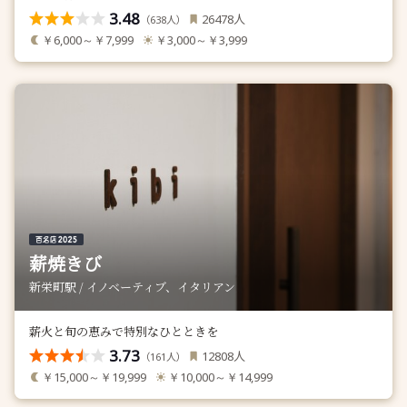
3.48
人
26478
（
人）
638
￥6,000～￥7,999
￥3,000～￥3,999
薪焼きび
新栄町駅 / イノベーティブ、イタリアン
薪火と旬の恵みで特別なひとときを
3.73
人
12808
（
人）
161
￥15,000～￥19,999
￥10,000～￥14,999