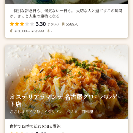
－特別な記念日も、何気ない一日も。 大切な人と過ごすこの瞬間
は、きっと人生の宝物になる－
3.30
人
5589
（
人）
104
￥8,000～￥9,999
-
オステリアラマンテ 名古屋グローバルゲー
ト店
ささしまライブ駅 / イタリアン、パスタ、肉料理
食材で 四季の訪れを知る贅沢