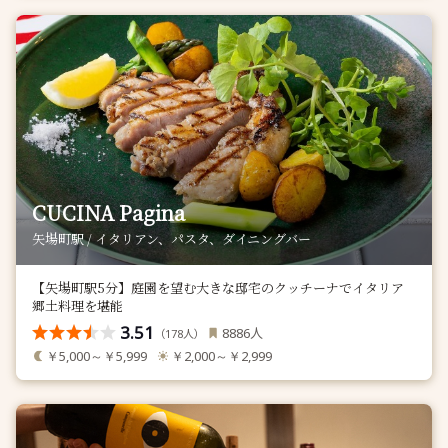
CUCINA Pagina
矢場町駅 / イタリアン、パスタ、ダイニングバー
【矢場町駅5分】庭園を望む大きな邸宅のクッチーナでイタリア
郷土料理を堪能
3.51
人
8886
（
人）
178
￥5,000～￥5,999
￥2,000～￥2,999