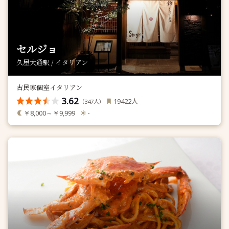
セルジョ
久屋大通駅 / イタリアン
古民家個室イタリアン
3.62
人
19422
（
人）
347
￥8,000～￥9,999
-