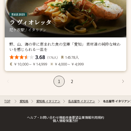
ラ ヴィオレッタ
尼ケ坂駅 / イタリアン
野、山、海の幸に恵まれた食の宝庫「愛知」 素材達の純粋な味わ
いを感じられる一皿を
3.68
人
14578
（
人）
176
￥10,000～￥14,999
￥4,000～￥4,999
1
2
TOP
愛知県
愛知県 イタリアン
名古屋市 イタリアン
名古屋市 イタリアン
ヘルプ・お問い合わせ
機能改善要望
企業情報
利用規約
個人情報保護方針