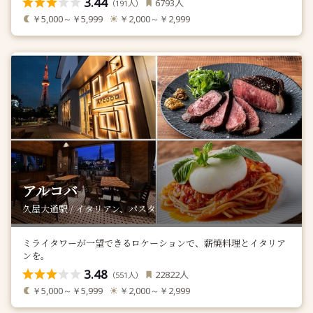
3.44
人
6793
（
人）
191
￥5,000～￥5,999
￥2,000～￥2,999
アルコバ
久屋大通駅 / イタリアン、パスタ
ミライタワーが一望できるロケーションで、薪焼料理とイタリア
ンを。
3.48
人
22822
（
人）
551
￥5,000～￥5,999
￥2,000～￥2,999