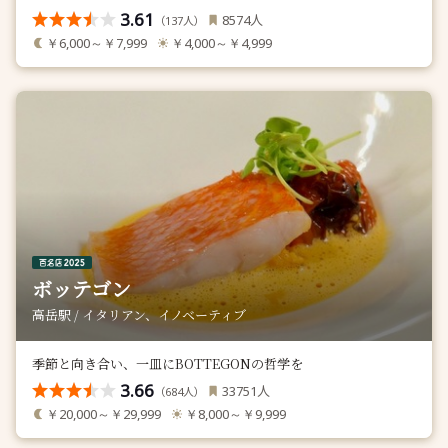
3.61
人
8574
（
人）
137
￥6,000～￥7,999
￥4,000～￥4,999
ボッテゴン
高岳駅 / イタリアン、イノベーティブ
季節と向き合い、一皿にBOTTEGONの哲学を
3.66
人
33751
（
人）
684
￥20,000～￥29,999
￥8,000～￥9,999