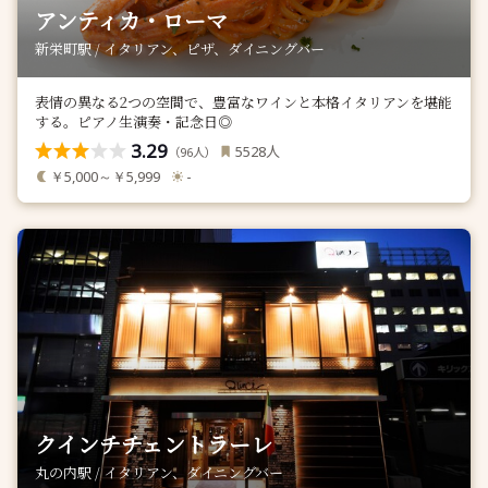
アンティカ・ローマ
新栄町駅 / イタリアン、ピザ、ダイニングバー
表情の異なる2つの空間で、豊富なワインと本格イタリアンを堪能
する。ピアノ生演奏・記念日◎
3.29
人
5528
（
人）
96
￥5,000～￥5,999
-
クインチチェントラーレ
丸の内駅 / イタリアン、ダイニングバー