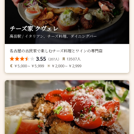
チーズ家 クヴェレ
高岳駅 / イタリアン、チーズ料理、ダイニングバー
名古屋の古民家で楽しむチーズ料理とワインの専門店
3.55
人
13507
（
人）
207
￥5,000～￥5,999
￥2,000～￥2,999