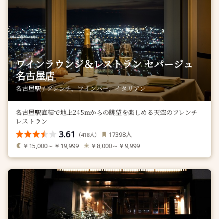
ワインラウンジ＆レストラン セパージュ
名古屋店
名古屋駅 / フレンチ、ワインバー、イタリアン
名古屋駅直結で地上245mからの眺望を楽しめる天空のフレンチ
レストラン
3.61
人
17398
（
人）
418
￥15,000～￥19,999
￥8,000～￥9,999