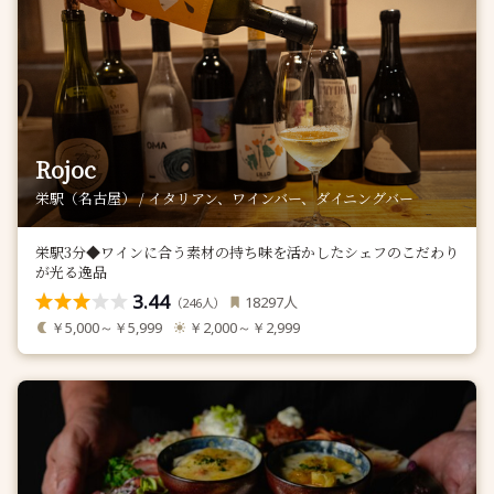
Rojoc
栄駅（名古屋） / イタリアン、ワインバー、ダイニングバー
栄駅3分◆ワインに合う素材の持ち味を活かしたシェフのこだわり
が光る逸品
3.44
人
18297
（
人）
246
￥5,000～￥5,999
￥2,000～￥2,999