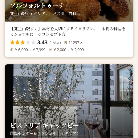
アルフォルトゥーナ
覚王山駅 / イタリアン、パスタ、肉料理
【覚王山駅すぐ】素材を大切にするイタリアン。「本物の料理を
カジュアルに」がコンセプト☆
3.43
人
11297
（
人）
186
￥6,000～￥7,999
￥2,000～￥2,999
ビストリア ギャッツビー
国際センター駅 / フレンチ、イタリアン