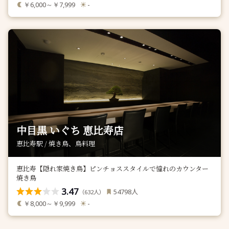
￥6,000～￥7,999
-
中目黒 いぐち 恵比寿店
恵比寿駅 / 焼き鳥、鳥料理
恵比寿【隠れ家焼き鳥】ピンチョススタイルで憧れのカウンター
焼き鳥
3.47
人
54798
（
人）
632
￥8,000～￥9,999
-