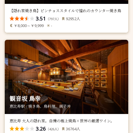
【隠れ家焼き鳥】ピンチョススタイルで憧れのカウンター焼き鳥
3.51
人
92952
（
人）
797
￥8,000～￥9,999
-
観音坂 鳥幸
恵比寿駅 / 焼き鳥、鳥料理、親子丼
恵比寿 大人の隠れ家。自慢の極上焼鳥×世界の厳選ワイン。
3.26
人
36764
（
人）
426