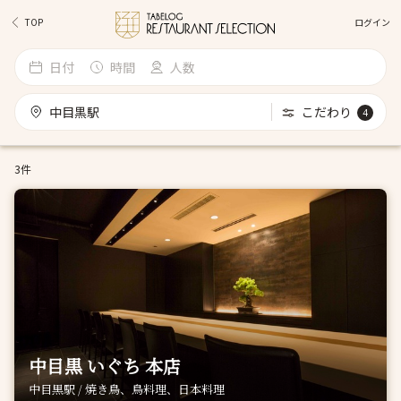
ログイン
TOP
日付
時間
人数
中目黒駅
こだわり
4
3件
中目黒 いぐち 本店
中目黒駅 / 焼き鳥、鳥料理、日本料理