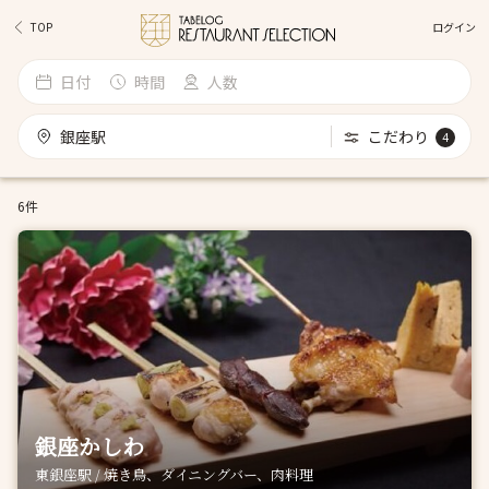
ログイン
TOP
日付
時間
人数
銀座駅
こだわり
4
6件
銀座かしわ
東銀座駅 / 焼き鳥、ダイニングバー、肉料理