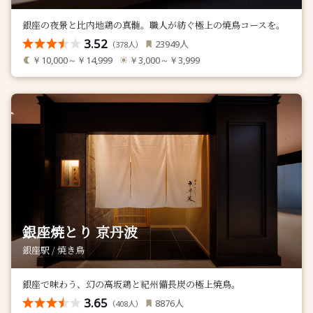
銀座の夜景と比内地鶏の真髄。職人が紡ぐ極上の焼鳥コースを。
3.52
人
23949
（
人）
378
￥10,000～￥14,999
￥3,000～￥3,999
銀座焼とり 京丹波
銀座駅 / 焼き鳥
銀座で味わう、幻の高坂鶏と紀州備長炭の極上焼鳥。
3.65
人
8876
（
人）
408