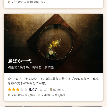
￥15,000～￥19,999
-
鳥ばか一代
銀座駅 / 焼き鳥、鳥料理、居酒屋
全3フロア、様々なシーン。趣の異なる数タイプの個室など、宴席
を彩る寛ぎの空間をご用意。
3.47
人
62491
（
人）
691
￥6,000～￥7,999
￥4,000～￥4,999