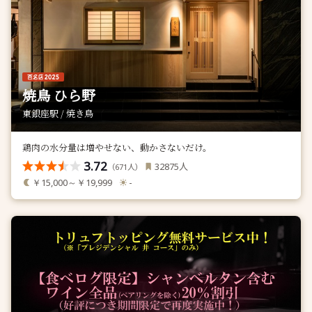
焼鳥 ひら野
東銀座駅 / 焼き鳥
鶏肉の水分量は増やせない、動かさないだけ。
3.72
人
32875
（
人）
671
￥15,000～￥19,999
-