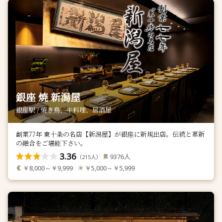
銀座 焼 新潟屋
銀座駅 / 焼き鳥、牛料理、居酒屋
創業77年 東十条の名店【新潟屋】が銀座に新規出店。伝統と革新
の融合をご堪能下さい。
3.36
人
9376
（
人）
215
￥8,000～￥9,999
￥5,000～￥5,999