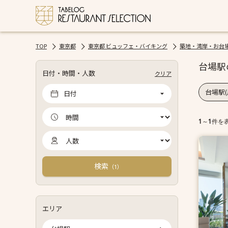
TOP
東京都
東京都 ビュッフェ・バイキング
築地・湾岸・お台
台場駅
日付・時間・人数
クリア
台場駅(
日付
1
～
1
件を
検索
（
）
1
エリア