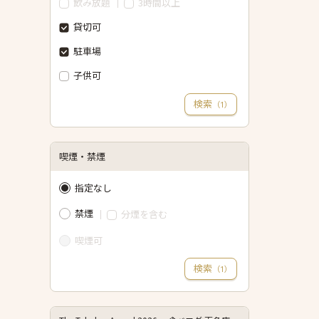
飲み放題
3時間以上
貸切可
駐車場
子供可
検索
（
）
1
喫煙・禁煙
指定なし
禁煙
分煙を含む
喫煙可
検索
（
）
1