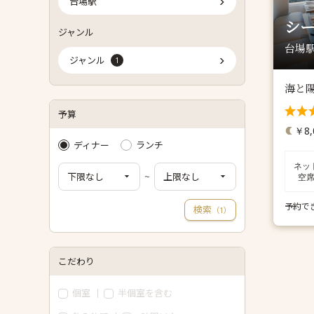
台場駅
シー
ジャンル
台場駅
ジャンル
1
海と
予算
￥8,
ディナー
ランチ
ネッ
~
空
予約で
検索
（
）
1
こだわり
個室
半個室を含む