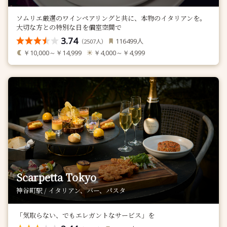
ソムリエ厳選のワインペアリングと共に、本物のイタリアンを。
大切な方との特別な日を個室空間で
3.74
人
116499
（
人）
2507
￥10,000～￥14,999
￥4,000～￥4,999
Scarpetta Tokyo
神谷町駅 / イタリアン、バー、パスタ
「気取らない、でもエレガントなサービス」を