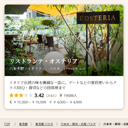
リストランテ・オステリア
六本木駅 / イタリアン、パスタ、バーベキュー
イタリア伝統の味を繊細な一皿に。デートなどの普段使いからテ
ラスBBQ・貸切などの団体様まで
3.42
人
19688
（
人）
218
￥15,000～￥19,999
￥4,000～￥4,999
TOP
東京都
東京都 パスタ
六本木・麻布・広尾 パスタ
六本木・麻布・広尾