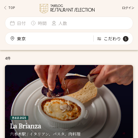
ログイン
TOP
日付
時間
人数
東京
こだわり
5
4件
La Brianza
六本木駅 / イタリアン、パスタ、肉料理