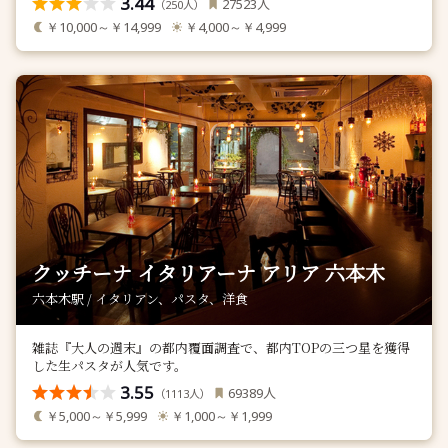
3.44
人
27523
（
人）
250
￥10,000～￥14,999
￥4,000～￥4,999
クッチーナ イタリアーナ アリア 六本木
六本木駅 / イタリアン、パスタ、洋食
雑誌『大人の週末』の都内覆面調査で、都内TOPの三つ星を獲得
した生パスタが人気です。
3.55
人
69389
（
人）
1113
￥5,000～￥5,999
￥1,000～￥1,999