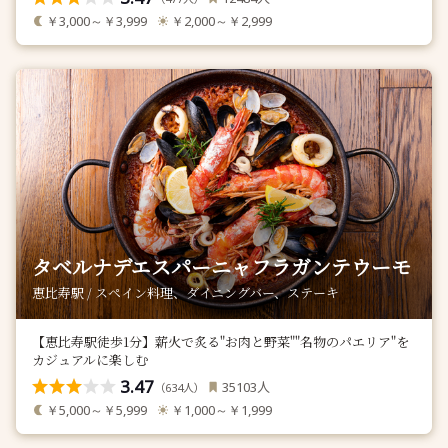
￥3,000～￥3,999
￥2,000～￥2,999
タベルナデエスパーニャフラガンテウーモ
恵比寿駅 / スペイン料理、ダイニングバー、ステーキ
【恵比寿駅徒歩1分】薪火で炙る"お肉と野菜""名物のパエリア"を
カジュアルに楽しむ
3.47
人
35103
（
人）
634
￥5,000～￥5,999
￥1,000～￥1,999