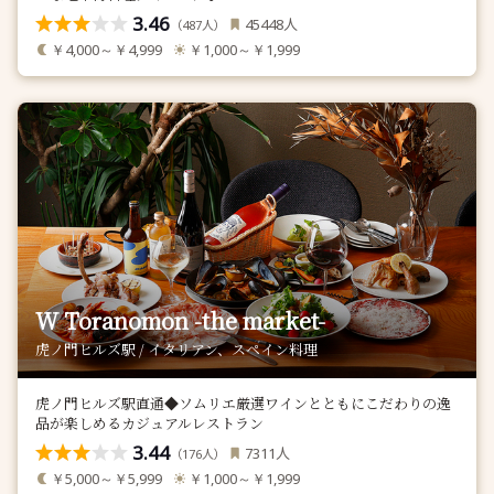
3.46
人
45448
（
人）
487
￥4,000～￥4,999
￥1,000～￥1,999
W Toranomon -the market-
虎ノ門ヒルズ駅 / イタリアン、スペイン料理
虎ノ門ヒルズ駅直通◆ソムリエ厳選ワインとともにこだわりの逸
品が楽しめるカジュアルレストラン
3.44
人
7311
（
人）
176
￥5,000～￥5,999
￥1,000～￥1,999