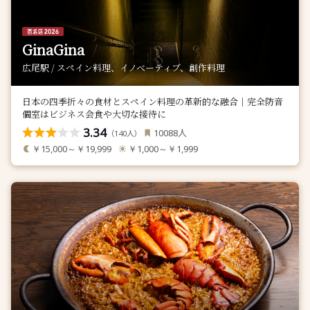
GinaGina
広尾駅 / スペイン料理、イノベーティブ、創作料理
日本の四季折々の食材とスペイン料理の革新的な融合｜完全防音
個室はビジネス会食や大切な接待に
3.34
人
10088
（
人）
140
￥15,000～￥19,999
￥1,000～￥1,999