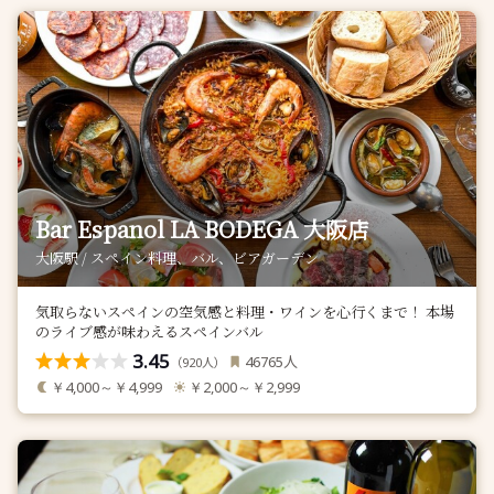
Bar Espanol LA BODEGA 大阪店
大阪駅 / スペイン料理、バル、ビアガーデン
気取らないスペインの空気感と料理・ワインを心行くまで！ 本場
のライブ感が味わえるスペインバル
3.45
人
46765
（
人）
920
￥4,000～￥4,999
￥2,000～￥2,999