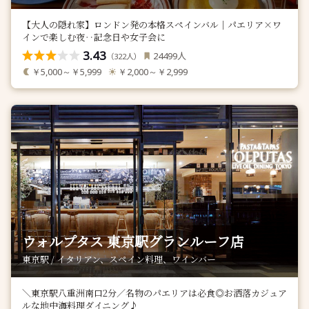
【大人の隠れ家】ロンドン発の本格スペインバル｜パエリア×ワ
インで楽しむ夜‥記念日や女子会に
3.43
人
24499
（
人）
322
￥5,000～￥5,999
￥2,000～￥2,999
ウォルプタス 東京駅グランルーフ店
東京駅 / イタリアン、スペイン料理、ワインバー
＼東京駅八重洲南口2分／名物のパエリアは必食◎お洒落カジュア
ルな地中海料理ダイニング♪