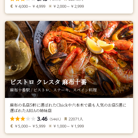
￥4,000～￥4,999
￥2,000～￥2,999
ビストロ クレスタ 麻布十番
麻布十番駅 / ビストロ、ステーキ、スペイン料理
麻布の名店5軒に選ばれたChickや六本木で最も人気のお店5選に
選ばれたARIAの姉妹店
3.46
人
22071
（
人）
544
￥5,000～￥5,999
￥1,000～￥1,999