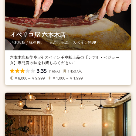
イベリコ屋 六本木店
乃木坂駅 / 豚料理、しゃぶしゃぶ、スペイン料理
六本木店駅徒歩5分 スペイン王室献上品の【レアル・ベジョー
タ】専門店の味をお楽しみください！
3.35
人
14607
（
人）
166
￥8,000～￥9,999
￥1,000～￥1,999