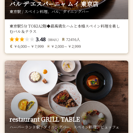
バル デ エスパーニャ ムイ 東京店
東京駅 / スペイン料理、バル、ダイニングバー
東京駅5分 TOKIA2階◆最高級生ハムと本格スペイン料理を楽し
むバル＆テラス
3.48
人
72416
（
人）
884
￥6,000～￥7,999
￥2,000～￥2,999
restaurant GRILL TABLE
ハーバーランド駅 / ダイニングバー、スペイン料理、ビュッフェ