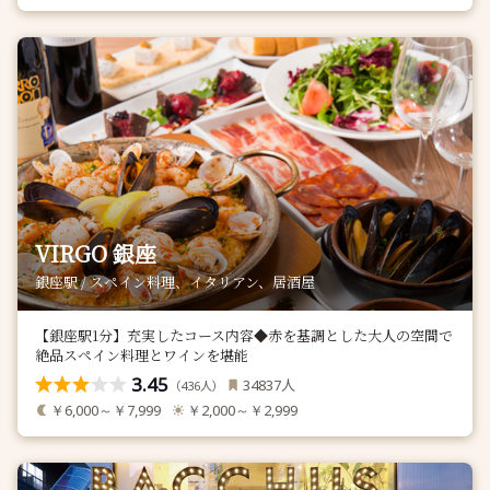
VIRGO 銀座
銀座駅 / スペイン料理、イタリアン、居酒屋
【銀座駅1分】充実したコース内容◆赤を基調とした大人の空間で
絶品スペイン料理とワインを堪能
3.45
人
34837
（
人）
436
￥6,000～￥7,999
￥2,000～￥2,999