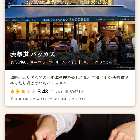
表参道 バッカス
表参道駅 / ヨーロッパ料理、スペイン料理、イタリアン
海鮮パエリアなどの地中海料理を楽しめる地中海バル◎ 表参道で
ゆったり過ごすならバッカスへ
3.48
人
60621
（
人）
802
￥4,000～￥4,999
￥1,000～￥1,999