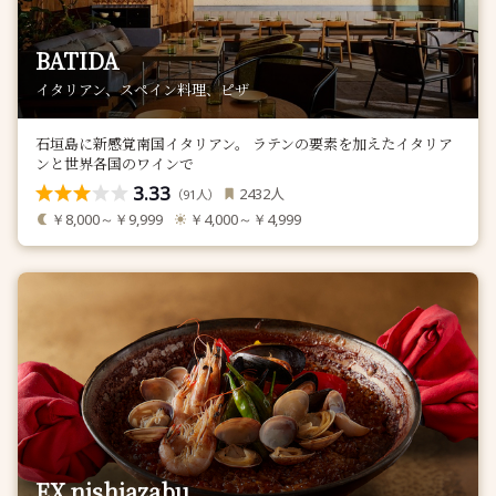
BATIDA
イタリアン、スペイン料理、ピザ
石垣島に新感覚南国イタリアン。 ラテンの要素を加えたイタリア
ンと世界各国のワインで
3.33
人
2432
（
人）
91
￥8,000～￥9,999
￥4,000～￥4,999
EX nishiazabu