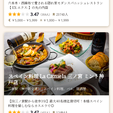
六本木・西麻布で愛される隠れ家モダンスパニッシュレストラン
【 EX-エクス-】の丸の内店
3.47
人
23743
（
人）
359
￥5,000～￥5,999
￥1,000～￥1,999
スペイン料理 La Cazuela 三ノ宮 ミント神
戸店
三宮駅（神戸新交通） / スペイン料理、バル、居酒屋
【JR三ノ宮駅から徒歩3分】最大40名様迄貸切可！本格スペイン
料理を愉しむならカスエラで◎
3.47
人
12484
（
人）
477