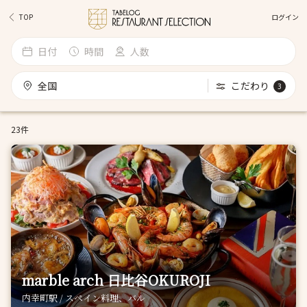
ログイン
TOP
日付
時間
人数
全国
こだわり
3
23件
marble arch 日比谷OKUROJI
内幸町駅 / スペイン料理、バル