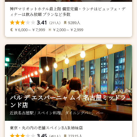
神戸マリオットホテル最上階 個室完備・ランチはビュッフェ・デ
ィナーは飲み放題 プランなど多数
3.41
人
9289
（
人）
211
￥6,000～￥7,999
￥2,000～￥2,999
バル デ エスパーニャ ムイ 名古屋ミッドラ
ンド店
近鉄名古屋駅 / スペイン料理、ダイニングバー、バー
東京・丸の内の老舗スペインBAＲ姉妹店
3.45
人
22315
（
人）
451