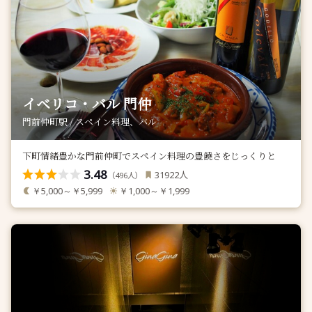
イベリコ・バル 門仲
門前仲町駅 / スペイン料理、バル
下町情緒豊かな門前仲町でスペイン料理の豊饒さをじっくりと
3.48
人
31922
（
人）
496
￥5,000～￥5,999
￥1,000～￥1,999