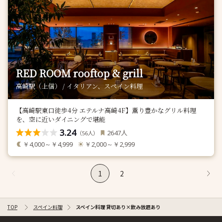
RED ROOM rooftop & grill
高崎駅（上信） / イタリアン、スペイン料理
【高崎駅東口徒歩4分 エテルナ高崎4F】薫り豊かなグリル料理
を、空に近いダイニングで堪能
3.24
人
2647
（
人）
56
￥4,000～￥4,999
￥2,000～￥2,999
1
2
TOP
スペイン料理
スペイン料理 貸切あり×飲み放題あり