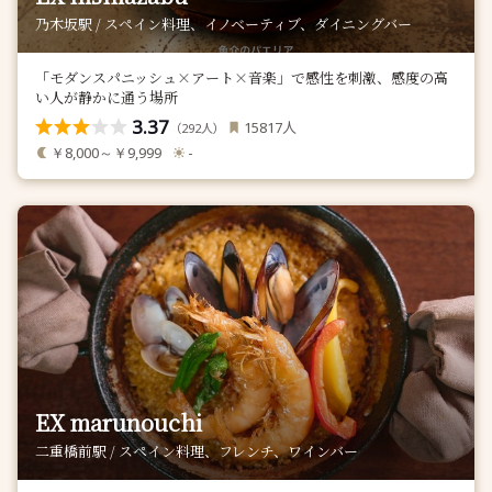
乃木坂駅 / スペイン料理、イノベーティブ、ダイニングバー
「モダンスパニッシュ×アート×音楽」で感性を刺激、感度の高
い人が静かに通う場所
3.37
人
15817
（
人）
292
￥8,000～￥9,999
-
EX marunouchi
二重橋前駅 / スペイン料理、フレンチ、ワインバー