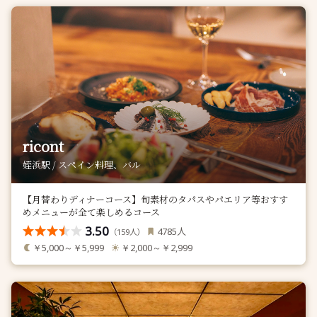
ricont
姪浜駅 / スペイン料理、バル
【月替わりディナーコース】旬素材のタパスやパエリア等おすす
めメニューが全て楽しめるコース
3.50
人
4785
（
人）
159
￥5,000～￥5,999
￥2,000～￥2,999