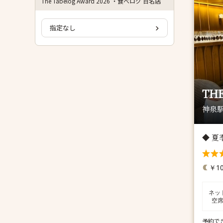
The Tabelog Award 2026 ・食べログ 百名店
指定なし
THE
神泉駅
◆ 
￥10
ネッ
空
予約で