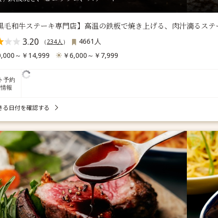
5黒毛和牛ステーキ専門店】高温の鉄板で焼き上げる、肉汁滴るステ
3.20
4661人
（
234人
）
,000～￥14,999
￥6,000～￥7,999
ト予約
席情報
きる日付を確認する