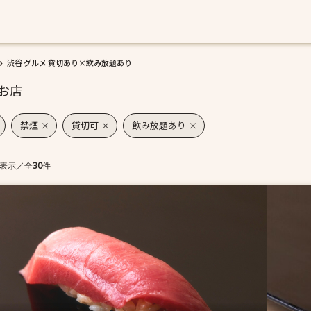
渋谷 グルメ 貸切あり×飲み放題あり
お店
禁煙
貸切可
飲み放題あり
表示
／
全
30
件