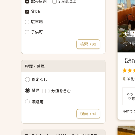
飲み放題
3時間以上
貸切可
駐車場
子供可
天厨
渋谷駅
検索
（
）
30
【渋
喫煙・禁煙
￥8,
指定なし
禁煙
分煙を含む
ネッ
空
喫煙可
予約で
検索
（
）
30