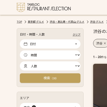
TOP
東京都 グルメ
渋谷・恵比寿・代官山 グルメ
渋谷 グルメ
渋谷の
日付・時間・人数
クリア
渋谷
日付
1
～
20
件を
検索
（
）
30
エリア