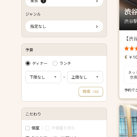
東京
1
渋谷
ジャンル
渋谷駅
指定なし
【渋谷
予算
￥10
ディナー
ランチ
ネッ
~
空
予約で
検索
（
）
30
こだわり
個室
半個室を含む