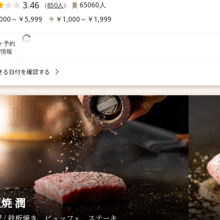
3.46
65060人
（
850人
）
000～￥5,999
￥1,000～￥1,999
ト予約
席情報
きる日付を確認する
焼 潤
 / 鉄板焼き、ビュッフェ、ステーキ