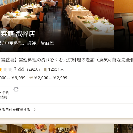
菜館 渋谷店
 / 中華料理、海鮮、居酒屋
谷宮益坂】宮廷料理の流れをくむ北京料理の老舗（換気可能な完全個
3.44
12551人
（
292人
）
000～￥9,999
￥2,000～￥2,999
ト予約
席情報
きる日付を確認する