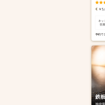
￥5,
ネッ
空
予約で
鉄板
神泉駅