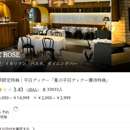
 ROSE
 / イタリアン、パスタ、ダイニングバー
夏季限定特典｜平日ディナー「夏の平日ディナー優待特典」
3.43
33033人
（
284人
）
,000～￥14,999
￥2,000～￥2,999
ト予約
席情報
きる日付を確認する