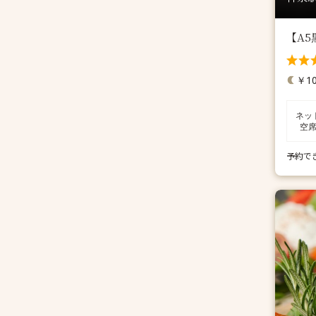
【A
￥10
ネッ
空
予約で