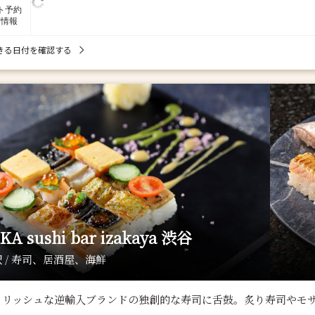
ト予約
席情報
きる日付を確認する
KA sushi bar izakaya 渋谷
 / 寿司、居酒屋、海鮮
イリッシュな逆輸入ブランドの独創的な寿司に舌鼓。炙り寿司やモ