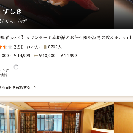
 すしき
 / 寿司、海鮮
駅徒歩3分】カウンターで本格派のお任せ鮨や酒肴の数々を。shibuya 
3.50
8702人
（
177人
）
,000～￥14,999
￥10,000～￥14,999
ト予約
席情報
きる日付を確認する