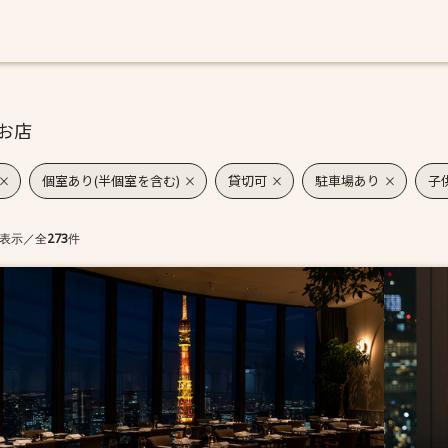
お店
個室あり(半個室を含む)
貸切可
駐車場あり
子
表示
／
全
273
件