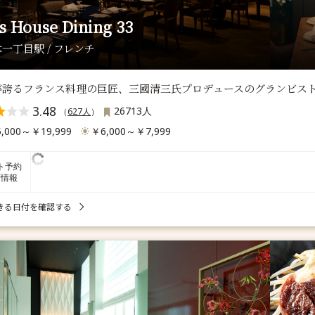
ls House Dining 33
一丁目駅 / フレンチ
誇るフランス料理の巨匠、三國清三氏プロデュースのグランビストロ「D
3.48
26713人
（
627人
）
,000～￥19,999
￥6,000～￥7,999
ト予約
席情報
きる日付を確認する