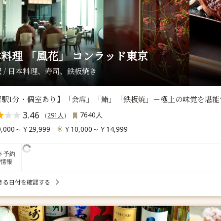
料理 「風花」 コンラッド東京
 / 日本料理、寿司、鉄板焼き
留駅1分・個室あり】「会席」「鮨」「鉄板焼」－極上の味覚を堪能
3.46
7640人
（
291人
）
,000～￥29,999
￥10,000～￥14,999
ト予約
席情報
きる日付を確認する