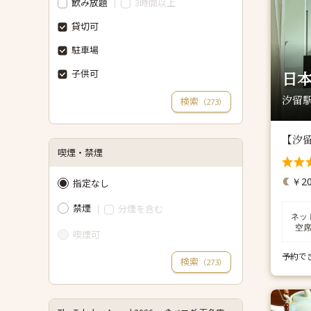
飲み放題
3時間以上
貸切可
駐車場
子供可
日本
汐留駅
検索
（
）
273
【汐
喫煙・禁煙
￥20
指定なし
禁煙
分煙を含む
ネッ
空
喫煙可
予約で
検索
（
）
273