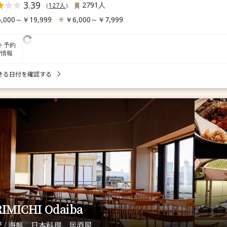
3.39
2791人
（
127人
）
,000～￥19,999
￥6,000～￥7,999
ト予約
席情報
きる日付を確認する
IMICHI Odaiba
 / 海鮮、日本料理、居酒屋