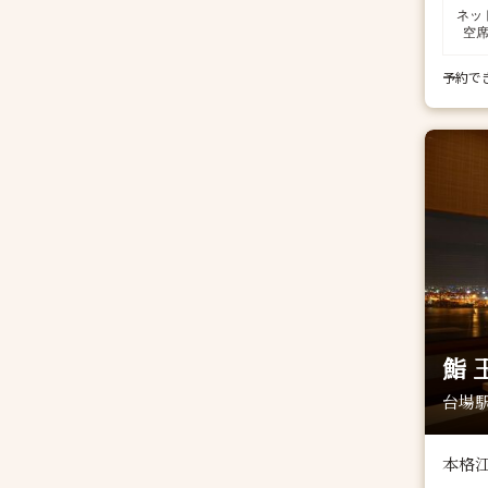
ネッ
空
予約で
鮨 
台場駅
本格