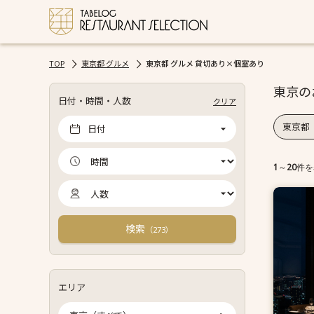
TOP
東京都 グルメ
東京都 グルメ 貸切あり×個室あり
東京の
日付・時間・人数
クリア
東京都
日付
1
～
20
件を
検索
（
）
273
エリア