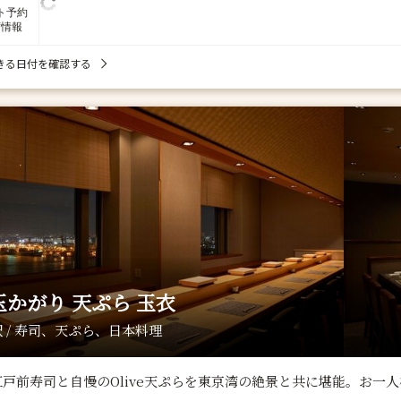
ト予約
席情報
きる日付を確認する
玉かがり 天ぷら 玉衣
 / 寿司、天ぷら、日本料理
江戸前寿司と自慢のOlive天ぷらを東京湾の絶景と共に堪能。お一