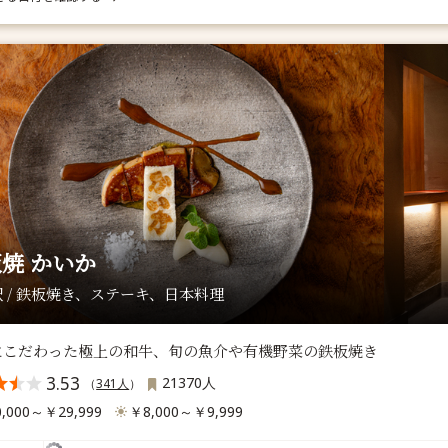
焼 かいか
 / 鉄板焼き、ステーキ、日本料理
にこだわった極上の和牛、旬の魚介や有機野菜の鉄板焼き
3.53
21370人
（
341人
）
,000～￥29,999
￥8,000～￥9,999