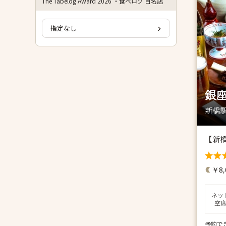
The Tabelog Award 2026 ・食べログ 百名店
指定なし
銀座
新橋駅
【新
￥8,
ネッ
空
予約で