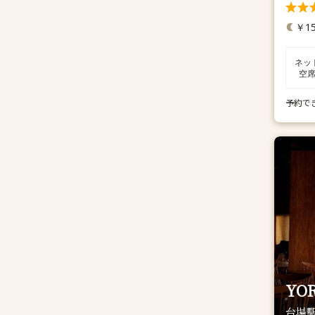
￥15
ネッ
空
予約で
YOR
台場駅