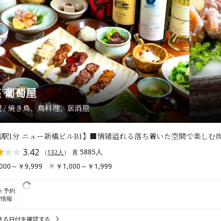
 葡萄屋
 / 焼き鳥、鳥料理、居酒屋
橋駅1分 ニュー新橋ビルB1】■情緒溢れる落ち着いた空間で楽しむ
3.42
5885人
（
132人
）
000～￥9,999
￥1,000～￥1,999
ト予約
席情報
きる日付を確認する