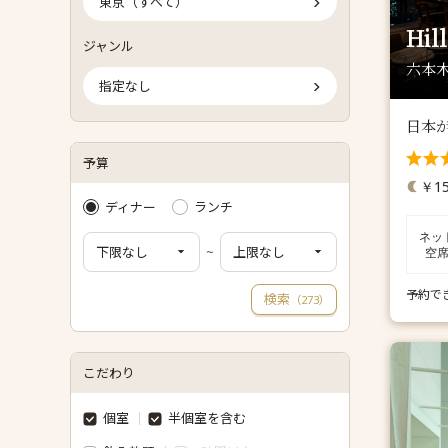
東京（すべて）
Hil
ジャンル
六本木
指定なし
日本が
予算
￥15
ディナー
ランチ
ネッ
~
空
予約で
検索
（
）
273
こだわり
個室
半個室を含む