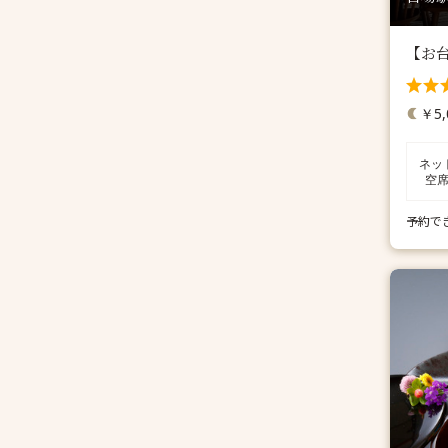
【お
￥5,
ネッ
空
予約で