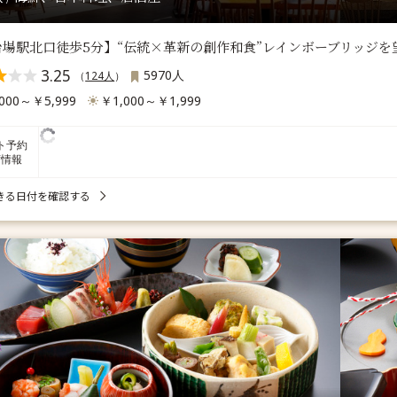
台場駅北口徒歩5分】“伝統×革新の創作和食”レインボーブリッジを
3.25
5970人
（
124人
）
000～￥5,999
￥1,000～￥1,999
ト予約
席情報
きる日付を確認する