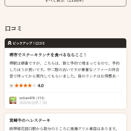
すべて表示（1336件）
口コミ
ピックアップ！口コミ
堺市でステーキランチを食べるならここ！
堺駅は順番ですが、こちらは、割と予約で埋まってるので、予約
したほうが良いです。中二階の古いですが豪奢なソファーの待合
室で待ってから案内してもらいました。昼のランチはお得感ある
メニューでした。 ヒレとロースの両方食べられる、匠ランチで。
4.0
スープはかぼちゃとコーンから選べるようになってました♪ ...
ochan478
（113）
2025/05 訪問
1回
宮崎牛のヘレステーキ
阪堺線花田口駅から数分のところに南海グリル東店はあります。