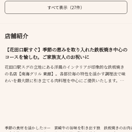
すべて表示（27件）
店舗紹介
【花田口駅すぐ】季節の恵みを取り入れた鉄板焼き中心の
コースを愉しむ。ご家族友人のお祝いに
花田口駅スグの立地にある洋風のインテリアが印象的な鉄板焼き
の名店【南海グリル 東館】。各部位毎の特性を活かす調理法で味
わいを最大限に引き立てる肉料理を中心にご提供いたします。旬
の食材を取り入れたオードブルやサラダ、焼き野菜から食後のデ
ザートまで愉しめるコースもご用意。期間限定ワインと共にご堪
能ください。普段使いはもちろん、ご家族友人などの記念日や誕
生日のお祝い、ご宴会など幅広い場面におすすめです。
季節の食材を活かしたコー
宮崎牛の旨味を引き出す独
鉄板焼きのお肉