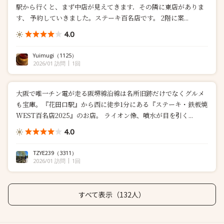
駅から行くと、まず中店が見えてきます．その隣に東店がありま
す、 予約していきました。ステーキ百名店です。 2階に案...
4.0
Yuimugi
（1125）
2026/01 訪問
1回
大阪で唯一チン電が走る阪堺線沿線は名所旧跡だけでなくグルメ
も宝庫。『花田口駅』から西に徒歩1分にある『ステーキ・鉄板焼
WEST百名店2025』のお店。 ライオン像、噴水が目を引く...
4.0
TZYE239
（3311）
2026/01 訪問
1回
すべて表示（132人）