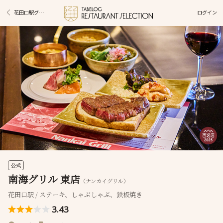
ログイン
花田口駅グルメ
公式
南海グリル 東店
（ナンカイグリル）
花田口駅 / ステーキ、しゃぶしゃぶ、鉄板焼き
3.43