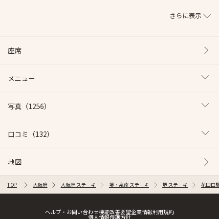
さらに表示
座席
メニュー
写真
（1256）
口コミ
（132）
地図
TOP
大阪府
大阪府 ステーキ
堺・泉南 ステーキ
堺 ステーキ
花田口駅
ヘルプ・お問い合わせ
機能改善要望
企業情報
利用規約
個人情報保護方針