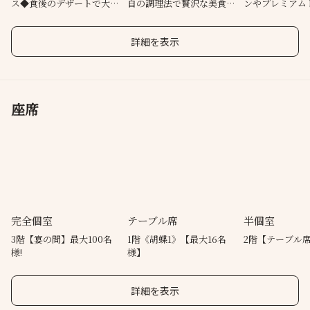
ス◆食後のデザートで大人
自の調理法で贅沢な美食体
ンやプレミアム
のひととき
験をお届け
乾杯を
詳細を表示
座席
完全個室
テーブル席
半個室
3階【宴の間】最大100名
1階《胡蝶1》【最大16名
2階【テーブル
様!
様】
詳細を表示