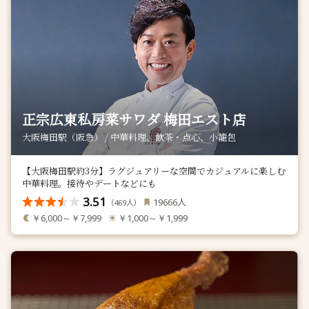
正宗広東私房菜サワダ 梅田エスト店
大阪梅田駅（阪急） / 中華料理、飲茶・点心、小籠包
【大阪梅田駅約3分】ラグジュアリーな空間でカジュアルに楽しむ
中華料理。接待やデートなどにも
3.51
人
19666
（
人）
469
￥6,000～￥7,999
￥1,000～￥1,999