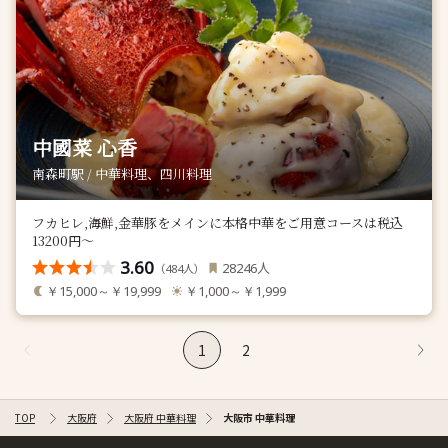
中國菜 心香
南森町駅 / 中華料理、四川料理
フカヒレ,海鮮,金華豚をメインに本格中華をご用意コースは税込
13200円〜
3.60
人
28246
（
人）
484
￥15,000～￥19,999
￥1,000～￥1,999
1
2
TOP
大阪府
大阪府 中華料理
大阪市 中華料理