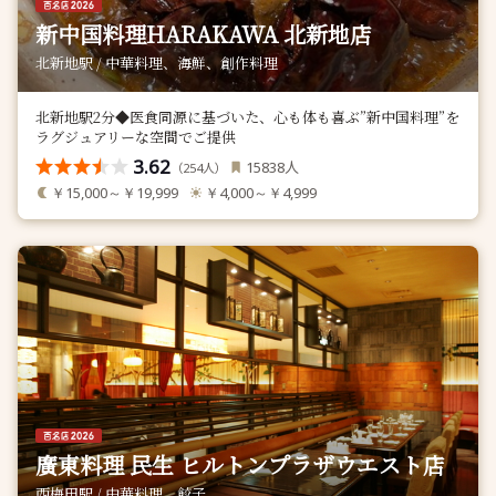
新中国料理HARAKAWA 北新地店
北新地駅 / 中華料理、海鮮、創作料理
北新地駅2分◆医食同源に基づいた、心も体も喜ぶ”新中国料理”を
ラグジュアリーな空間でご提供
3.62
人
15838
（
人）
254
￥15,000～￥19,999
￥4,000～￥4,999
廣東料理 民生 ヒルトンプラザウエスト店
西梅田駅 / 中華料理、餃子