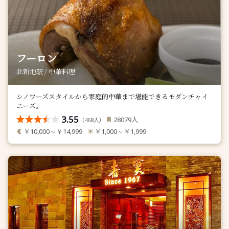
フーロン
北新地駅 / 中華料理
シノワーズスタイルから家庭的中華まで堪能できるモダンチャイ
ニーズ。
3.55
人
28079
（
人）
468
￥10,000～￥14,999
￥1,000～￥1,999