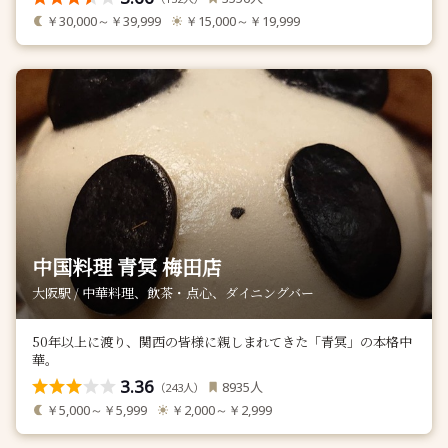
￥30,000～￥39,999
￥15,000～￥19,999
中国料理 青冥 梅田店
大阪駅 / 中華料理、飲茶・点心、ダイニングバー
50年以上に渡り、関西の皆様に親しまれてきた「青冥」の本格中
華。
3.36
人
8935
（
人）
243
￥5,000～￥5,999
￥2,000～￥2,999