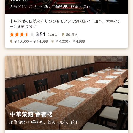
大阪ビジネスパーク駅 / 中華料理、飲茶・点心
中華料理の伝統を守りつつもモダンで魅力的な一皿へ。大事なシ
ーンを彩ります
3.51
人
8043
（
人）
301
￥10,000～￥14,999
￥4,000～￥4,999
中華菜館 會賓楼
肥後橋駅 / 中華料理、飲茶・点心、餃子