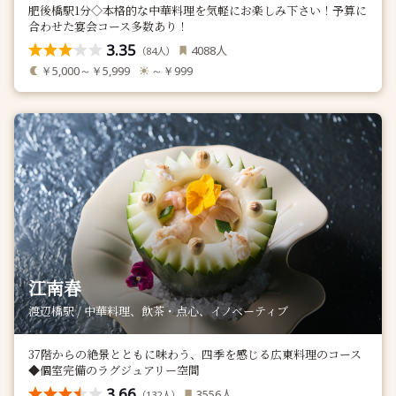
肥後橋駅1分◇本格的な中華料理を気軽にお楽しみ下さい！予算に
合わせた宴会コース多数あり！
3.35
人
4088
（
人）
84
￥5,000～￥5,999
～￥999
江南春
渡辺橋駅 / 中華料理、飲茶・点心、イノベーティブ
37階からの絶景とともに味わう、四季を感じる広東料理のコース
◆個室完備のラグジュアリー空間
3.66
人
3556
（
人）
132