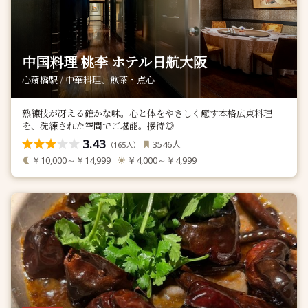
中国料理 桃李 ホテル日航大阪
心斎橋駅 / 中華料理、飲茶・点心
熟練技が冴える確かな味。心と体をやさしく癒す本格広東料理
を、洗練された空間でご堪能。接待◎
3.43
人
3546
（
人）
165
￥10,000～￥14,999
￥4,000～￥4,999