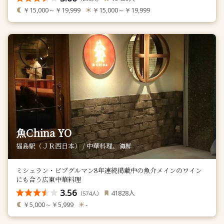
￥15,000～￥19,999
￥15,000～￥19,999
魚China YO
福島駅（ＪＲ西日本） / 中華料理、海鮮
ミシュラン・ビブグルマン8年連続掲載中の魚介メインのワイン
にも合う広東中華料理
3.56
人
41828
（
人）
574
￥5,000～￥5,999
-