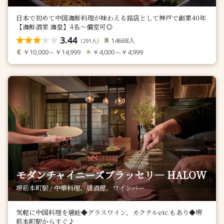
日本で初めて中国海鮮料理が味わえる銘店として神戸で創業40年
【海鮮酒家 海皇】4名～個室可◎
3.44
人
14668
（
人）
291
￥10,000～￥14,999
￥4,000～￥4,999
モダンチャイニーズブラッセリ― HALOW
堺筋本町駅 / 中華料理、居酒屋、ワインバー
気軽に中国料理を堪能◆グラスワイン、カクテルetc.もあり◆堺
筋本町駅からすぐ♪