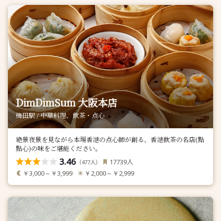
DimDimSum 大阪本店
梅田駅 / 中華料理、飲茶・点心
絶景夜景を見ながら本場香港の点心師が創る、香港飲茶の名店(點
點心)の味をご堪能ください。
3.46
人
17739
（
人）
477
￥3,000～￥3,999
￥2,000～￥2,999