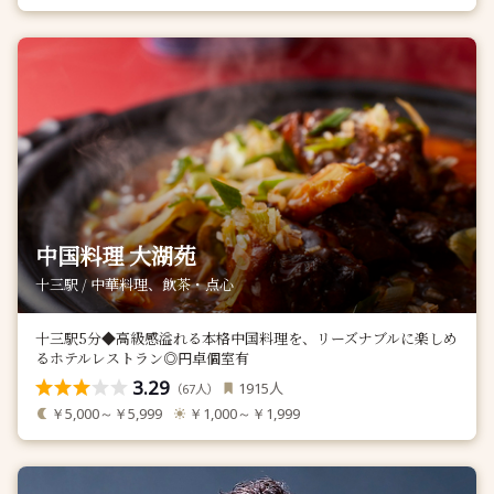
中国料理 大湖苑
十三駅 / 中華料理、飲茶・点心
十三駅5分◆高級感溢れる本格中国料理を、リーズナブルに楽しめ
るホテルレストラン◎円卓個室有
3.29
人
1915
（
人）
67
￥5,000～￥5,999
￥1,000～￥1,999