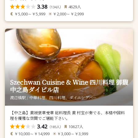
3.38
人
4629
（
人）
134
￥5,000～￥5,999
￥2,000～￥2,999
Szechwan Cuisine & Wine 四川料理 御馥
中之島ダイビル店
渡辺橋駅 / 中華料理、四川料理、ダイニングバー
【中之島】黄綬褒章受章 総料理長 黄 村宝が奏でる、本格中国料
理を優雅な空間でご堪能下さい。
3.42
人
10627
（
人）
185
￥10,000～￥14,999
￥3,000～￥3,999