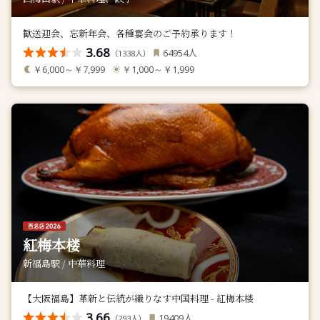
歓送迎会、忘新年会、各種宴会のご予約承ります！
3.68
人
64954
（
人）
1338
￥6,000～￥7,999
￥1,000～￥1,999
紅梅本楼
新福島駅 / 中華料理
【大阪福島】革新と伝統が織りなす中国料理 - 紅梅本楼
3.66
人
19409
（
人）
293