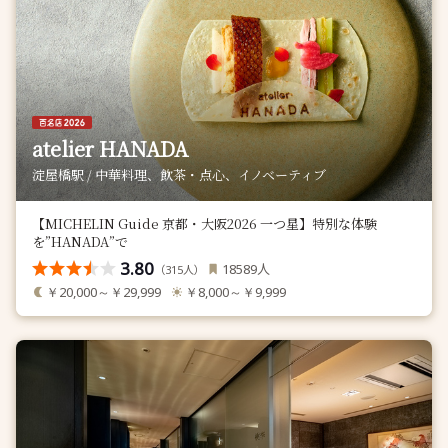
atelier HANADA
淀屋橋駅 / 中華料理、飲茶・点心、イノベーティブ
【MICHELIN Guide 京都・大阪2026 一つ星】特別な体験
を”HANADA”で
3.80
人
18589
（
人）
315
￥20,000～￥29,999
￥8,000～￥9,999