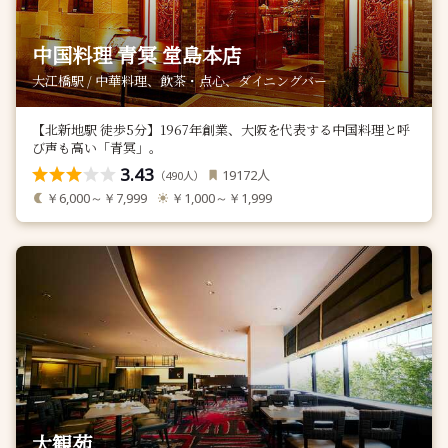
中国料理 青冥 堂島本店
大江橋駅 / 中華料理、飲茶・点心、ダイニングバー
【北新地駅 徒歩5分】1967年創業、大阪を代表する中国料理と呼
び声も高い「青冥」。
3.43
人
19172
（
人）
490
￥6,000～￥7,999
￥1,000～￥1,999
大観苑