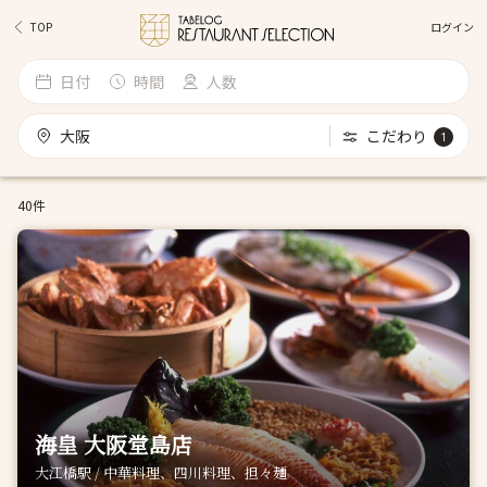
ログイン
TOP
日付
時間
人数
大阪
こだわり
1
40件
海皇 大阪堂島店
大江橋駅 / 中華料理、四川料理、担々麺