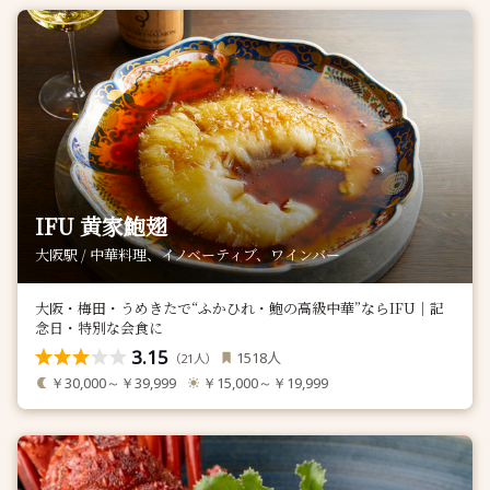
IFU 黄家鮑翅
大阪駅 / 中華料理、イノベーティブ、ワインバー
大阪・梅田・うめきたで“ふかひれ・鮑の高級中華”ならIFU｜記
念日・特別な会食に
3.15
人
1518
（
人）
21
￥30,000～￥39,999
￥15,000～￥19,999